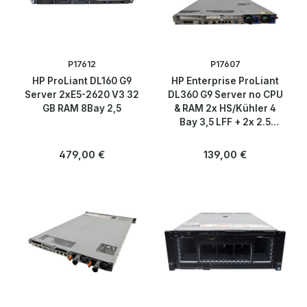
Rails
Server Chassis
P17612
P17607
HP ProLiant DL160 G9
HP Enterprise ProLiant
Server Schrank
Server 2xE5-2620 V3 32
DL360 G9 Server no CPU
GB RAM 8Bay 2,5
& RAM 2x HS/Kühler 4
Storage Systeme
Bay 3,5 LFF + 2x 2.5
Intern SFF P440ar 2GB
Regulärer Preis:
Regulärer Preis:
479,00 €
139,00 €
Terminal Server
USV/UPS
Software
Speicherlösungen & SSDs
Telekommunikation