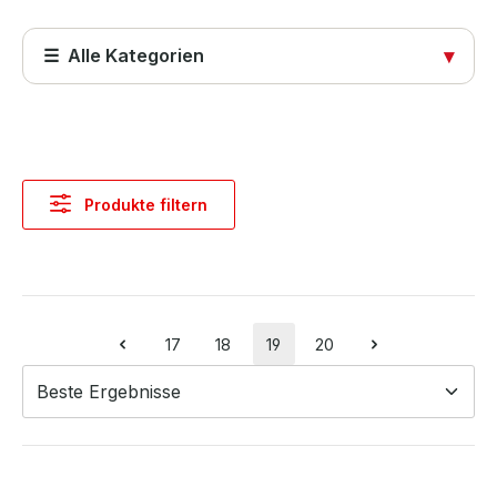
☰ Alle Kategorien
▾
Startseite
Produkte
Produkte filtern
Abdeckungen
Computer & Systeme
Kabel & Adapter
17
18
19
20
Seite
Seite
Seite
Seite
Komponenten & Ersatzteile
Netzwerktechnik