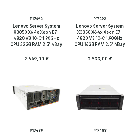
P17493
P17492
Lenovo Server System
Lenovo Server System
X3850 X6 4x Xeon E7-
X3850 X6 4x Xeon E7-
4820 V3 10-C 1.90GHz
4820 V3 10-C 1.90GHz
CPU 32GB RAM 2.5" 4Bay
CPU 16GB RAM 2.5" 4Bay
Regulärer Preis:
Regulärer Preis:
2.649,00 €
2.599,00 €
P17489
P17488