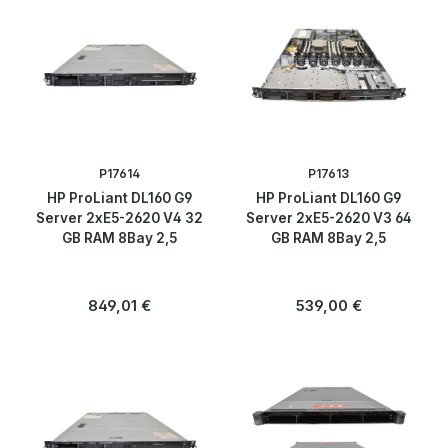
Peripherie & Zubehör
Server
Bandlaufwerke / Tape Drives
Bladecenter
P17614
P17613
HP ProLiant DL160 G9
HP ProLiant DL160 G9
Bladeserver
Server 2xE5-2620 V4 32
Server 2xE5-2620 V3 64
GB RAM 8Bay 2,5
GB RAM 8Bay 2,5
HDD Rahmen
Regulärer Preis:
Regulärer Preis:
849,01 €
539,00 €
KVM
PDU
Rackserver