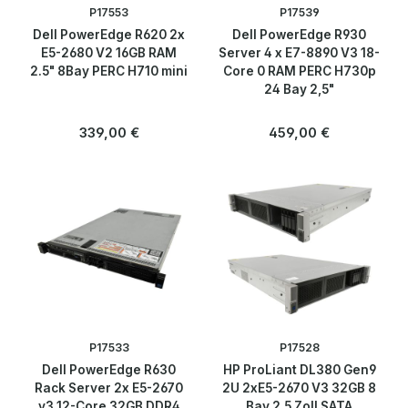
P17553
P17539
Blog
Dell PowerEdge R620 2x
Dell PowerEdge R930
E5-2680 V2 16GB RAM
Server 4 x E7-8890 V3 18-
2.5" 8Bay PERC H710 mini
Core 0 RAM PERC H730p
Über uns
24 Bay 2,5"
Kontakt
Regulärer Preis:
Regulärer Preis:
339,00 €
459,00 €
P17533
P17528
Dell PowerEdge R630
HP ProLiant DL380 Gen9
Rack Server 2x E5-2670
2U 2xE5-2670 V3 32GB 8
v3 12-Core 32GB DDR4
Bay 2,5 Zoll SATA