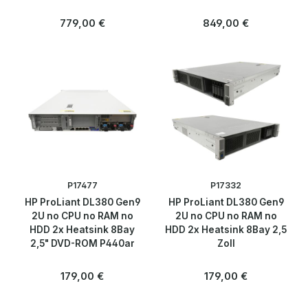
Regulärer Preis:
Regulärer Preis:
779,00 €
849,00 €
P17477
P17332
HP ProLiant DL380 Gen9
HP ProLiant DL380 Gen9
2U no CPU no RAM no
2U no CPU no RAM no
HDD 2x Heatsink 8Bay
HDD 2x Heatsink 8Bay 2,5
2,5" DVD-ROM P440ar
Zoll
Regulärer Preis:
Regulärer Preis:
179,00 €
179,00 €