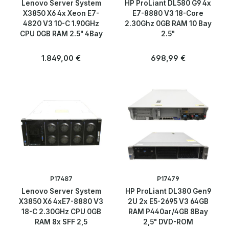
Lenovo Server System
HP ProLiant DL580 G9 4x
X3850 X6 4x Xeon E7-
E7-8880 V3 18-Core
4820 V3 10-C 1.90GHz
2.30Ghz 0GB RAM 10 Bay
CPU 0GB RAM 2.5" 4Bay
2.5"
Regulärer Preis:
Regulärer Preis:
1.849,00 €
698,99 €
P17487
P17479
Lenovo Server System
HP ProLiant DL380 Gen9
X3850 X6 4xE7-8880 V3
2U 2x E5-2695 V3 64GB
18-C 2.30GHz CPU 0GB
RAM P440ar/4GB 8Bay
RAM 8x SFF 2,5
2,5" DVD-ROM