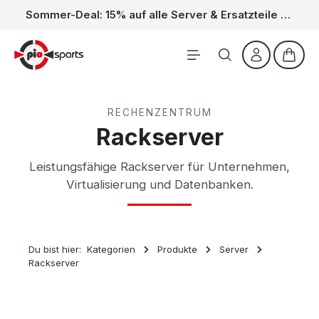
Sommer-Deal: 15% auf alle Server & Ersatzteile – Kein Code nötig, der Rabatt wird automatisch im Warenkorb abgezogen. Gültig vom 01.06. bis 31.08.
Zum Hauptinhalt springen
Waren
RECHENZENTRUM
Rackserver
Leistungsfähige Rackserver für Unternehmen,
Virtualisierung und Datenbanken.
Du bist hier:
Kategorien
Produkte
Server
Rackserver