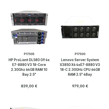
P17505
P17500
HP ProLiant DL580 G9 4x
Lenovo Server System
E7-8880 V3 18-Core
X3850 X6 4xE7-8880 V3
2.30Ghz 64GB RAM 10
18-C 2.30GHz CPU 64GB
Bay 2.5"
RAM 2.5" 4Bay
Regulärer Preis:
Regulärer Preis:
839,00 €
979,00 €