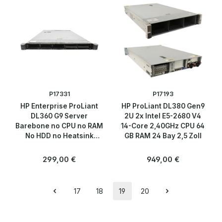
P17331
P17193
HP Enterprise ProLiant
HP ProLiant DL380 Gen9
DL360 G9 Server
2U 2x Intel E5-2680 V4
Barebone no CPU no RAM
14-Core 2,40GHz CPU 64
No HDD no Heatsink
GB RAM 24 Bay 2,5 Zoll
Kühler P840ar/12G 10x
SFF 2.5"
Regulärer Preis:
Regulärer Preis:
299,00 €
949,00 €
17
18
19
20
Seite
Seite
Seite
Seite