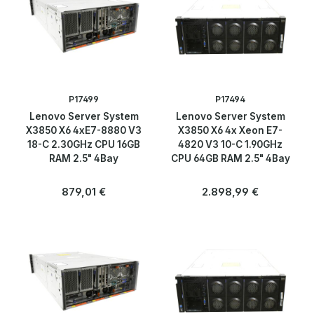
P17499
P17494
Lenovo Server System
Lenovo Server System
X3850 X6 4xE7-8880 V3
X3850 X6 4x Xeon E7-
18-C 2.30GHz CPU 16GB
4820 V3 10-C 1.90GHz
RAM 2.5" 4Bay
CPU 64GB RAM 2.5" 4Bay
Regulärer Preis:
Regulärer Preis:
879,01 €
2.898,99 €