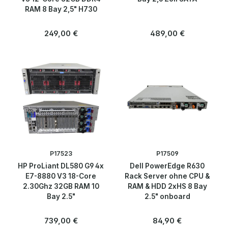
RAM 8 Bay 2,5" H730
Regulärer Preis:
Regulärer Preis:
249,00 €
489,00 €
P17523
P17509
HP ProLiant DL580 G9 4x
Dell PowerEdge R630
E7-8880 V3 18-Core
Rack Server ohne CPU &
2.30Ghz 32GB RAM 10
RAM & HDD 2xHS 8 Bay
Bay 2.5"
2.5" onboard
Regulärer Preis:
Regulärer Preis:
739,00 €
84,90 €