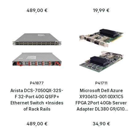
Regulärer Preis:
Regulärer Preis:
489,00 €
19,99 €
P41877
P41711
Arista DCS-7050QX-32S-
Microsoft Dell Azure
F 32-Port 40G QSFP+
X930613-001 0DX1C5
Ethernet Switch +Insides
FPGA 2Port 40Gb Server
of Rack Rails
Adapter DL380 G9/G10,
DL360 G9/G10
Regulärer Preis:
Regulärer Preis:
489,00 €
34,90 €