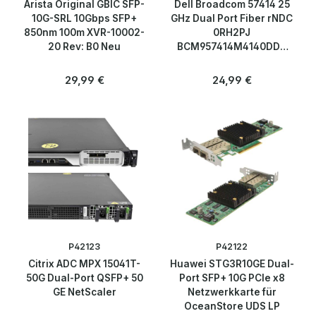
Arista Original GBIC SFP-
Dell Broadcom 57414 25
10G-SRL 10Gbps SFP+
GHz Dual Port Fiber rNDC
850nm 100m XVR-10002-
0RH2PJ
20 Rev: B0 Neu
BCM957414M4140DDT
Network Daughter Card
NEW
Regulärer Preis:
Regulärer Preis:
29,99 €
24,99 €
P42123
P42122
Citrix ADC MPX 15041T-
Huawei STG3R10GE Dual-
50G Dual-Port QSFP+ 50
Port SFP+ 10G PCIe x8
GE NetScaler
Netzwerkkarte für
OceanStore UDS LP