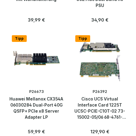
PSU
Regulärer Preis:
Regulärer Preis:
39,99 €
34,90 €
Tipp
Tipp
P26673
P26392
Huawei Mellanox CX354A
Cisco UCS Virtual
06030284 Dual-Port 40G
Interface Card 1225T
QSFP+ PCIe x8 Server
UCSC-PCIE-C10T-02 73-
Adapter LP
15002-05/06 68-4761-
05/06 10G Dual-Port
Regulärer Preis:
Regulärer Preis:
59,99 €
129,90 €