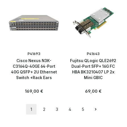
P41693
P41643
Cisco Nexus N3K-
Fujitsu QLogic QLE2692
C3164Q-40GE 64-Port
Dual-Port SFP+ 16G FC
40G QSFP+ 2U Ethernet
HBA BK3210407 LP 2x
Switch +Rack Ears
Mini GBIC
Regulärer Preis:
Regulärer Preis:
169,00 €
69,00 €
1
2
3
4
5
Seite
Seite
Seite
Seite
Seite