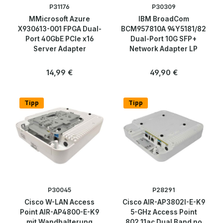
P31176
P30309
Über uns
MMicrosoft Azure
IBM BroadCom
X930613-001 FPGA Dual-
BCM957810A 94Y5181/82
Port 40GbE PCIe x16
Dual-Port 10G SFP+
Kontakt
Server Adapter
Network Adapter LP
Regulärer Preis:
Regulärer Preis:
14,99 €
49,90 €
Tipp
Tipp
P30045
P28291
Cisco W-LAN Access
Cisco AIR-AP3802I-E-K9
Point AIR-AP4800-E-K9
5-GHz Access Point
mit Wandhalterung
802.11ac Dual Band no