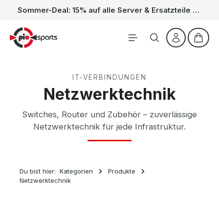
Sommer-Deal: 15% auf alle Server & Ersatzteile – Kein Code nötig, der Rabatt wird automatisch im Warenkorb abgezogen. Gültig vom 01.06. bis 31.08.
Zum Hauptinhalt springen
Waren
IT-VERBINDUNGEN
Netzwerktechnik
Switches, Router und Zubehör – zuverlässige
Netzwerktechnik für jede Infrastruktur.
Du bist hier:
Kategorien
Produkte
Netzwerktechnik