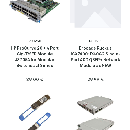
P13250
P50516
HP ProCurve 20 + 4 Port
Brocade Ruckus
Gig-T/SFP Module
ICX7400-1X40GQ Single-
J8705A für Modular
Port 40G QSFP+ Network
Switches zl Series
Module as NEW
Regulärer Preis:
Regulärer Preis:
39,00 €
29,99 €