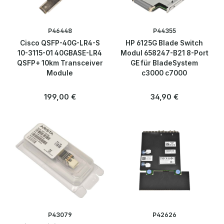
P46448
P44355
Cisco QSFP-40G-LR4-S
HP 6125G Blade Switch
10-3115-01 40GBASE-LR4
Modul 658247-B21 8-Port
QSFP+ 10km Transceiver
GE für BladeSystem
Module
c3000 c7000
Regulärer Preis:
Regulärer Preis:
199,00 €
34,90 €
P43079
P42626