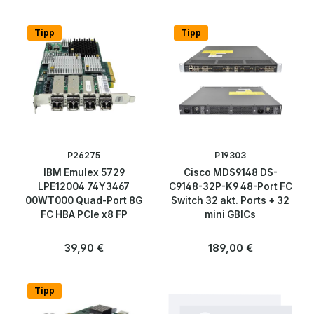
Tipp
Tipp
P26275
P19303
IBM Emulex 5729
Cisco MDS9148 DS-
LPE12004 74Y3467
C9148-32P-K9 48-Port FC
00WT000 Quad-Port 8G
Switch 32 akt. Ports + 32
FC HBA PCIe x8 FP
mini GBICs
Regulärer Preis:
Regulärer Preis:
39,90 €
189,00 €
Tipp