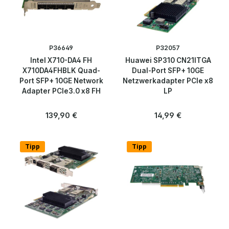
Web Security
WLAN Controller
P36649
P32057
Intel X710-DA4 FH
Huawei SP310 CN21ITGA
Zubehör
X710DA4FHBLK Quad-
Dual-Port SFP+ 10GE
Port SFP+ 10GE Network
Netzwerkadapter PCIe x8
Adapter PCIe3.0 x8 FH
LP
Peripherie & Zubehör
Regulärer Preis:
Regulärer Preis:
139,90 €
14,99 €
Server
Software
Tipp
Tipp
Speicherlösungen & SSDs
Telekommunikation
Blog