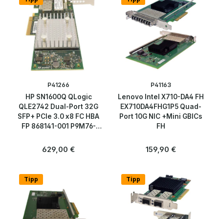
Acces Points
Firewalls
Netzwerkkabel & Adapter
Netzwerkkarten
P41266
P41163
HP SN1600Q QLogic
Lenovo Intel X710-DA4 FH
Patchpanels
QLE2742 Dual-Port 32G
EX710DA4FHG1P5 Quad-
SFP+ PCIe 3.0 x8 FC HBA
Port 10G NIC +Mini GBICs
FP 868141-001 P9M76-
FH
Proxy / Gateway / Modem
63001
Regulärer Preis:
Regulärer Preis:
629,00 €
159,90 €
Router
Tipp
Tipp
SFP / GBIC
Switches