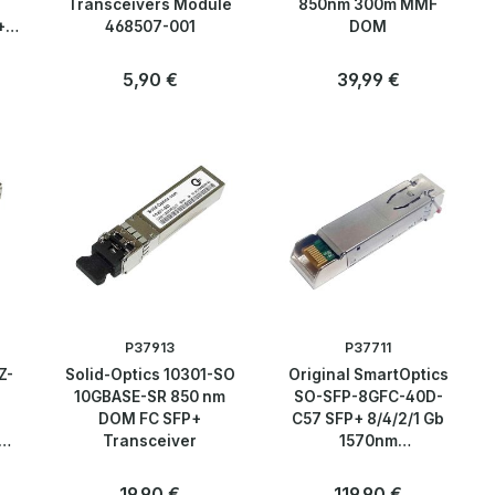
Transceivers Module
850nm 300m MMF
+
468507-001
DOM
le
:
Regulärer Preis:
5,90 €
Regulärer Preis:
39,99 €
Anzahl
Anzahl
Stk
Stk
P37913
P37711
Z-
Solid-Optics 10301-SO
Original SmartOptics
10GBASE-SR 850 nm
SO-SFP-8GFC-40D-
DOM FC SFP+
C57 SFP+ 8/4/2/1 Gb
Transceiver
1570nm
40kmTransceiver
:
Regulärer Preis:
19,90 €
Regulärer Preis:
119,90 €