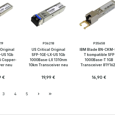
19
P36218
P35658
 Original
US Critical Original
IBM Blade BN-CKM-
-US 1Gb
SFP-1GE-LX-US 1Gb
T kompatible SFP
6 Copper-
1000Base-LX 1310nm
1000Base-T 1GB
ver neu
10km Transceiver neu
Transceiver 81Y16
51J1697
rer Preis:
9 €
Regulärer Preis:
19,99 €
Regulärer Preis
16,90 €
Anzahl
Anzahl
Stk
Stk
3
4
5
e
Seite
Seite
Seite