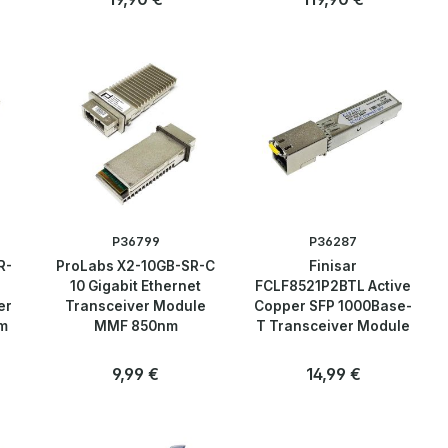
Anzahl
Anzahl
Stk
Stk
P36799
P36287
R-
ProLabs X2-10GB-SR-C
Finisar
10 Gigabit Ethernet
FCLF8521P2BTL Active
er
Transceiver Module
Copper SFP 1000Base-
m
MMF 850nm
T Transceiver Module
:
Regulärer Preis:
9,99 €
Regulärer Preis:
14,99 €
Anzahl
Anzahl
Stk
Stk