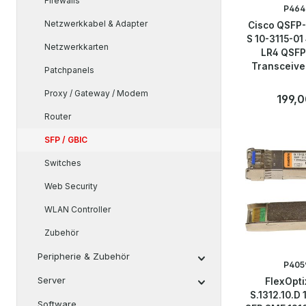
Firewalls
P464
Netzwerkkabel & Adapter
Cisco QSFP
S 10-3115-0
Netzwerkkarten
LR4 QSFP
Transceive
Patchpanels
Proxy / Gateway / Modem
Regulär
199,0
Router
Anzahl
Stk
SFP / GBIC
Switches
Web Security
WLAN Controller
Zubehör
Peripherie & Zubehör
P405
Server
FlexOpti
S.1312.10.D 
Software