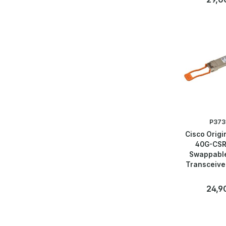
Anzahl
Stk
P373
Cisco Origi
40G-CSR
Swappabl
Transceive
10-283
Regulä
24,9
Anzahl
Stk