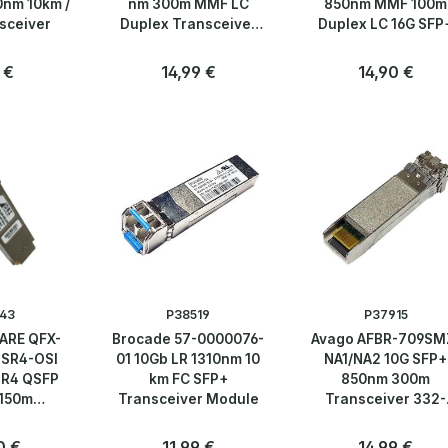
0nm 10km /
nm 300m MMF LC
850nm MMF 100m
sceiver
Duplex Transceiver
Duplex LC 16G SFP
Module
Transceiver Modu
ärer Preis:
 €
Regulärer Preis:
14,99 €
Regulärer Preis
14,90 €
Anzahl
Anzahl
Stk
Stk
43
P38519
P37915
ARE QFX-
Brocade 57-0000076-
Avago AFBR-709SM
SR4-OSI
01 10Gb LR 1310nm 10
NA1/NA2 10G SFP+
R4 QSFP
km FC SFP+
850nm 300m
150m
Transceiver Module
Transceiver 332-
r Module
00279R6+A1/A2
rer Preis:
0 €
Regulärer Preis:
11,99 €
Regulärer Preis
14,99 €