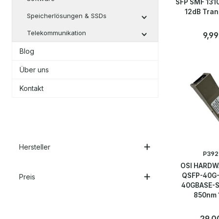
SFP SMF 131
12dB Tran
Speicherlösungen & SSDs
Telekommunikation
Regul
9,99
Blog
Anzahl
Stk
Über uns
Kontakt
Hersteller
P392
OSI HARDW
QSFP-40G-
Preis
40GBASE-S
850nm 
Transceive
Regulä
29,0