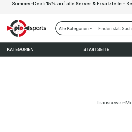
Sommer-Deal: 15% auf alle Server & Ersatzteile – K
 Hauptinhalt springen
Zur Suche springen
Zur Hauptnavigation springen
Alle Kategorien
KATEGORIEN
STARTSEITE
Transceiver-Mo