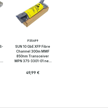
P35499
S-
SUN 10 GbE XFP Fibre
Channel 300m MMF
850nm Transceiver
20
MPN 375-3301-01 neu
OVP
:
Regulärer Preis:
49,99 €
Anzahl
Stk