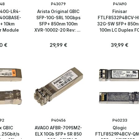
48
P43079
P41490
-40G-LR4-
Arista Original GBIC
Finisar
1 40GBASE-
SFP-10G-SRL 10Gbps
FTLF8532P4BCV-H
+ 10km
SFP+ 850nm 100m
32G-SW SFP+ 850
r Module
XVR-10002-20 Rev: B0
100m LC Duplex F
Neu
Transceiver Modu
er Preis:
0 €
Regulärer Preis:
29,99 €
Regulärer Preis
39,99 €
Anzahl
Anzahl
Stk
Stk
92
P40456
P40233
x GBIC
AVAGO AFBR-709SMZ-
Qlogic
1.25Gbit/s
ELX 10Gb SFP+ SR 850
FTLF8529P4BCV-QM