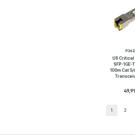
P362
US Critical
SFP-1GE-T
100m Cat 5/
Transcei
Regulä
49,9
Anzahl
Stk
1
2
Seite
Seit