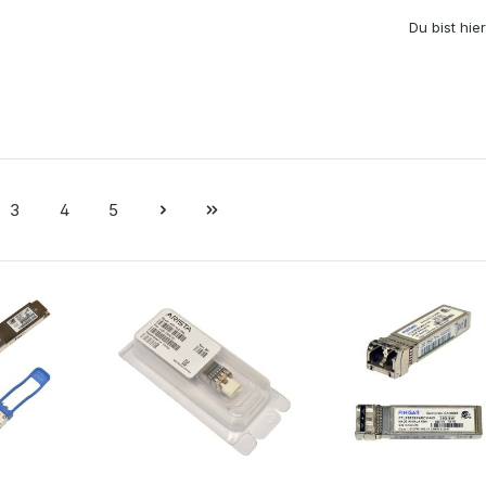
Du bist hier
3
4
5
e
Seite
Seite
Seite