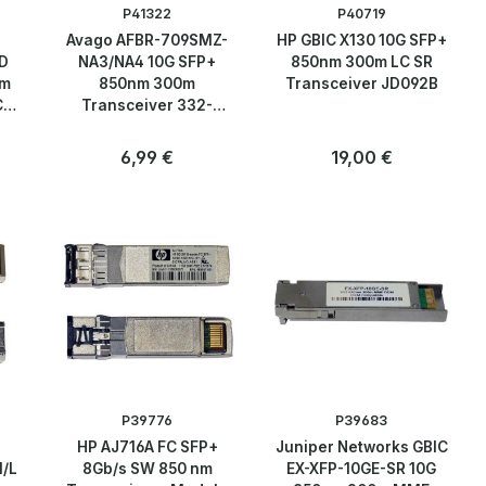
P41322
P40719
Avago AFBR-709SMZ-
HP GBIC X130 10G SFP+
D
NA3/NA4 10G SFP+
850nm 300m LC SR
nm
850nm 300m
Transceiver JD092B
C
Transceiver 332-
le
00363+A0
:
Regulärer Preis:
6,99 €
Regulärer Preis:
19,00 €
Anzahl
Anzahl
Stk
Stk
P39776
P39683
HP AJ716A FC SFP+
Juniper Networks GBIC
/L
8Gb/s SW 850 nm
EX-XFP-10GE-SR 10G