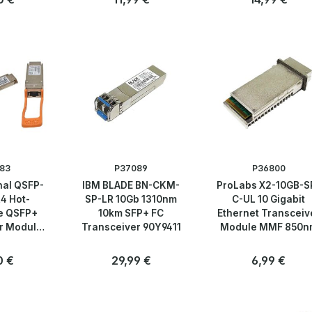
Anzahl
Anzahl
Stk
Stk
83
P37089
P36800
nal QSFP-
IBM BLADE BN-CKM-
ProLabs X2-10GB-S
4 Hot-
SP-LR 10Gb 1310nm
C-UL 10 Gigabit
e QSFP+
10km SFP+ FC
Ethernet Transceiv
r Module
Transceiver 90Y9411
Module MMF 850n
7-03
rer Preis:
0 €
Regulärer Preis:
29,99 €
Regulärer Preis
6,99 €
Anzahl
Anzahl
Stk
Stk