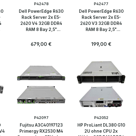
P42478
P42477
30
Dell PowerEdge R630
Dell PowerEdge R630
-
Rack Server 2x E5-
Rack Server 2x E5-
4
2620 V4 32GB DDR4
2620 V3 32GB DDR4
RAM 8 Bay 2,5"
RAM 8 Bay 2,5"
H330mini
H330mini
Regulärer Preis:
679,00 €
Regulärer Preis:
199,00 €
Anzahl
Anzahl
Stk
Stk
P42097
P42052
0
Fujitsu A3C40197123
HP ProLiant DL380 G10
 V4
Primergy RX2530 M4
2U ohne CPU 2x