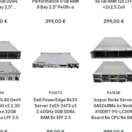
2GB DDR4
Performance 0 GB RAM
64 GB RAM 12x LF
y 2,5"
8 Bay 2.5" P408i-a
+2x2,5 Zoll
ini
er Preis:
0 €
Regulärer Preis:
399,00 €
Regulärer Preis:
299,00 €
Anzahl
Anzahl
Stk
Stk
60
P41672
P41638
 DL80 Gen9
Dell PowerEdge R430
Inspur Node Serve
50 v3 2,30
Server 2xE5-2673 v3
SA5248M4 4x Nod
re 32GB
2.40GHz 0GB DDR4
X10DRT-PS-LC00
x LFF 3.5
RAM 8x SFF 2.5
Board No CPU No R
24x 2,5
er Preis:
0 €
Regulärer Preis:
89,00 €
Regulärer Preis:
999,00 €