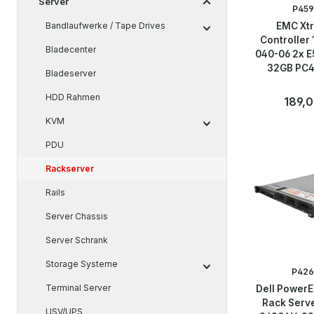
Server
P459
Bandlaufwerke / Tape Drives
EMC Xt
Controller
Bladecenter
040-06 2x E
32GB PC4
Bladeserver
HDD Rahmen
Regulär
189,0
KVM
Anzahl
Stk
PDU
Rackserver
Rails
Server Chassis
Server Schrank
Storage Systeme
P426
Terminal Server
Dell Power
Rack Serve
USV/UPS