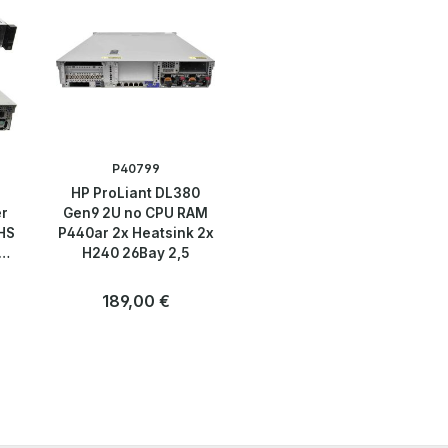
P40799
HP ProLiant DL380
er
Gen9 2U no CPU RAM
HS
P440ar 2x Heatsink 2x
H240 26Bay 2,5
Regulärer Preis:
189,00 €
Anzahl
Stk