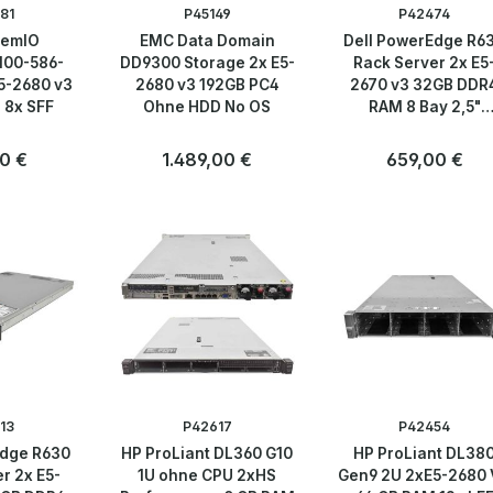
81
P45149
P42474
remIO
EMC Data Domain
Dell PowerEdge R6
 100-586-
DD9300 Storage 2x E5-
Rack Server 2x E5
5-2680 v3
2680 v3 192GB PC4
2670 v3 32GB DDR
 8x SFF
Ohne HDD No OS
RAM 8 Bay 2,5"
H330mini
er Preis:
0 €
Regulärer Preis:
1.489,00 €
Regulärer Preis:
659,00 €
Anzahl
Anzahl
Stk
Stk
13
P42617
P42454
Edge R630
HP ProLiant DL360 G10
HP ProLiant DL38
r 2x E5-
1U ohne CPU 2xHS
Gen9 2U 2xE5-2680