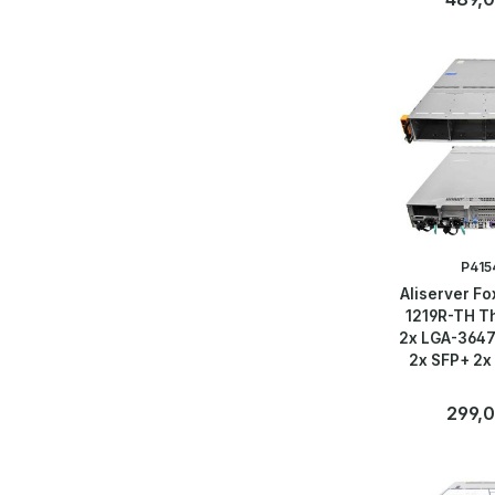
Anzahl
Stk
P415
Aliserver F
1219R-TH T
2x LGA-3647
2x SFP+ 2x
Port NVMe 
Backp
Regulär
299,0
Anzahl
Stk