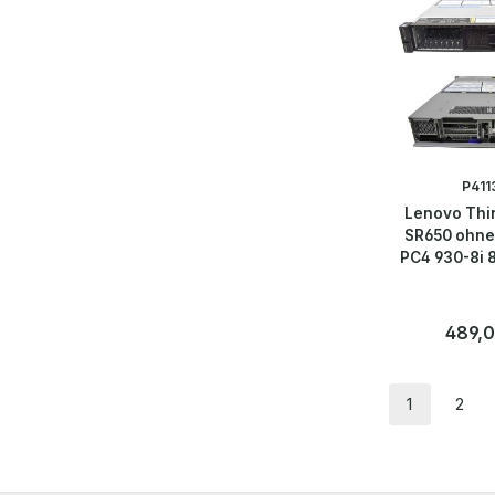
P411
Lenovo Thi
SR650 ohne
PC4 930-8i 8
Regulär
489,0
Anzahl
Stk
1
2
Seite
Seit