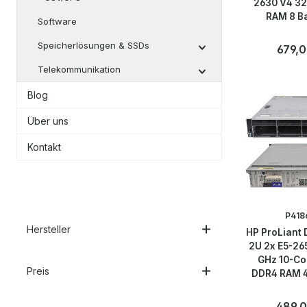
2630 V4 3
RAM 8 Ba
Software
H330m
Speicherlösungen & SSDs
Regulär
679,0
Telekommunikation
Anzahl
Stk
Blog
Über uns
Kontakt
P418
Hersteller
HP ProLiant
2U 2x E5-26
GHz 10-Co
Preis
DDR4 RAM 4
Regulär
489,0