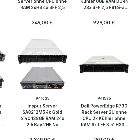
F
Server ohne CPU ohne
Kühler 0GB RAM DDR4
RAM 2xHS 4x SFF 2,5
28x SFF 2,5 P816i-a
Expander
Regulärer Preis:
349,00 €
Regulärer Preis:
929,00 €
Anzahl
Anzahl
Stk
Stk
P41635
P41595
r
Inspur Server
Dell PowerEdge R730
e
SA8212M5 4x Gold
Rack Server 2U ohne
9
6140 128GB RAM 24x
CPU 2x Kühler ohne
AM
2,5 Bay 2HE No
RAM 8x LFF 3.5" H330
Backplane
mini
Regulärer Preis:
2.349,00 €
Regulärer Preis:
189,00 €