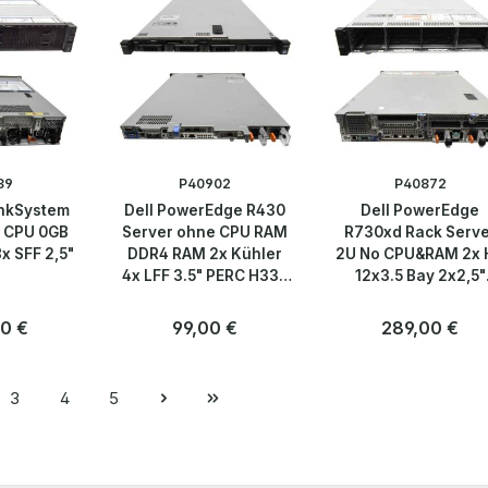
39
P40902
P40872
nkSystem
Dell PowerEdge R430
Dell PowerEdge
 CPU 0GB
Server ohne CPU RAM
R730xd Rack Serv
x SFF 2,5"
DDR4 RAM 2x Kühler
2U No CPU&RAM 2x 
4x LFF 3.5" PERC H330
12x3.5 Bay 2x2,5"
Mini
H330mini
er Preis:
0 €
Regulärer Preis:
99,00 €
Regulärer Preis:
289,00 €
Anzahl
Anzahl
Stk
Stk
3
4
5
e
Seite
Seite
Seite