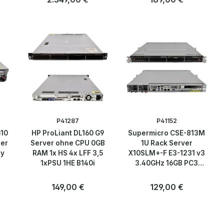
Anzahl
Anzahl
Stk
Stk
P41287
P41152
G10
HP ProLiant DL160 G9
Supermicro CSE-813M
ler
Server ohne CPU 0GB
1U Rack Server
ay
RAM 1x HS 4x LFF 3,5
X10SLM+-F E3-1231 v3
1xPSU 1HE B140i
3.40GHz 16GB PC3
4Bay 3.5 Ohne HDD
Regulärer Preis:
149,00 €
Regulärer Preis:
129,00 €
Anzahl
Anzahl
Stk
Stk