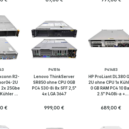
Anzahl
Anzahl
Stk
Stk
43
P41516
P41483
oxconn R2-
Lenovo ThinkServer
HP ProLiant DL380 
hor04-2U
SR850 ohne CPU 0GB
2U ohne CPU 1x Küh
 2x 25Gbe
PC4 530-8i 8x SFF 2,5"
0 GB RAM PC4 10 B
 Kühler 2
4x LGA 3647
2.5" P408i-a +
Card ohne
Expander iLO5
lane
er Preis:
0 €
Regulärer Preis:
999,00 €
Regulärer Preis:
689,00 €
Anzahl
Anzahl
Stk
Stk