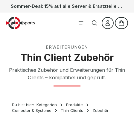
Sommer-Deal: 15% auf alle Server & Ersatzteile – Kein Code nötig, der Rabatt wird automatisch im Warenkorb abgezogen. Gültig vom 01.06. bis 31.08.
Zum Hauptinhalt springen
Waren
ERWEITERUNGEN
Thin Client Zubehör
Praktisches Zubehör und Erweiterungen für Thin
Clients – kompatibel und geprüft.
Du bist hier:
Kategorien
Produkte
Computer & Systeme
Thin Clients
Zubehör