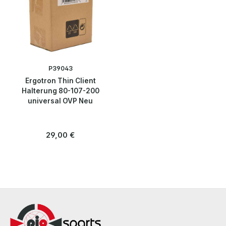
Smartphones
Tablets
Thin Clients
P39043
Ergotron Thin Client
Zubehör
Halterung 80-107-200
universal OVP Neu
Workstations
Regulärer Preis:
29,00 €
Kabel & Adapter
Komponenten & Ersatzteile
Netzwerktechnik
Peripherie & Zubehör