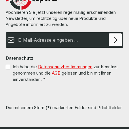
Server
Abonnieren Sie jetzt unseren regelmäßig erscheinenden
Newsletter, um rechtzeitig über neue Produkte und
Software
Angebote informiert zu werden.
E-Mail-Adresse*
Speicherlösungen & SSDs
Telekommunikation
Datenschutz
Blog
Ich habe die
Datenschutzbestimmungen
zur Kenntnis
genommen und die
AGB
gelesen und bin mit ihnen
einverstanden.
*
Über uns
Kontakt
Die mit einem Stern (*) markierten Felder sind Pflichtfelder.