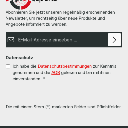
Rails
Abonnieren Sie jetzt unseren regelmäßig erscheinenden
Newsletter, um rechtzeitig über neue Produkte und
Server Chassis
Angebote informiert zu werden.
E-Mail-Adresse*
Server Schrank
Storage Systeme
Datenschutz
Terminal Server
Ich habe die
Datenschutzbestimmungen
zur Kenntnis
genommen und die
AGB
gelesen und bin mit ihnen
einverstanden.
*
USV/UPS
Software
Die mit einem Stern (*) markierten Felder sind Pflichtfelder.
Speicherlösungen & SSDs
Telekommunikation