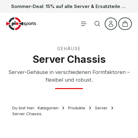
Sommer-Deal: 15% auf alle Server & Ersatzteile – Kein Code nötig, der Rabatt wird automatisch im Warenkorb abgezogen. Gültig vom 01.06. bis 31.08.
Zum Hauptinhalt springen
Waren
GEHÄUSE
Server Chassis
Server-Gehäuse in verschiedenen Formfaktoren –
flexibel und robust.
Du bist hier:
Kategorien
Produkte
Server
Server Chassis