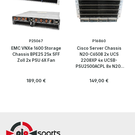
Peripherie & Zubehör
Server
Bandlaufwerke / Tape Drives
P25067
P16860
EMC VNXe 1600 Storage
Cisco Server Chassis
Bladecenter
Chassis BPE25 25x SFF
N20-C6508 2x UCS
Zoll 2x PSU 6X Fan
2208XP 4x UCSB-
Bladeserver
PSU2500ACPL 8x N20-
FAN5
Regulärer Preis:
Regulärer Preis:
189,00 €
149,00 €
HDD Rahmen
KVM
PDU
Rackserver