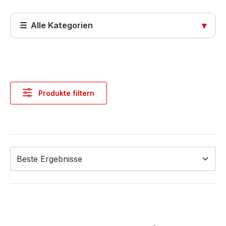
☰ Alle Kategorien
▾
Startseite
Produkte
Produkte filtern
Abdeckungen
Computer & Systeme
Kabel & Adapter
Komponenten & Ersatzteile
Netzwerktechnik