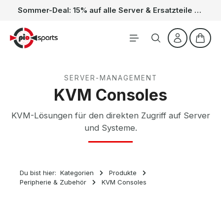
Sommer-Deal: 15% auf alle Server & Ersatzteile – Kein Code nötig, der Rabatt wird automatisch im Warenkorb abgezogen. Gültig vom 01.06. bis 31.08.
Zum Hauptinhalt springen
Waren
SERVER-MANAGEMENT
KVM Consoles
KVM-Lösungen für den direkten Zugriff auf Server
und Systeme.
Du bist hier:
Kategorien
Produkte
Peripherie & Zubehör
KVM Consoles