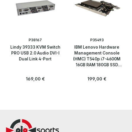
Peripherie & Zubehör
Drucker & Zubehör
KVM Consoles
P38167
P35493
Lindy 39333 KVM Switch
IBM Lenovo Hardware
Laser Scanner
PRO USB 2.0 Audio DVI-I
Management Console
Dual Link 4-Port
(HMC) T540p i7-4600M
Monitore
16GB RAM 180GB SSD
QWERTY US Keyboard
Rail Kit 2x PSU 19 Zoll
Regulärer Preis:
Regulärer Preis:
169,00 €
199,00 €
Multimedia
Kabelmanagement
Server
Software
Speicherlösungen & SSDs