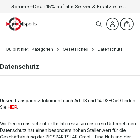
Sommer-Deal: 15% auf alle Server & Ersatzteile – Kein Code nötig, der Rabatt wird automatisch im Warenkorb abgezogen. Gültig vom 01.06. bis 31.08.
Zum Hauptinhalt springen
Waren
Du bist hier:
Kategorien
Gesetzliches
Datenschutz
Datenschutz
Unser Transparenzdokument nach Art. 13 und 14 DS-GVO finden
Sie
HIER
.
Wir freuen uns sehr über Ihr Interesse an unserem Unternehmen.
Datenschutz hat einen besonders hohen Stellenwert für die
Geschäftsleitung der PIOSPARTSLAP GmbH. Eine Nutzung der