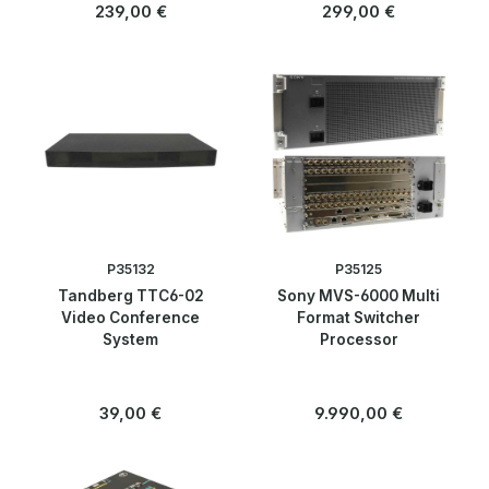
Regulärer Preis:
Regulärer Preis:
239,00 €
299,00 €
P35132
P35125
Tandberg TTC6-02
Sony MVS-6000 Multi
Video Conference
Format Switcher
System
Processor
Regulärer Preis:
Regulärer Preis:
39,00 €
9.990,00 €