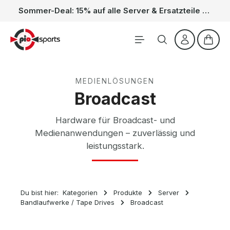
Sommer-Deal: 15% auf alle Server & Ersatzteile – Kein Code nötig, der Rabatt wird automatisch im Warenkorb abgezogen. Gültig vom 01.06. bis 31.08.
Zum Hauptinhalt springen
Waren
MEDIENLÖSUNGEN
Broadcast
Hardware für Broadcast- und
Medienanwendungen – zuverlässig und
leistungsstark.
Du bist hier:
Kategorien
Produkte
Server
Bandlaufwerke / Tape Drives
Broadcast