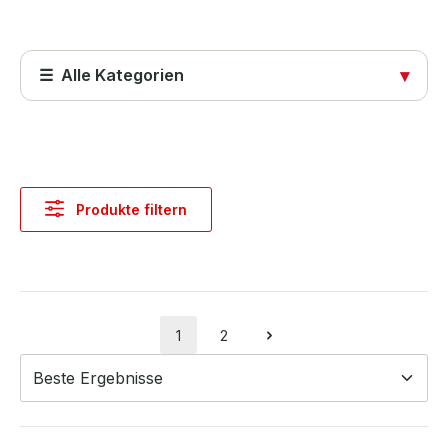
☰ Alle Kategorien
▾
Startseite
Produkte
Produkte filtern
Abdeckungen
Computer & Systeme
Kabel & Adapter
1
2
Seite
Seite
Komponenten & Ersatzteile
Netzwerktechnik