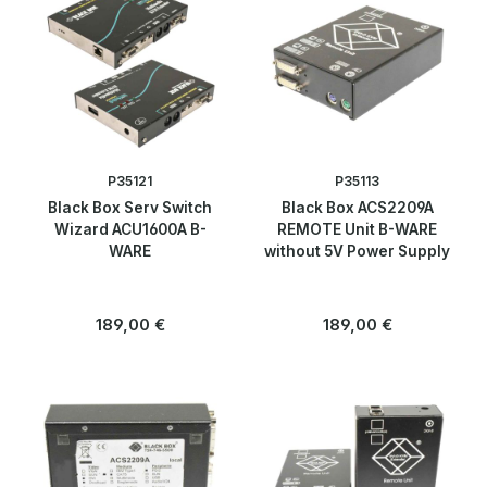
P35121
P35113
Black Box Serv Switch
Black Box ACS2209A
Wizard ACU1600A B-
REMOTE Unit B-WARE
WARE
without 5V Power Supply
Regulärer Preis:
Regulärer Preis:
189,00 €
189,00 €