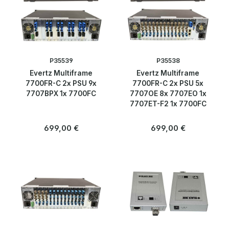
KVM
PDU
Rackserver
P35539
P35538
Evertz Multiframe
Evertz Multiframe
Rails
7700FR-C 2x PSU 9x
7700FR-C 2x PSU 5x
7707BPX 1x 7700FC
7707OE 8x 7707EO 1x
Server Chassis
7707ET-F2 1x 7700FC
Regulärer Preis:
Regulärer Preis:
699,00 €
699,00 €
Server Schrank
Storage Systeme
Terminal Server
USV/UPS