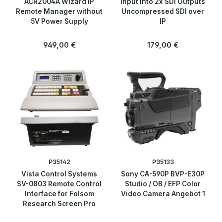
ACR2004A Wizard IP
Input into 2x SDI Outputs
Remote Manager without
Uncompressed SDI over
5V Power Supply
IP
Regulärer Preis:
Regulärer Preis:
949,00 €
179,00 €
P35142
P35133
Vista Control Systems
Sony CA-590P BVP-E30P
SV-0803 Remote Control
Studio / OB / EFP Color
Interface for Folsom
Video Camera Angebot 1
Research Screen Pro