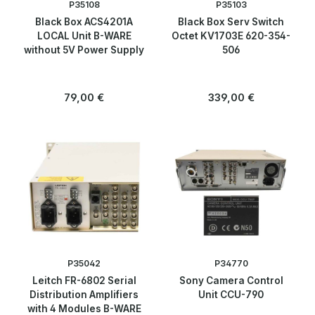
P35108
P35103
Black Box ACS4201A
Black Box Serv Switch
LOCAL Unit B-WARE
Octet KV1703E 620-354-
without 5V Power Supply
506
Regulärer Preis:
Regulärer Preis:
79,00 €
339,00 €
P35042
P34770
Leitch FR-6802 Serial
Sony Camera Control
Distribution Amplifiers
Unit CCU-790
with 4 Modules B-WARE