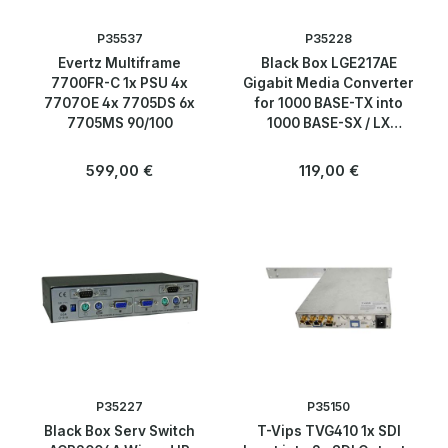
Software
P35537
P35228
Speicherlösungen & SSDs
Evertz Multiframe
Black Box LGE217AE
7700FR-C 1x PSU 4x
Gigabit Media Converter
7707OE 4x 7705DS 6x
for 1000 BASE-TX into
Telekommunikation
7705MS 90/100
1000 BASE-SX / LX
without 5V Power Supply
Blog
Regulärer Preis:
Regulärer Preis:
599,00 €
119,00 €
Über uns
Kontakt
P35227
P35150
Black Box Serv Switch
T-Vips TVG410 1x SDI