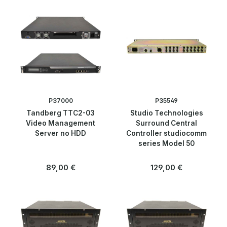
Peripherie & Zubehör
Server
Bandlaufwerke / Tape Drives
Broadcast
P37000
P35549
Tandberg TTC2-03
Studio Technologies
Hersteller
Video Management
Surround Central
Server no HDD
Controller studiocomm
series Model 50
Bladecenter
Regulärer Preis:
Regulärer Preis:
89,00 €
129,00 €
Bladeserver
HDD Rahmen