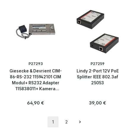
P27293
P27259
Giesecke & Devrient CIM-
Lindy 2-Port 12V PoE
86-RS-232 115942101 CIM
Splitter IEEE 802.3af
Modul+ RS232 Adapter
25053
115838011+ Kamera
122561001
Regulärer Preis:
Regulärer Preis:
64,90 €
39,00 €
1
2
Seite
Seite