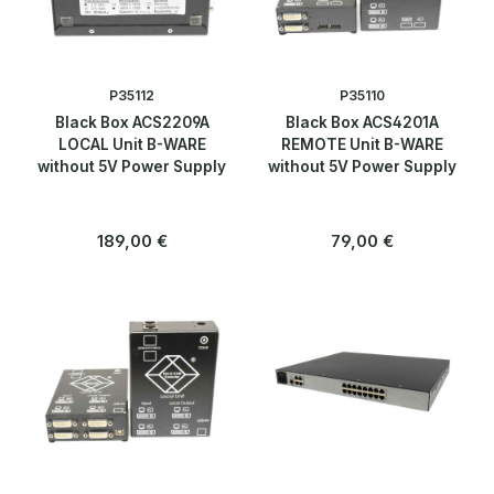
P35112
P35110
Black Box ACS2209A
Black Box ACS4201A
LOCAL Unit B-WARE
REMOTE Unit B-WARE
without 5V Power Supply
without 5V Power Supply
Regulärer Preis:
Regulärer Preis:
189,00 €
79,00 €