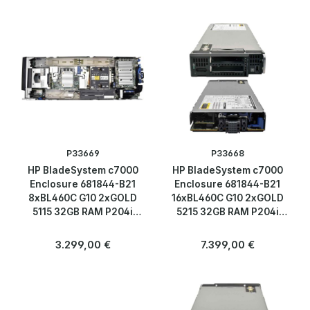
P33669
P33668
HP BladeSystem c7000
HP BladeSystem c7000
Enclosure 681844-B21
Enclosure 681844-B21
8xBL460C G10 2xGOLD
16xBL460C G10 2xGOLD
5115 32GB RAM P204i
5215 32GB RAM P204i
P408e-M 2xSFF 863442-
P408e-M 2xSFF
B21
Regulärer Preis:
Regulärer Preis:
3.299,00 €
7.399,00 €