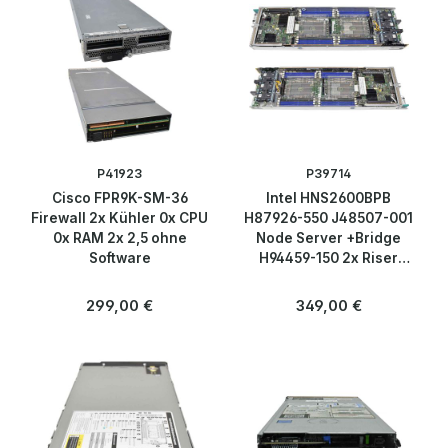
Peripherie & Zubehör
Server
Bandlaufwerke / Tape Drives
Bladecenter
P41923
P39714
Cisco FPR9K-SM-36
Intel HNS2600BPB
Bladeserver
Firewall 2x Kühler 0x CPU
H87926-550 J48507-001
0x RAM 2x 2,5 ohne
Node Server +Bridge
Software
H94459-150 2x Riser
HDD Rahmen
H88058-150 H94856-350
Regulärer Preis:
Regulärer Preis:
299,00 €
349,00 €
KVM
PDU
Rackserver