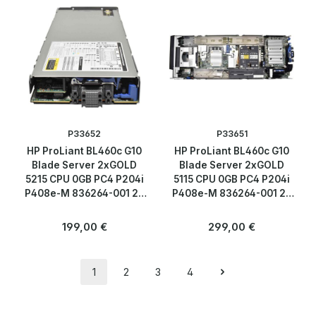
P33652
P33651
HP ProLiant BL460c G10
HP ProLiant BL460c G10
Blade Server 2xGOLD
Blade Server 2xGOLD
5215 CPU 0GB PC4 P204i
5115 CPU 0GB PC4 P204i
P408e-M 836264-001 2x
P408e-M 836264-001 2x
SFF 2,5
SFF 2,5
Regulärer Preis:
Regulärer Preis:
199,00 €
299,00 €
1
2
3
4
Seite
Seite
Seite
Seite