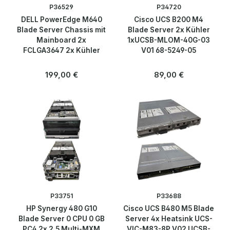
P36529
P34720
Blog
DELL PowerEdge M640
Cisco UCS B200 M4
Blade Server Chassis mit
Blade Server 2x Kühler
Mainboard 2x
1xUCSB-MLOM-40G-03
Über uns
FCLGA3647 2x Kühler
V01 68-5249-05
Kontakt
Regulärer Preis:
Regulärer Preis:
199,00 €
89,00 €
P33751
P33688
HP Synergy 480 G10
Cisco UCS B480 M5 Blade
Blade Server 0 CPU 0 GB
Server 4x Heatsink UCS-
PC4 2x 2,5 Multi-MXM
VIC-M83-8P V02 UCSB-