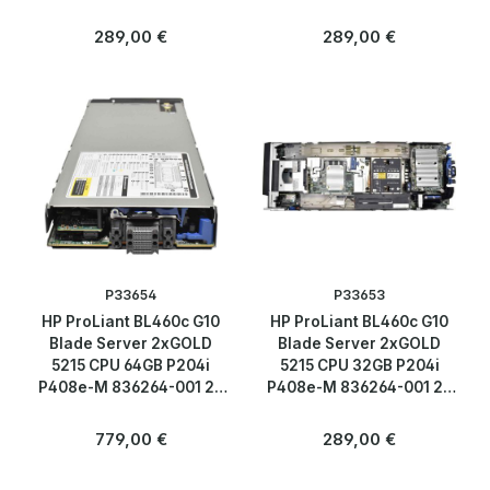
SFF 2,5
SFF 2,5
Regulärer Preis:
Regulärer Preis:
289,00 €
289,00 €
P33654
P33653
HP ProLiant BL460c G10
HP ProLiant BL460c G10
Blade Server 2xGOLD
Blade Server 2xGOLD
5215 CPU 64GB P204i
5215 CPU 32GB P204i
P408e-M 836264-001 2x
P408e-M 836264-001 2x
SFF 2,5
SFF 2,5
Regulärer Preis:
Regulärer Preis:
779,00 €
289,00 €