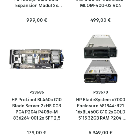
Expansion Modul 2x
MLOM-40G-03 V04
Tesla P6
Regulärer Preis:
Regulärer Preis:
999,00 €
499,00 €
P33686
P33670
HP ProLiant BL460c G10
HP BladeSystem c7000
Blade Server 2xHS 0GB
Enclosure 681844-B21
PC4 P204i P408e-M
16xBL460C G10 2xGOLD
836264-001 2x SFF 2,5
5115 32GB RAM P204i
P408e-M 2xSFF 863442-
B21
Regulärer Preis:
Regulärer Preis:
179,00 €
5.949,00 €