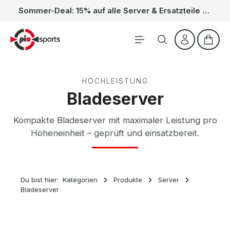
Sommer-Deal: 15% auf alle Server & Ersatzteile – Kein Code nötig, der Rabatt wird automatisch im Warenkorb abgezogen. Gültig vom 01.06. bis 31.08.
Zum Hauptinhalt springen
Waren
HOCHLEISTUNG
Bladeserver
Kompakte Bladeserver mit maximaler Leistung pro
Höheneinheit – geprüft und einsatzbereit.
Du bist hier:
Kategorien
Produkte
Server
Bladeserver