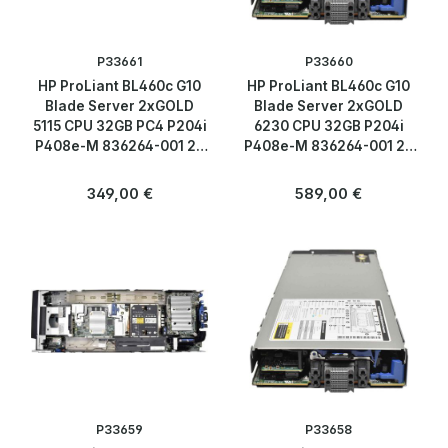
P33661
P33660
HP ProLiant BL460c G10
HP ProLiant BL460c G10
Blade Server 2xGOLD
Blade Server 2xGOLD
5115 CPU 32GB PC4 P204i
6230 CPU 32GB P204i
P408e-M 836264-001 2x
P408e-M 836264-001 2x
SFF 2,5
SFF 2,5
Regulärer Preis:
Regulärer Preis:
349,00 €
589,00 €
P33659
P33658