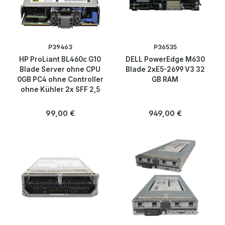
Rails
Server Chassis
P39463
P36535
HP ProLiant BL460c G10
DELL PowerEdge M630
Server Schrank
Blade Server ohne CPU
Blade 2xE5-2699 V3 32
0GB PC4 ohne Controller
GB RAM
Storage Systeme
ohne Kühler 2x SFF 2,5
Regulärer Preis:
Regulärer Preis:
99,00 €
949,00 €
Terminal Server
USV/UPS
Software
Speicherlösungen & SSDs
Telekommunikation