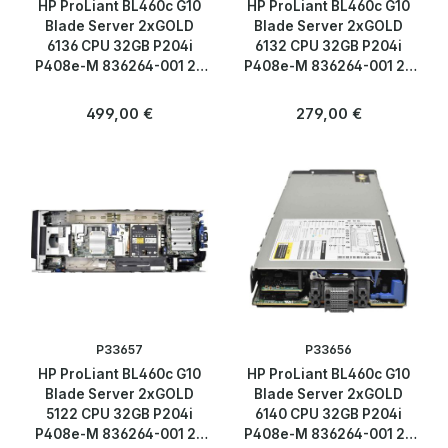
HP ProLiant BL460c G10
HP ProLiant BL460c G10
Blade Server 2xGOLD
Blade Server 2xGOLD
6136 CPU 32GB P204i
6132 CPU 32GB P204i
P408e-M 836264-001 2x
P408e-M 836264-001 2x
SFF 2,5
SFF 2,5
Regulärer Preis:
Regulärer Preis:
499,00 €
279,00 €
P33657
P33656
HP ProLiant BL460c G10
HP ProLiant BL460c G10
Blade Server 2xGOLD
Blade Server 2xGOLD
5122 CPU 32GB P204i
6140 CPU 32GB P204i
P408e-M 836264-001 2x
P408e-M 836264-001 2x