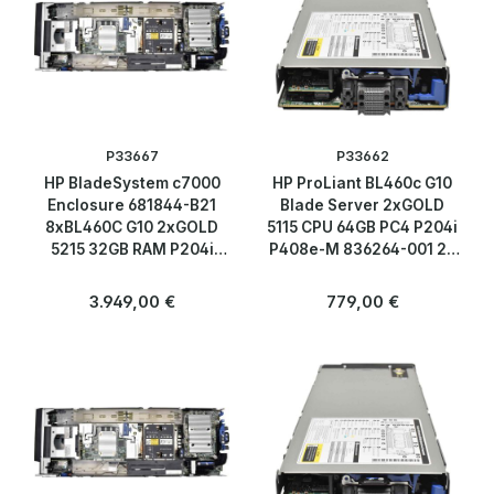
P33667
P33662
HP BladeSystem c7000
HP ProLiant BL460c G10
Enclosure 681844-B21
Blade Server 2xGOLD
8xBL460C G10 2xGOLD
5115 CPU 64GB PC4 P204i
5215 32GB RAM P204i
P408e-M 836264-001 2x
P408e-M 2xSFF
SFF 2,5
Regulärer Preis:
Regulärer Preis:
3.949,00 €
779,00 €