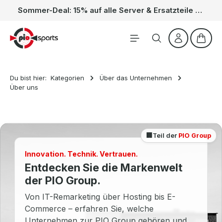
Sommer-Deal: 15% auf alle Server & Ersatzteile – Kein Code nötig, der Rabatt wird automatisch im Warenkorb abgezogen. Gültig vom 01.06. bis 31.08.
Zum Hauptinhalt springen
Waren
Du bist hier:
Kategorien
Über das Unternehmen
Über uns
🏢
Teil der
PIO Group
Innovation. Technik. Vertrauen.
Entdecken Sie die Markenwelt
der PIO Group.
Von IT-Remarketing über Hosting bis E-
Commerce – erfahren Sie, welche
Unternehmen zur PIO Group gehören und