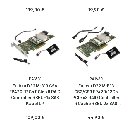
Regulärer Preis:
Regulärer Preis:
139,00 €
19,90 €
P41631
P41630
Fujitsu D3216-B13 GS4
Fujitsu D3216-B13
EP420i 12Gb PCIe x8 RAID
GS2/GS3 EP420i 12Gb
Controller +BBU+1x SAS
PCIe x8 RAID Controller
Kabel LP
+Cache +BBU 2x SAS
Cable no Bracket
Regulärer Preis:
Regulärer Preis:
109,00 €
44,90 €