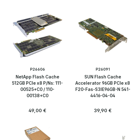
P26606
P26091
NetApp Flash Cache
SUN Flash Cache
512GB PCIe x8 P/Ns: 111-
Accelerator 96GB PCIe x8
00525+C0 / 110-
F20-Fas-S3IE96GB-N 541-
00138+C0
4416-04-04
Regulärer Preis:
Regulärer Preis:
49,00 €
39,90 €