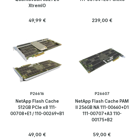
XtremIO
Regulärer Preis:
Regulärer Preis:
49,99 €
239,00 €
P26616
P26607
NetApp Flash Cache
NetApp Flash Cache PAM
512GB PCIe x8 111-
II 256GB NA 111-00660+D1
00708+E1 / 110-00269+B1
111-00707+A3 110-
00175+B2
Regulärer Preis:
Regulärer Preis:
49,00 €
59,00 €