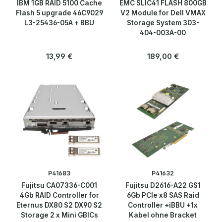
IBM 1GB RAID 5100 Cache
EMC SLIC41 FLASH 800GB
Flash 5 upgrade 46C9029
V2 Module for Dell VMAX
L3-25436-05A + BBU
Storage System 303-
404-003A-00
Regulärer Preis:
Regulärer Preis:
13,99 €
189,00 €
P41683
P41632
Fujitsu CA07336-C001
Fujitsu D2616-A22 GS1
4Gb RAID Controller for
6Gb PCle x8 SAS Raid
Eternus DX80 S2 DX90 S2
Controller +iBBU +1x
Storage 2 x Mini GBICs
Kabel ohne Bracket