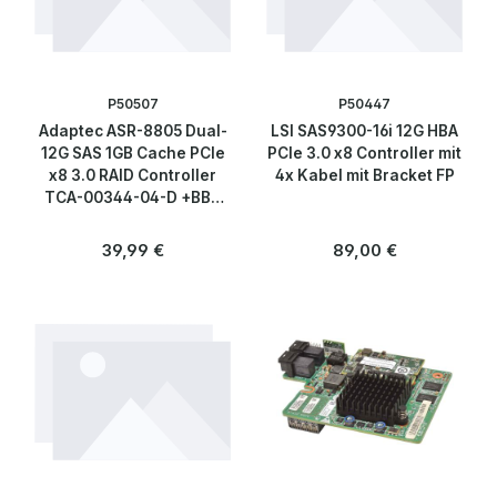
Netzteile & Kühlung
Switch Module
P50507
P50447
Adaptec ASR-8805 Dual-
LSI SAS9300-16i 12G HBA
Netzwerktechnik
12G SAS 1GB Cache PCIe
PCIe 3.0 x8 Controller mit
x8 3.0 RAID Controller
4x Kabel mit Bracket FP
TCA-00344-04-D +BBU
Peripherie & Zubehör
+SAS Cables
Regulärer Preis:
Regulärer Preis:
39,99 €
89,00 €
Server
Software
Speicherlösungen & SSDs
Telekommunikation
Blog