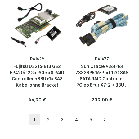
P41629
P41477
Fujitsu D3216-B13 GS2
Sun Oracle 9361-16I
EP420i 12Gb PCIe x8 RAID
7332895 16-Port 12G SAS
Controller +BBU+1x SAS
SATA RAID Controller
Kabel ohne Bracket
PCIe x8 für X7-2 + BBU +
Kabel
Regulärer Preis:
Regulärer Preis:
44,90 €
209,00 €
1
2
3
4
5
Seite
Seite
Seite
Seite
Seite