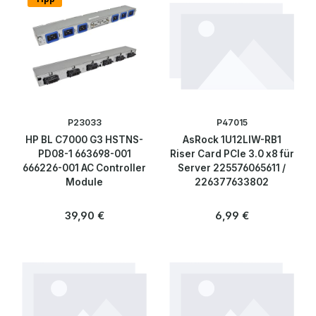
Backplanes
Control Panels
Grafik & Controller
Controller
P23033
P47015
HP BL C7000 G3 HSTNS-
AsRock 1U12LIW-RB1
Grafikkarten
PD08-1 663698-001
Riser Card PCIe 3.0 x8 für
666226-001 AC Controller
Server 225576065611 /
Module
226377633802
Riser Cards
Regulärer Preis:
Regulärer Preis:
39,90 €
6,99 €
Server Flash Cache PCIe
Laufwerke
Mainboard & Prozessoren