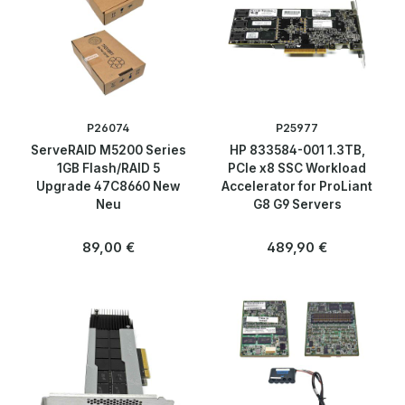
P26074
P25977
ServeRAID M5200 Series
HP 833584-001 1.3TB,
1GB Flash/RAID 5
PCIe x8 SSC Workload
Upgrade 47C8660 New
Accelerator for ProLiant
Neu
G8 G9 Servers
Regulärer Preis:
Regulärer Preis:
89,00 €
489,90 €