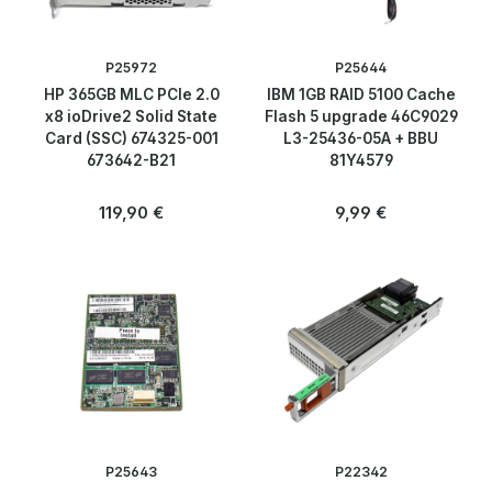
P25972
P25644
HP 365GB MLC PCIe 2.0
IBM 1GB RAID 5100 Cache
x8 ioDrive2 Solid State
Flash 5 upgrade 46C9029
Card (SSC) 674325-001
L3-25436-05A + BBU
673642-B21
81Y4579
Regulärer Preis:
Regulärer Preis:
119,90 €
9,99 €
P25643
P22342