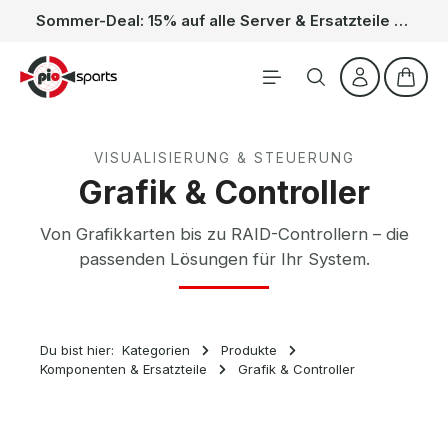
Sommer-Deal: 15% auf alle Server & Ersatzteile – Kein Code nötig, der Rabatt wird automatisch im Warenkorb abgezogen. Gültig vom 01.06. bis 31.08.
Zum Hauptinhalt springen
Waren
VISUALISIERUNG & STEUERUNG
Grafik & Controller
Von Grafikkarten bis zu RAID-Controllern – die
passenden Lösungen für Ihr System.
Du bist hier:
Kategorien
Produkte
Komponenten & Ersatzteile
Grafik & Controller