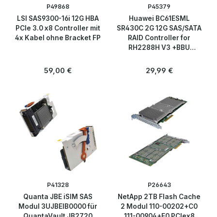
P49868
P45379
Über uns
LSI SAS9300-16i 12G HBA
Huawei BC61ESML
PCIe 3.0 x8 Controller mit
SR430C 2G 12G SAS/SATA
4x Kabel ohne Bracket FP
RAID Controller for
Kontakt
RH2288H V3 +BBU
Controller +BBU
Regulärer Preis:
Regulärer Preis:
59,00 €
29,99 €
P41328
P26643
Quanta JBE iSIM SAS
NetApp 2TB Flash Cache
Modul 3UJBEIB0000 für
2 Modul 110-00202+C0
QuantaVault JB2720
111-00904+E0 PCIex8