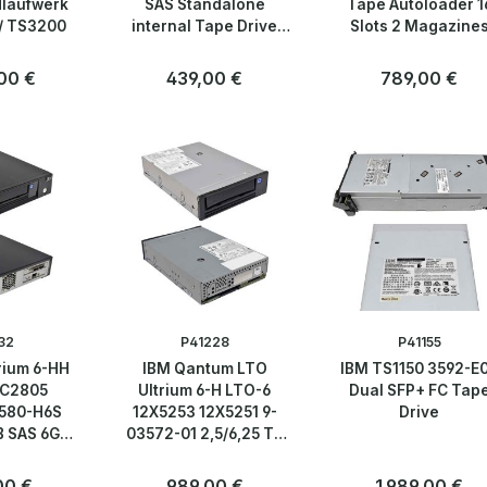
dlaufwerk
SAS Standalone
Tape Autoloader 1
 / TS3200
internal Tape Drive
Slots 2 Magazine
1,5/3TB
+Rack Ears
r Preis:
00 €
Regulärer Preis:
439,00 €
Regulärer Preis:
789,00 €
32
P41228
P41155
rium 6-HH
IBM Qantum LTO
IBM TS1150 3592-E
6C2805
Ultrium 6-H LTO-6
Dual SFP+ FC Tap
580-H6S
12X5253 12X5251 9-
Drive
B SAS 6G
03572-01 2,5/6,25 TB
rive
SAS 6G Tape Drive
r Preis:
00 €
Regulärer Preis:
989,00 €
Regulärer Preis:
1.989,00 €