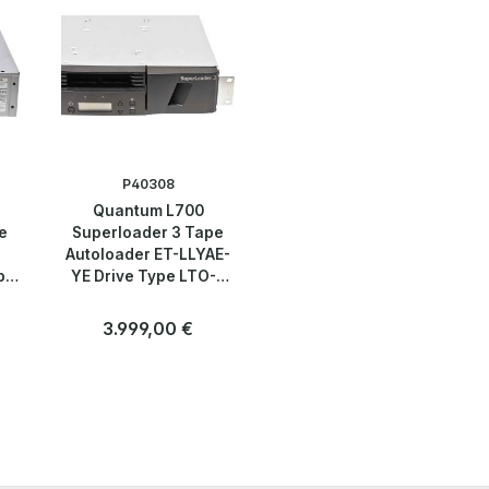
P40308
Quantum L700
e
Superloader 3 Tape
Autoloader ET-LLYAE-
pe
YE Drive Type LTO-7
ts
6G SAS 16 Slots 2
HE
Magazines 2U 2HE
Regulärer Preis:
3.999,00 €