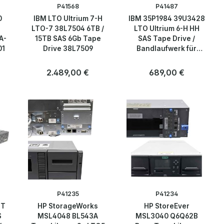
P41568
P41487
0
IBM LTO Ultrium 7-H
IBM 35P1984 39U3428
LTO-7 38L7504 6TB /
LTO Ultrium 6-H HH
A-
15TB SAS 6Gb Tape
SAS Tape Drive /
01
Drive 38L7509
Bandlaufwerk für
TS2900 / 3572-S6H /
6171-S6H
:
Regulärer Preis:
2.489,00 €
Regulärer Preis:
689,00 €
P41235
P41234
4T
HP StorageWorks
HP StoreEver
S
MSL4048 BL543A
MSL3040 Q6Q62B