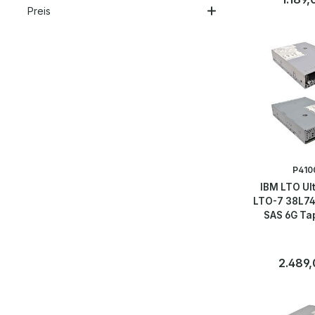
Preis
P410
IBM LTO Ul
LTO-7 38L74
SAS 6G Ta
Regulärer
2.489,