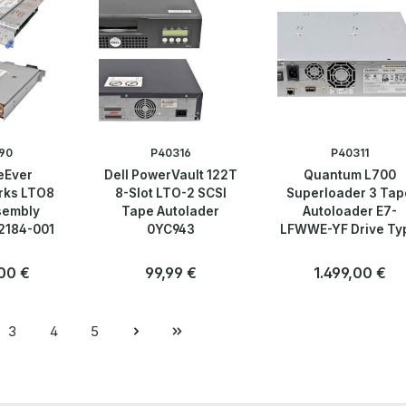
90
P40316
P40311
eEver
Dell PowerVault 122T
Quantum L700
rks LTO8
8-Slot LTO-2 SCSI
Superloader 3 Tap
sembly
Tape Autolader
Autoloader E7-
2184-001
0YC943
LFWWE-YF Drive Ty
LTO-6 6G SAS 16 Slo
2 Magazines 2U 2
r Preis:
00 €
Regulärer Preis:
99,99 €
Regulärer Preis:
1.499,00 €
3
4
5
e
Seite
Seite
Seite