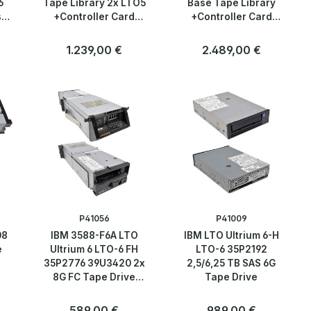
6
Tape Library 2x LTO5
Base Tape Library
s
+Controller Card
+Controller Card
2xPSU
2xPSU no Tape Drives
Regulärer Preis:
1.239,00 €
Regulärer Preis:
2.489,00 €
Anzahl
Stk
P41056
P41009
08
IBM 3588-F6A LTO
IBM LTO Ultrium 6-H
e
Ultrium 6 LTO-6 FH
LTO-6 35P2192
35P2776 39U3420 2x
2,5/6,25 TB SAS 6G
8G FC Tape Drive
Tape Drive
+Caddy for 3584 IBM
System Storage
Regulärer Preis:
589,00 €
Regulärer Preis:
989,00 €