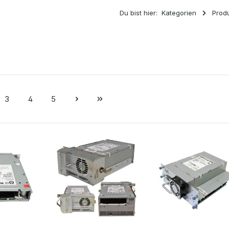
Du bist hier:
Kategorien
Prod
3
4
5
e
Seite
Seite
Seite