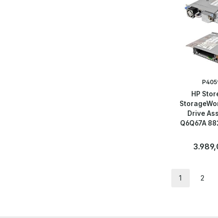
P405
HP Stor
StorageWo
Drive As
Q6Q67A 88
Reguläre
3.989,
1
2
Seite
Seit