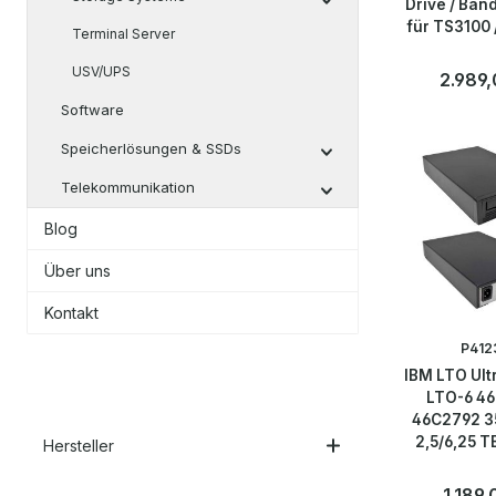
Drive / Ban
für TS3100
Terminal Server
USV/UPS
Reguläre
2.989,
Software
Speicherlösungen & SSDs
Telekommunikation
Blog
Über uns
Kontakt
P412
IBM LTO Ult
LTO-6 4
46C2792 3
2,5/6,25 T
Hersteller
Tape D
Reguläre
1.189,