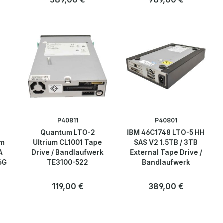
TS3500
P40811
P40801
Quantum LTO-2
IBM 46C1748 LTO-5 HH
um
Ultrium CL1001 Tape
SAS V2 1.5TB / 3TB
A
Drive / Bandlaufwerk
External Tape Drive /
6G
TE3100-522
Bandlaufwerk
Regulärer Preis:
119,00 €
Regulärer Preis:
389,00 €