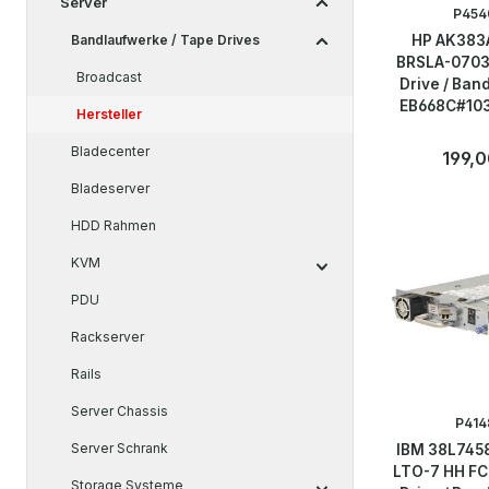
Server
P454
Bandlaufwerke / Tape Drives
HP AK383
BRSLA-0703
Broadcast
Drive / Ban
EB668C#103
Hersteller
00
Bladecenter
Regulär
199,0
Bladeserver
Anzahl
Stk
HDD Rahmen
KVM
PDU
Rackserver
Rails
Server Chassis
P414
Server Schrank
IBM 38L745
LTO-7 HH FC
Storage Systeme