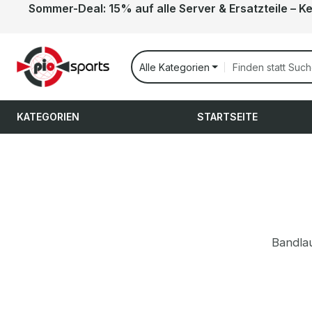
Sommer-Deal: 15% auf alle Server & Ersatzteile – K
 Hauptinhalt springen
Zur Suche springen
Zur Hauptnavigation springen
Alle Kategorien
KATEGORIEN
STARTSEITE
Bandlau