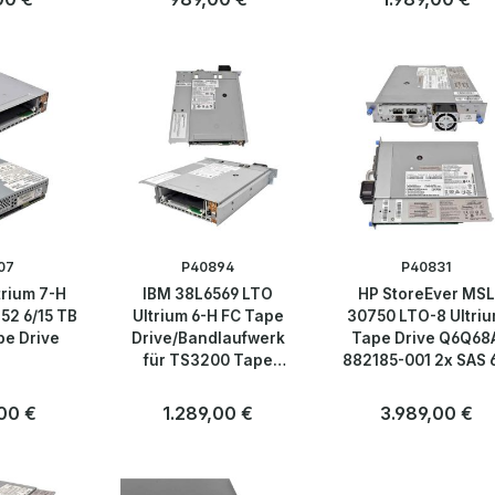
07
P40894
P40831
trium 7-H
IBM 38L6569 LTO
HP StoreEver MSL
52 6/15 TB
Ultrium 6-H FC Tape
30750 LTO-8 Ultri
pe Drive
Drive/Bandlaufwerk
Tape Drive Q6Q68
für TS3200 Tape
882185-001 2x SAS 
Library
 Preis:
00 €
Regulärer Preis:
1.289,00 €
Regulärer Preis:
3.989,00 €