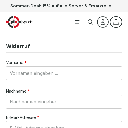
Sommer-Deal: 15% auf alle Server & Ersatzteile – Kein Code nötig, der Rabatt wird automatisch im Warenkorb abgezogen. Gültig vom 01.06. bis 31.08.
Zum Hauptinhalt springen
Waren
Widerruf
Vorname
*
Nachname
*
E-Mail-Adresse
*