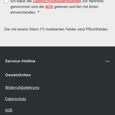
Ich habe die
Datenschutzbestimmungen
zur Kenntnis
genommen und die
AGB
gelesen und bin mit ihnen
einverstanden.
*
Die mit einem Stern (*) markierten Felder sind Pflichtfelder.
Service-Hotline
Gesetzliches
Widerrufsbelehrung
Datenschutz
AGB