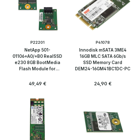
Peripherie & Zubehör
Server
Software
P22201
P41078
NetApp 501-
Innodisk mSATA 3ME4
Speicherlösungen & SSDs
01106+A0/+B0 RealSSD
16GB MLC SATA 6Gb/s
e230 8GB BootMedia
SSD Memory Card
2,5" → SAS, SATA, SSD
Flash Module for
DEM24-16GM41BC1DC-PC
FAS8040 8060
Regulärer Preis:
Regulärer Preis:
49,49 €
24,90 €
3,5" → FC, SAS, SATA, SCSI
CompactFlash / SD Karten
M.2 / mSATA / SSD Cards
Rahmen & Caddys