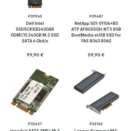
SSD allgemein
P39945
P39487
USB Sticks
Dell Intel
NetApp 501-01106+B0
SSDSCKKB240G8R
ATP AF8GSSGH-NT3 8GB
0DMC15 240GB M.2 SSD
BootMedia eUSB SSD for
Telekommunikation
SATA 6 Gbit/s
FAS 8040 8060
Blog
Regulärer Preis:
Regulärer Preis:
99,90 €
59,90 €
Über uns
Kontakt
P32627
P32140