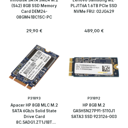
Innodisk SATA 3ME4 M.2
Lenovo Samsung MZ-
(S42) 8GB SSD Memory
PLJ1T6A 1.6TB PCIe SSD
Card DEM24-
NVMe FRU: 02JG429
08GM41BC1SC-PC
Regulärer Preis:
Regulärer Preis:
29,90 €
489,00 €
P31893
P31892
Apacer HP 8GB MLC M.2
HP 8GB M.2
SATA 6Gb/s Solid State
GA5HSN27P91-S110J1
Drive Card
SATA3 SSD 923126-003
8C.5ADG1.ZT1J1BT