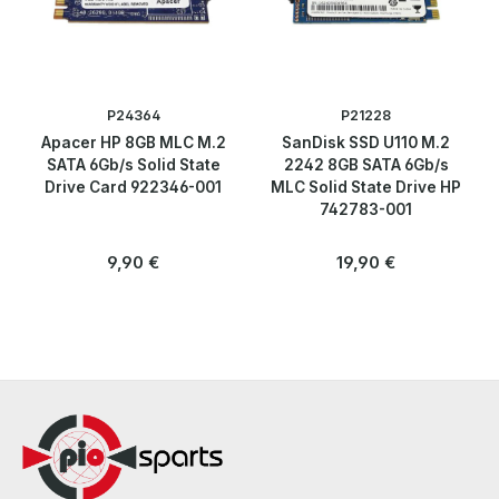
P24364
P21228
Apacer HP 8GB MLC M.2
SanDisk SSD U110 M.2
SATA 6Gb/s Solid State
2242 8GB SATA 6Gb/s
Drive Card 922346-001
MLC Solid State Drive HP
742783-001
Regulärer Preis:
Regulärer Preis:
9,90 €
19,90 €