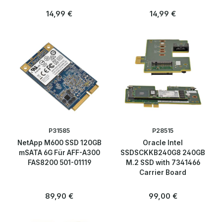
L60399-001
Regulärer Preis:
Regulärer Preis:
14,99 €
14,99 €
P31585
P28515
NetApp M600 SSD 120GB
Oracle Intel
mSATA 6G Für AFF-A300
SSDSCKKB240G8 240GB
FAS8200 501-01119
M.2 SSD with 7341466
Carrier Board
Regulärer Preis:
Regulärer Preis:
89,90 €
99,00 €