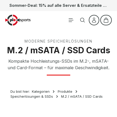
Sommer-Deal: 15% auf alle Server & Ersatzteile – Kein Code nötig, der Rabatt wird automatisch im Warenkorb abgezogen. Gültig vom 01.06. bis 31.08.
Zum Hauptinhalt springen
Waren
MODERNE SPEICHERLÖSUNGEN
M.2 / mSATA / SSD Cards
Kompakte Hochleistungs-SSDs im M.2-, mSATA-
und Card-Format – für maximale Geschwindigkeit.
Du bist hier:
Kategorien
Produkte
Speicherlösungen & SSDs
M.2 / mSATA / SSD Cards