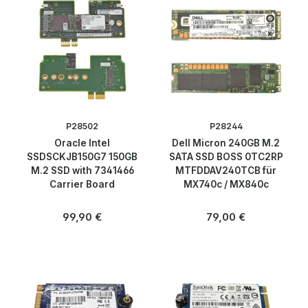
P28502
P28244
Oracle Intel
Dell Micron 240GB M.2
SSDSCKJB150G7 150GB
SATA SSD BOSS 0TC2RP
M.2 SSD with 7341466
MTFDDAV240TCB für
Carrier Board
MX740c / MX840c
Regulärer Preis:
Regulärer Preis:
99,90 €
79,00 €