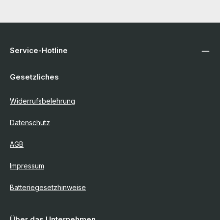
Workstations
Kabel & Adapter
Service-Hotline
Komponenten & Ersatzteile
Gesetzliches
Netzwerktechnik
Widerrufsbelehrung
Peripherie & Zubehör
Datenschutz
AGB
Server
Impressum
Software
Batteriegesetzhinweise
Speicherlösungen & SSDs
Über das Unternehmen