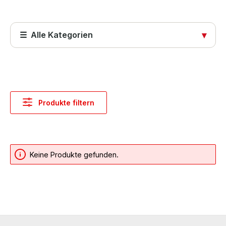
☰ Alle Kategorien
▾
Startseite
Produkte
Produkte filtern
Abdeckungen
Computer & Systeme
Keine Produkte gefunden.
Computer & Zubehör
Industrie Hardware
Beamer