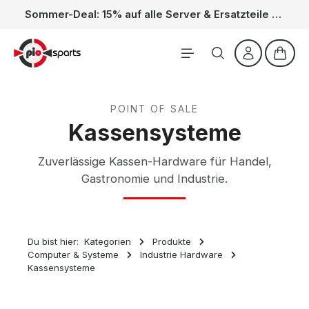
Sommer-Deal: 15% auf alle Server & Ersatzteile – Kein Code nötig, der Rabatt wird automatisch im Warenkorb abgezogen. Gültig vom 01.06. bis 31.08.
Zum Hauptinhalt springen
Waren
POINT OF SALE
Kassensysteme
Zuverlässige Kassen-Hardware für Handel,
Gastronomie und Industrie.
Du bist hier:
Kategorien
Produkte
Computer & Systeme
Industrie Hardware
Kassensysteme