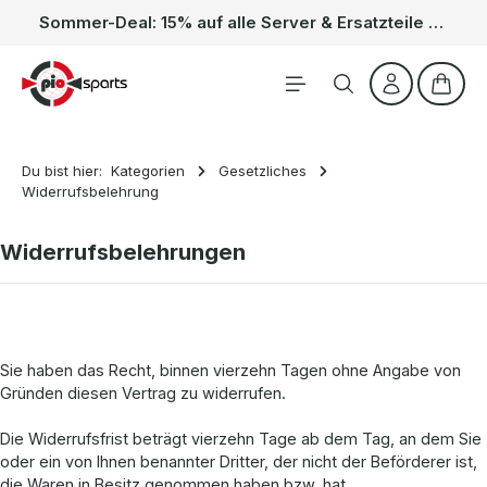
Sommer-Deal: 15% auf alle Server & Ersatzteile – Kein Code nötig, der Rabatt wird automatisch im Warenkorb abgezogen. Gültig vom 01.06. bis 31.08.
Zum Hauptinhalt springen
Waren
Du bist hier:
Kategorien
Gesetzliches
Widerrufsbelehrung
Widerrufsbelehrungen
Sie haben das Recht, binnen vierzehn Tagen ohne Angabe von
Gründen diesen Vertrag zu widerrufen.
Die Widerrufsfrist beträgt vierzehn Tage ab dem Tag, an dem Sie
oder ein von Ihnen benannter Dritter, der nicht der Beförderer ist,
die Waren in Besitz genommen haben bzw. hat.