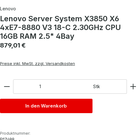
Lenovo
Lenovo Server System X3850 X6
4xE7-8880 V3 18-C 2.30GHz CPU
16GB RAM 2.5" 4Bay
Regulärer Preis:
879,01 €
Preise inkl. MwSt. zzgl. Versandkosten
Anzahl
Stk
In den Warenkorb
Produktnummer:
P17499