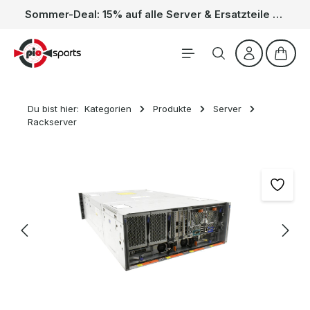
Sommer-Deal: 15% auf alle Server & Ersatzteile – Kein Code nötig, der Rabatt wird automatisch im Warenkorb abgezogen. Gültig vom 01.06. bis 31.08.
Zum Hauptinhalt springen
Waren
Du bist hier:
Kategorien
Produkte
Server
Rackserver
Bildergalerie überspringen