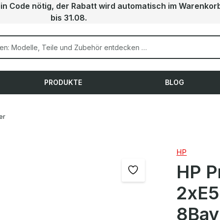
ein Code nötig, der Rabatt wird automatisch im Warenkor
bis 31.08.
PRODUKTE
BLOG
er
HP
HP P
2xE5
8Bay