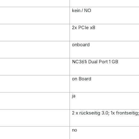
kein / NO
2x PCIe x8
onboard
NC361i Dual Port 1 GB
on Board
ja
2 x rückseitig 3.0; 1x frontseitig;
no