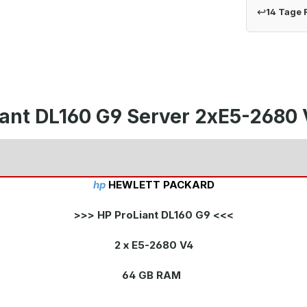
↩
14 Tage
iant DL160 G9 Server 2xE5-2680
hp
HEWLETT PACKARD
>>> HP ProLiant DL160 G9 <<<
2 x E5-2680 V4
64 GB RAM