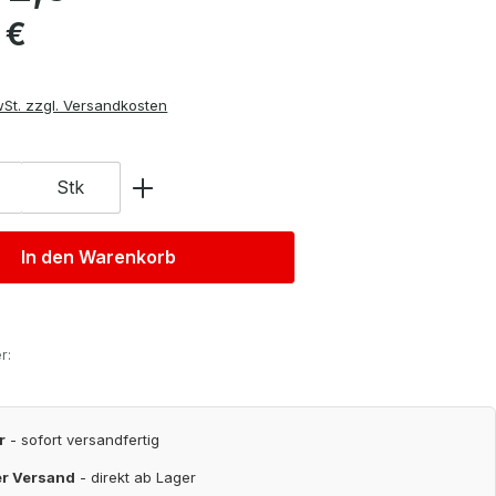
is:
 €
wSt. zzgl. Versandkosten
Stk
In den Warenkorb
r:
r
- sofort versandfertig
er Versand
- direkt ab Lager