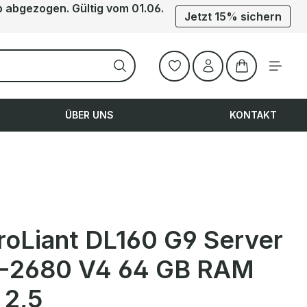
b abgezogen. Gültig vom 01.06.
Jetzt 15% sichern
Warenkorb ent
ÜBER UNS
KONTAKT
roLiant DL160 G9 Server
-2680 V4 64 GB RAM
 2,5