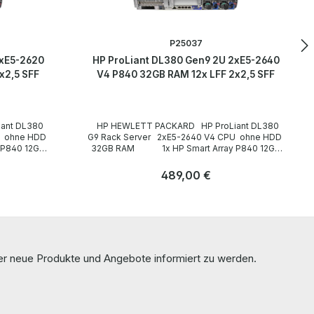
P25037
2xE5-2620
HP ProLiant DL380 Gen9 2U 2xE5-2640
x2,5 SFF
V4 P840 32GB RAM 12x LFF 2x2,5 SFF
HP HEWLETT PACKARD HP ProLiant DL380
G9 Rack Server 2xE5-2640 V4 CPU ohne HDD
32GB RAM 1x HP Smart Array P840 12Gb
0-011 HP
SAS RAID Controller 4GB FBWC 761880-011 HP
thernet
544+FLR-QSFP InfiniBand FDR Ethernet
Regulärer Preis:
489,00 €
285-B21
Netzwerkkarte 10Gb/40Gb 764285-B21
764737-001 LP Technische Daten
Anzahl
e /
Technical data / Technische Daten Case /
Stk
Gehäuse Rack (2U) Slots for drives /
Einbauplätze für Laufwerke front /
frontseitig: 12x 3,5"+ 2x 2,5" CPU / Prozessor
2xE5-2640 V4 CPU Number of CPU slots /
ber neue Produkte und Angebote informiert zu werden.
Anzahl der CPU-Steckplätze 2 Main memory /
Hauptspeicherausbau 32GB RAM Hard drives /
Festplatten none / ohne HDD CD-/DVD-ROM
Laufwerk none / ohne Graphics card /
Grafikkarte onboard Expansion slots /