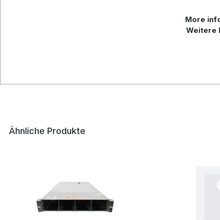
More info
Weitere 
Ähnliche Produkte
Produktgalerie überspringen