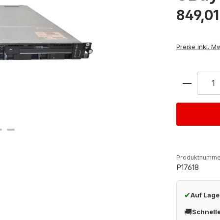
Regulärer Pre
849,01
Preise inkl. M
Anzahl
Produktnumme
P17618
✔
Auf Lage
🚚
Schnell