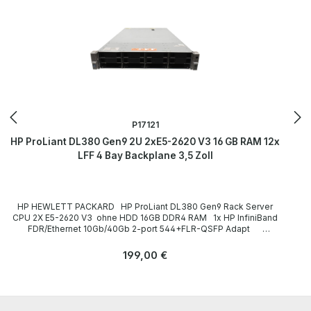
P17121
HP ProLiant DL380 Gen9 2U 2xE5-2620 V3 16 GB RAM 12x
LFF 4 Bay Backplane 3,5 Zoll
HP HEWLETT PACKARD HP ProLiant DL380 Gen9 Rack Server
CPU 2X E5-2620 V3 ohne HDD 16GB DDR4 RAM 1x HP InfiniBand
FDR/Ethernet 10Gb/40Gb 2-port 544+FLR-QSFP Adapt
Technische Daten Technical data / Technische Daten Case /
Gehäuse Rack (2U) Slots for drives / Einbauplätze für Laufwerke
Regulärer Preis:
199,00 €
front / frontseitig: 12 x 3,5 Zoll (1x 4Bay Backplane) CPU / Prozessor
2x E5-2620 V3 Number of CPU slots / Anzahl der CPU-Steckplätze
2 Main memory / Hauptspeicherausbau 16GB RAM Hard drives /
Festplatten ohne HDD CD-/DVD-ROM Laufwerk none / ohne
Graphics card / Grafikkarte onboard Expansion slots / Steckplätze