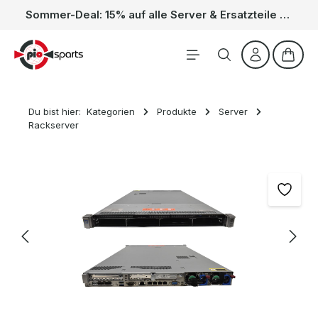
Sommer-Deal: 15% auf alle Server & Ersatzteile – Kein Code nötig, der Rabatt wird automatisch im Warenkorb abgezogen. Gültig vom 01.06. bis 31.08.
Zum Hauptinhalt springen
Waren
Du bist hier:
Kategorien
Produkte
Server
Rackserver
Bildergalerie überspringen