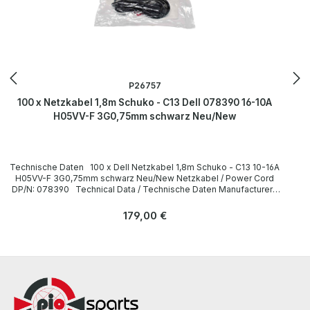
P26757
100 x Netzkabel 1,8m Schuko - C13 Dell 078390 16-10A
H05VV-F 3G0,75mm schwarz Neu/New
Technische Daten 100 x Dell Netzkabel 1,8m Schuko - C13 10-16A
H05VV-F 3G0,75mm schwarz Neu/New Netzkabel / Power Cord
DP/N: 078390 Technical Data / Technische Daten Manufacturer /
Hersteller Dell Length / Länge 1,8 m Cable Color / Kabelfarbe black
/ schwarz Cable Type / Kabeltyp H05VV-F Transverse Section /
Regulärer Preis:
179,00 €
Querschnitt 3G 0,75mm Plug / Stecker Schuko / 16A 250V~ angled /
abgewinkelt no / nein Plug Color / Steckerfarbe black / schwarz
Jack / Buchse C13 / 10A 250V~ angled / abgewinkelt no / nein Jack
Color / Buchsenfarbe black / schwarz More information and details
can be found on the pages of the manufacturer. Weitere
Informationen und Details finden Sie auf den Seiten des
Herstellers.