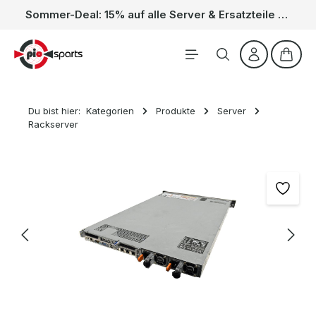
Sommer-Deal: 15% auf alle Server & Ersatzteile – Kein Code nötig, der Rabatt wird automatisch im Warenkorb abgezogen. Gültig vom 01.06. bis 31.08.
Zum Hauptinhalt springen
Waren
Du bist hier:
Kategorien
Produkte
Server
Rackserver
Bildergalerie überspringen