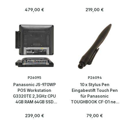
Netzteil
Regulärer Preis:
Regulärer Preis:
479,00 €
219,00 €
P26095
P26094
Panasonic JS-970WP
10 x Stylus Pen
POS Workstation
Eingabestift Touch Pen
G3320TE 2,3GHz CPU
für Panasonic
4GB RAM 64GB SSD
TOUGHBOOK CF-D1 neu
Netzteil
new
Regulärer Preis:
Regulärer Preis:
239,00 €
79,00 €