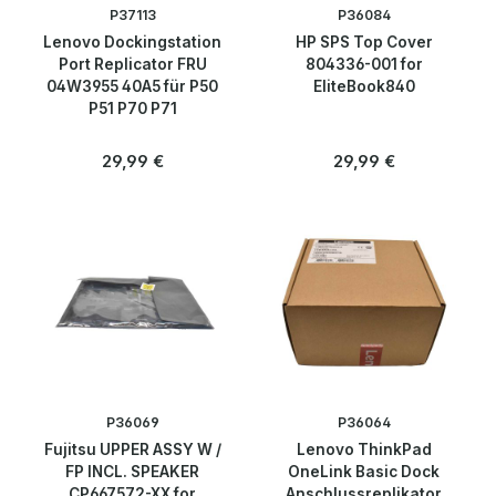
P37113
P36084
Lenovo Dockingstation
HP SPS Top Cover
Port Replicator FRU
804336-001 for
04W3955 40A5 für P50
EliteBook840
P51 P70 P71
Regulärer Preis:
Regulärer Preis:
29,99 €
29,99 €
P36069
P36064
Fujitsu UPPER ASSY W /
Lenovo ThinkPad
FP INCL. SPEAKER
OneLink Basic Dock
CP667572-XX for
Anschlussreplikator