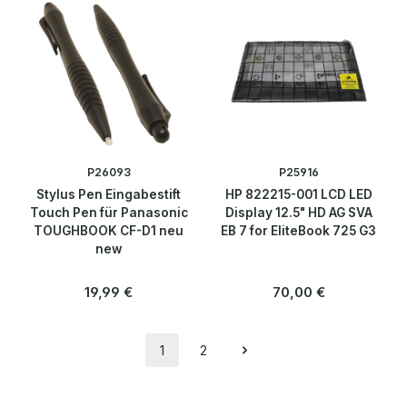
P26093
P25916
Stylus Pen Eingabestift
HP 822215-001 LCD LED
Touch Pen für Panasonic
Display 12.5" HD AG SVA
TOUGHBOOK CF-D1 neu
EB 7 for EliteBook 725 G3
new
Regulärer Preis:
Regulärer Preis:
19,99 €
70,00 €
1
2
Seite
Seite