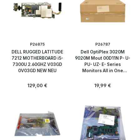
P26875
P26787
DELL RUGGED LATITUDE
Dell OptiPlex 3020M
7212 MOTHERBOARD i5-
9020M Mout 00D11N P- U-
7300U 2.60GHZ V03GD
PU- UZ- E- Series
0V03GD NEW NEU
Monitors All in One
Halterung
Regulärer Preis:
Regulärer Preis:
129,00 €
19,99 €