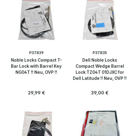
Komponenten
Mainboard
Zubehör
Smartphones
P37839
P37835
Noble Locks Compact T-
Dell Noble Locks
Tablets
Bar Lock with Barrel Key
Compact Wedge Barrel
NG04T !! Neu, OVP !!
Lock TZ04T 01DJXC for
Dell Latitude !! Neu, OVP !!
Thin Clients
Regulärer Preis:
Regulärer Preis:
29,99 €
39,00 €
Workstations
Kabel & Adapter
Komponenten & Ersatzteile