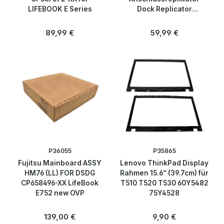
LIFEBOOK E Series
Dock Replicator
4X10A06083 for
ThinkPad
Regulärer Preis:
Regulärer Preis:
89,99 €
59,99 €
P36055
P35865
Fujitsu Mainboard ASSY
Lenovo ThinkPad Display
HM76 (LL) FOR DSDG
Rahmen 15.6“ (39.7cm) für
CP658496-XX LifeBook
T510 T520 T530 60Y5482
E752 new OVP
75Y4528
Regulärer Preis:
Regulärer Preis:
139,00 €
9,90 €