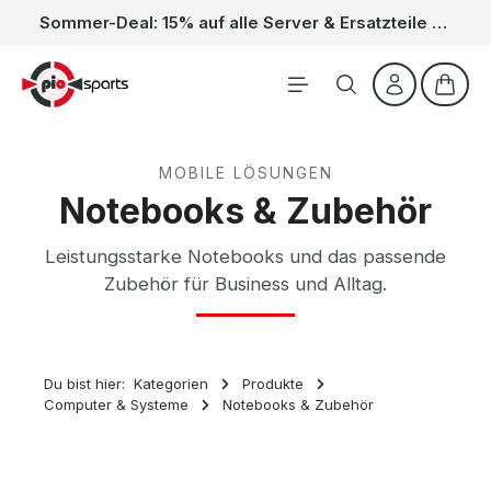
Sommer-Deal: 15% auf alle Server & Ersatzteile – Kein Code nötig, der Rabatt wird automatisch im Warenkorb abgezogen. Gültig vom 01.06. bis 31.08.
Zum Hauptinhalt springen
Waren
MOBILE LÖSUNGEN
Notebooks & Zubehör
Leistungsstarke Notebooks und das passende
Zubehör für Business und Alltag.
Du bist hier:
Kategorien
Produkte
Computer & Systeme
Notebooks & Zubehör