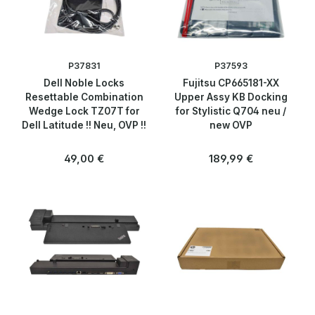
Netzwerktechnik
Peripherie & Zubehör
P37831
P37593
Dell Noble Locks
Fujitsu CP665181-XX
Server
Resettable Combination
Upper Assy KB Docking
Wedge Lock TZ07T for
for Stylistic Q704 neu /
Dell Latitude !! Neu, OVP !!
new OVP
Software
Regulärer Preis:
Regulärer Preis:
49,00 €
189,99 €
Speicherlösungen & SSDs
Telekommunikation
Blog
Über uns
Kontakt