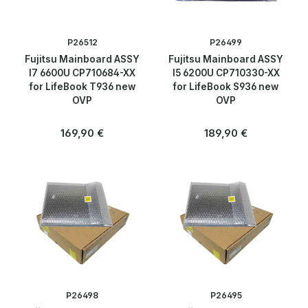
P26512
P26499
Fujitsu Mainboard ASSY
Fujitsu Mainboard ASSY
I7 6600U CP710684-XX
I5 6200U CP710330-XX
for LifeBook T936 new
for LifeBook S936 new
OVP
OVP
Regulärer Preis:
Regulärer Preis:
169,90 €
189,90 €
P26498
P26495