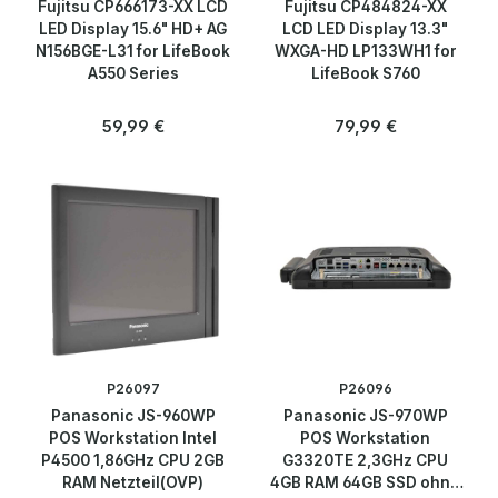
Fujitsu CP666173-XX LCD
Fujitsu CP484824-XX
LED Display 15.6" HD+ AG
LCD LED Display 13.3"
N156BGE-L31 for LifeBook
WXGA-HD LP133WH1 for
A550 Series
LifeBook S760
Regulärer Preis:
Regulärer Preis:
59,99 €
79,99 €
P26097
P26096
Panasonic JS-960WP
Panasonic JS-970WP
POS Workstation Intel
POS Workstation
P4500 1,86GHz CPU 2GB
G3320TE 2,3GHz CPU
RAM Netzteil(OVP)
4GB RAM 64GB SSD ohne