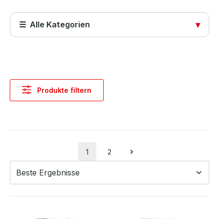
☰ Alle Kategorien
▾
Startseite
Produkte
Produkte filtern
Abdeckungen
Computer & Systeme
Computer & Zubehör
1
2
Seite
Seite
Industrie Hardware
Notebooks & Zubehör