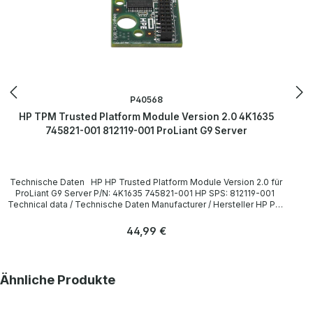
P40568
HP TPM Trusted Platform Module Version 2.0 4K1635
745821-001 812119-001 ProLiant G9 Server
Technische Daten HP HP Trusted Platform Module Version 2.0 für
ProLiant G9 Server P/N: 4K1635 745821-001 HP SPS: 812119-001
Technical data / Technische Daten Manufacturer / Hersteller HP P/N
4K1635, 745821-001, 812119-001 Compatibility / Kompatibilität
ProLiant G9 Server LieferumfangDelivery / Lieferumfang 1x HP
Regulärer Preis:
44,99 €
Trusted Platform Module Version 2.0 für ProLiant G9 Server More
information and details can be found on the pages of the
manufacturer. Weitere Informationen und Details finden Sie auf den
Seiten des Herstellers.
Produktgalerie überspringen
Ähnliche Produkte