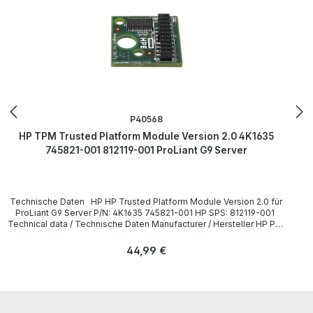
P40568
HP TPM Trusted Platform Module Version 2.0 4K1635
745821-001 812119-001 ProLiant G9 Server
Technische Daten HP HP Trusted Platform Module Version 2.0 für
ProLiant G9 Server P/N: 4K1635 745821-001 HP SPS: 812119-001
Technical data / Technische Daten Manufacturer / Hersteller HP P/N
4K1635, 745821-001, 812119-001 Compatibility / Kompatibilität
ProLiant G9 Server LieferumfangDelivery / Lieferumfang 1x HP
Regulärer Preis:
44,99 €
Trusted Platform Module Version 2.0 für ProLiant G9 Server More
information and details can be found on the pages of the
manufacturer. Weitere Informationen und Details finden Sie auf den
Seiten des Herstellers.