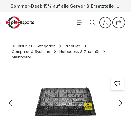
Sommer-Deal: 15% auf alle Server & Ersatzteile – Kein Code nötig, der Rabatt wird automatisch im Warenkorb abgezogen. Gültig vom 01.06. bis 31.08.
Zum Hauptinhalt springen
Waren
Du bist hier:
Kategorien
Produkte
Computer & Systeme
Notebooks & Zubehör
Mainboard
Bildergalerie überspringen