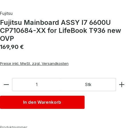
Fujitsu
Fujitsu Mainboard ASSY I7 6600U
CP710684-XX for LifeBook T936 new
OVP
Regulärer Preis:
169,90 €
Preise inkl. MwSt. zzgl. Versandkosten
Anzahl
Stk
In den Warenkorb
Produktnummer: