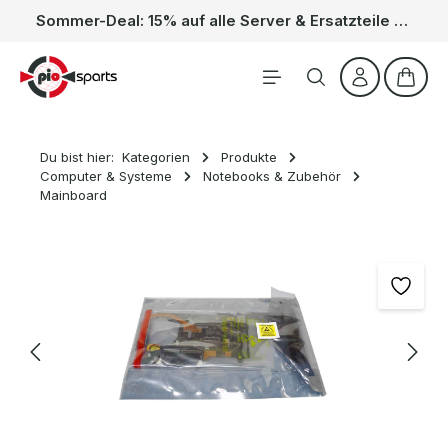
Sommer-Deal: 15% auf alle Server & Ersatzteile – Kein Code nötig, der Rabatt wird automatisch im Warenkorb abgezogen. Gültig vom 01.06. bis 31.08.
Zum Hauptinhalt springen
Waren
Du bist hier:
Kategorien
Produkte
Computer & Systeme
Notebooks & Zubehör
Mainboard
Bildergalerie überspringen