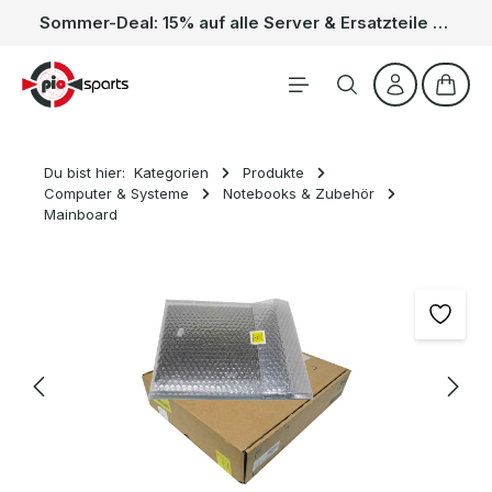
Sommer-Deal: 15% auf alle Server & Ersatzteile – Kein Code nötig, der Rabatt wird automatisch im Warenkorb abgezogen. Gültig vom 01.06. bis 31.08.
Zum Hauptinhalt springen
Waren
Du bist hier:
Kategorien
Produkte
Computer & Systeme
Notebooks & Zubehör
Mainboard
Bildergalerie überspringen