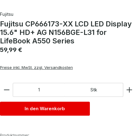
Fujitsu
Fujitsu CP666173-XX LCD LED Display
15.6" HD+ AG N156BGE-L31 for
LifeBook A550 Series
Regulärer Preis:
59,99 €
Preise inkl. MwSt. zzgl. Versandkosten
Anzahl
Stk
In den Warenkorb
Produktnummer: