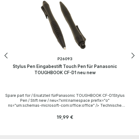
P26093
Stylus Pen Eingabestift Touch Pen für Panasonic
TOUGHBOOK CF-D1 neu new
Spare part for / Ersatzteil fürPanasonic TOUGHBOOK CF-D1Stylus
Pen / Stift new / neu<?xml:namespace prefix="o"
ns="urn:schemas-microsoft-com:office:office" /> Technische
Daten Technical data / Technische Daten Height / Länge ca. 13 cm
Compatible Panasonic TOUGHBOOK CF-D1 Delivery /
Regulärer Preis:
19,99 €
Lieferumfang 1 x Stylus Pen