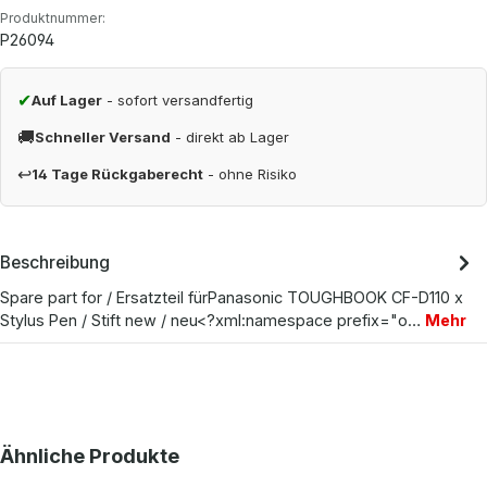
Produktnummer:
P26094
✔
Auf Lager
- sofort versandfertig
🚚
Schneller Versand
- direkt ab Lager
↩
14 Tage Rückgaberecht
- ohne Risiko
Beschreibung
Spare part for / Ersatzteil fürPanasonic TOUGHBOOK CF-D110 x
Stylus Pen / Stift new / neu<?xml:namespace prefix="o…
Mehr
Produktgalerie überspringen
Ähnliche Produkte