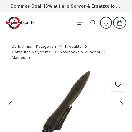
Sommer-Deal: 15% auf alle Server & Ersatzteile – Kein Code nötig, der Rabatt wird automatisch im Warenkorb abgezogen. Gültig vom 01.06. bis 31.08.
Zum Hauptinhalt springen
Waren
Du bist hier:
Kategorien
Produkte
Computer & Systeme
Notebooks & Zubehör
Mainboard
Bildergalerie überspringen