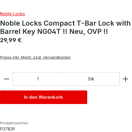
Noble Locks
Noble Locks Compact T-Bar Lock with
Barrel Key NG04T !! Neu, OVP !!
Regulärer Preis:
29,99 €
Preise inkl. MwSt. zzgl. Versandkosten
Anzahl
Stk
In den Warenkorb
Produktnummer:
P37839