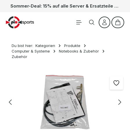
Sommer-Deal: 15% auf alle Server & Ersatzteile – Kein Code nötig, der Rabatt wird automatisch im Warenkorb abgezogen. Gültig vom 01.06. bis 31.08.
Zum Hauptinhalt springen
Waren
Du bist hier:
Kategorien
Produkte
Computer & Systeme
Notebooks & Zubehör
Zubehör
Bildergalerie überspringen