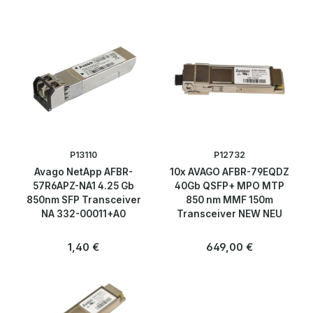
P13110
P12732
Avago NetApp AFBR-
10x AVAGO AFBR-79EQDZ
57R6APZ-NA1 4.25 Gb
40Gb QSFP+ MPO MTP
850nm SFP Transceiver
850 nm MMF 150m
NA 332-00011+A0
Transceiver NEW NEU
Regulärer Preis:
Regulärer Preis:
1,40 €
649,00 €