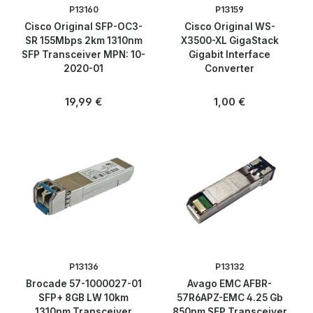
P13160
P13159
Über uns
Cisco Original SFP-OC3-
Cisco Original WS-
SR 155Mbps 2km 1310nm
X3500-XL GigaStack
SFP Transceiver MPN: 10-
Gigabit Interface
Kontakt
2020-01
Converter
Regulärer Preis:
Regulärer Preis:
19,99 €
1,00 €
P13136
P13132
Brocade 57-1000027-01
Avago EMC AFBR-
SFP+ 8GB LW 10km
57R6APZ-EMC 4.25 Gb
1310nm Transceiver
850nm SFP Transceiver