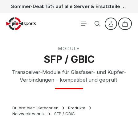
Sommer-Deal: 15% auf alle Server & Ersatzteile – Kein Code nötig, der Rabatt wird automatisch im Warenkorb abgezogen. Gültig vom 01.06. bis 31.08.
Zum Hauptinhalt springen
Waren
MODULE
SFP / GBIC
Transceiver-Module für Glasfaser- und Kupfer-
Verbindungen – kompatibel und geprüft.
Du bist hier:
Kategorien
Produkte
Netzwerktechnik
SFP / GBIC