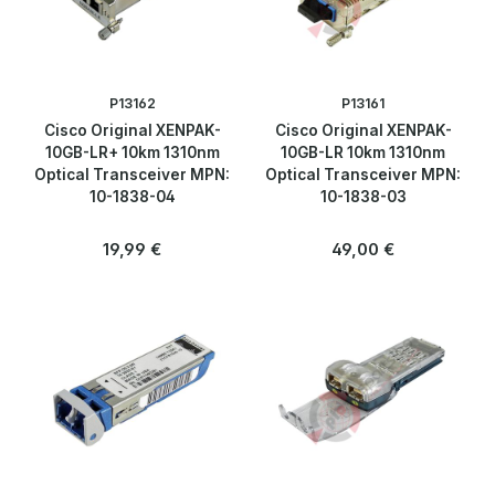
Web Security
WLAN Controller
P13162
P13161
Cisco Original XENPAK-
Cisco Original XENPAK-
Zubehör
10GB-LR+ 10km 1310nm
10GB-LR 10km 1310nm
Optical Transceiver MPN:
Optical Transceiver MPN:
10-1838-04
10-1838-03
Peripherie & Zubehör
Regulärer Preis:
Regulärer Preis:
19,99 €
49,00 €
Server
Software
Speicherlösungen & SSDs
Telekommunikation
Blog