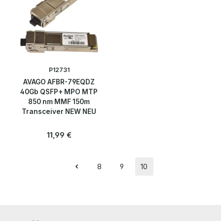
P12731
AVAGO AFBR-79EQDZ
40Gb QSFP+ MPO MTP
850 nm MMF 150m
Transceiver NEW NEU
Regulärer Preis:
11,99 €
8
9
10
Seite
Seite
Seite