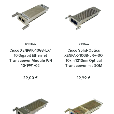
Acces Points
Firewalls
Netzwerkkabel & Adapter
Netzwerkkarten
P13166
P13164
Cisco XENPAK-10GB-LX4
Cisco Solid-Optics
Patchpanels
10 Gigabit Ethernet
XENPAK-10GB-LR+-SO
Transceiver Module P/N
10km 1310nm Optical
10-1991-02
Transceiver mit DOM
Proxy / Gateway / Modem
Regulärer Preis:
Regulärer Preis:
29,00 €
19,99 €
Router
SFP / GBIC
Switches