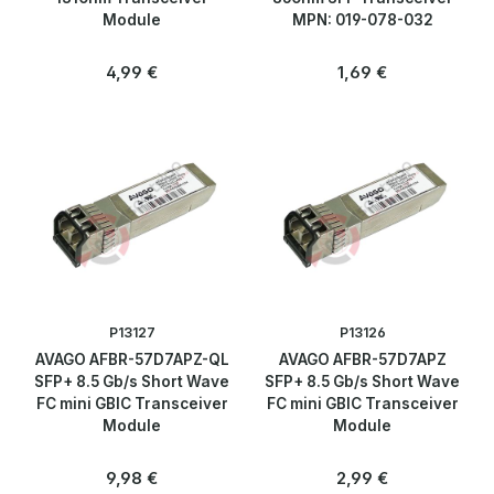
Module
MPN: 019-078-032
Regulärer Preis:
Regulärer Preis:
4,99 €
1,69 €
P13127
P13126
AVAGO AFBR-57D7APZ-QL
AVAGO AFBR-57D7APZ
SFP+ 8.5 Gb/s Short Wave
SFP+ 8.5 Gb/s Short Wave
FC mini GBIC Transceiver
FC mini GBIC Transceiver
Module
Module
Regulärer Preis:
Regulärer Preis:
9,98 €
2,99 €