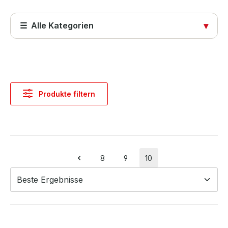
☰ Alle Kategorien
▾
Startseite
Produkte
Produkte filtern
Abdeckungen
Computer & Systeme
Kabel & Adapter
8
9
10
Seite
Seite
Seite
Komponenten & Ersatzteile
Netzwerktechnik