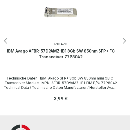
P13473
IBM Avago AFBR-57D9AMZ-IB1 8Gb SW 850nm SFP+ FC
Transceiver 77P8042
Technische Daten IBM Avago SFP+ 8Gb SW 850nm mini GBIC-
Transceiver Module MPN: AFBR-57D9AMZ-IB1 IBM P/N: 77P8042
Technical Data / Technische Daten Manufacturer / Hersteller Avago
/ IBM Type / Gerätetyp Mini-GBIC-Transceiver Module SFP+
Formfaktor Plug-in-Modul Mini-GBIC Interfaces / Schnittstellen 8Gb
Regulärer Preis:
3,99 €
SW FC- Multi-Mode x 2 Data Transfer Rate /
Datenübertragungsrate 8 Gbps Distance / Reichweite 300 m on
50/125µm MMF Wavelength / Wellenlänge 850 nm
LieferumfangDelivery / Lieferumfang 1 x IBM 77P8042 8Gb SFP+
Transceiver More information and details can be found on the
pages of the manufacturer. Weitere Informationen und Details
finden Sie auf den Seiten des Herstellers. All parts are used but