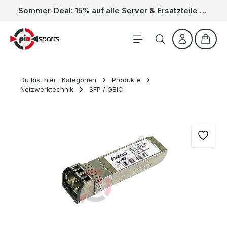
Sommer-Deal: 15% auf alle Server & Ersatzteile – Kein Code nötig, der Rabatt wird automatisch im Warenkorb abgezogen. Gültig vom 01.06. bis 31.08.
Zum Hauptinhalt springen
Waren
Du bist hier:
Kategorien
Produkte
Netzwerktechnik
SFP / GBIC
Bildergalerie überspringen