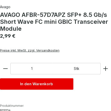
Avago
AVAGO AFBR-57D7APZ SFP+ 8.5 Gb/s
Short Wave FC mini GBIC Transceiver
Module
Regulärer Preis:
2,99 €
Preise inkl. MwSt. zzgl. Versandkosten
Anzahl
Stk
In den Warenkorb
Produktnummer:
P13126