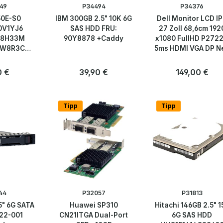
49
P34494
P34376
50E-S0
IBM 300GB 2.5" 10K 6G
Dell Monitor LCD I
0V1YJ6
SAS HDD FRU:
27 Zoll 68,6cm 192
08H33M
90Y8878 +Caddy
x1080 FullHD P272
0W8R3C
5ms HDMI VGA DP N
U for
Edge
rer Preis:
0 €
Regulärer Preis:
39,90 €
Regulärer Preis:
149,00 €
Anzahl
Anzahl
Stk
Stk
Tipp
Tipp
44
P32057
P31813
5" 6G SATA
Huawei SP310
Hitachi 146GB 2.5" 1
22-001
CN21ITGA Dual-Port
6G SAS HDD