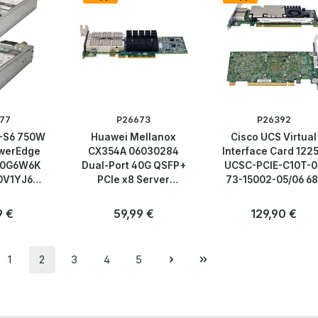
77
P26673
P26392
-S6 750W
Huawei Mellanox
Cisco UCS Virtual
owerEdge
CX354A 06030284
Interface Card 122
 0G6W6K
Dual-Port 40G QSFP+
UCSC-PCIE-C10T-0
0V1YJ6
PCIe x8 Server
73-15002-05/06 68
8KD
Adapter LP
4761-05/06 10G Dua
Port
rer Preis:
9 €
Regulärer Preis:
59,99 €
Regulärer Preis:
129,90 €
Anzahl
Anzahl
Stk
Stk
1
2
3
4
5
Seite
Seite
Seite
Seite
Seite