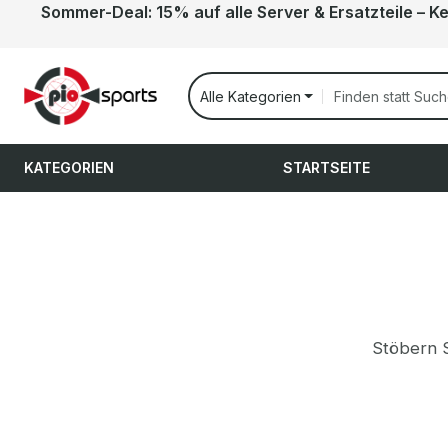
Sommer-Deal: 15% auf alle Server & Ersatzteile – K
 Hauptinhalt springen
Zur Suche springen
Zur Hauptnavigation springen
Alle Kategorien
KATEGORIEN
STARTSEITE
Stöbern S