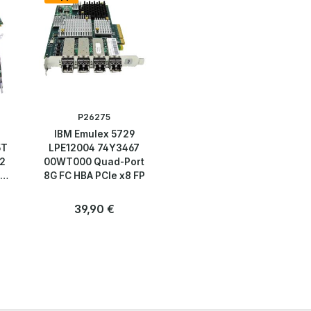
P26275
IBM Emulex 5729
5T
LPE12004 74Y3467
2
00WT000 Quad-Port
-
8G FC HBA PCIe x8 FP
l-
Regulärer Preis:
39,90 €
Anzahl
Stk