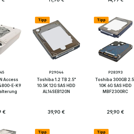
Anzahl
Anzahl
Stk
Stk
Tipp
Tipp
45
P29044
P28393
N Access
Toshiba 1.2 TB 2.5"
Toshiba 300GB 2.5
P4800-E-K9
10.5K 12G SAS HDD
10K 6G SAS HDD
alterung
AL14SEB120N
MBF2300RC
rer Preis:
9 €
Regulärer Preis:
39,90 €
Regulärer Preis
29,90 €
Anzahl
Anzahl
Stk
Stk
Tipp
Tipp