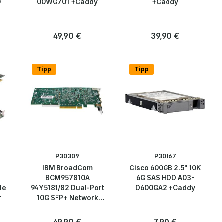
0
00WG701 +Caddy
+Caddy
:
Regulärer Preis:
49,90 €
Regulärer Preis:
39,90 €
Anzahl
Anzahl
Stk
Stk
Tipp
Tipp
P30309
P30167
IBM BroadCom
Cisco 600GB 2.5" 10K
A
BCM957810A
6G SAS HDD A03-
Ie
94Y5181/82 Dual-Port
D600GA2 +Caddy
r
10G SFP+ Network
Adapter LP
:
Regulärer Preis:
49,90 €
Regulärer Preis:
7,90 €