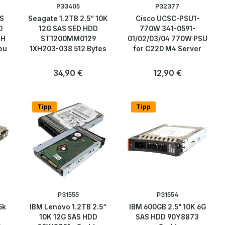
P33405
P32377
PS
Seagate 1.2TB 2.5“ 10K
Cisco UCSC-PSU1-
0
12G SAS SED HDD
770W 341-0591-
2H
ST1200MM0129
01/02/03/04 770W PSU
eu
1XH203-038 512 Bytes
for C220 M4 Server
Regulärer Preis:
34,90 €
Regulärer Preis:
12,90 €
Anzahl
Anzahl
Stk
Stk
Tipp
Tipp
P31555
P31554
5k
IBM Lenovo 1.2TB 2.5“
IBM 600GB 2.5" 10K 6G
10K 12G SAS HDD
SAS HDD 90Y8873