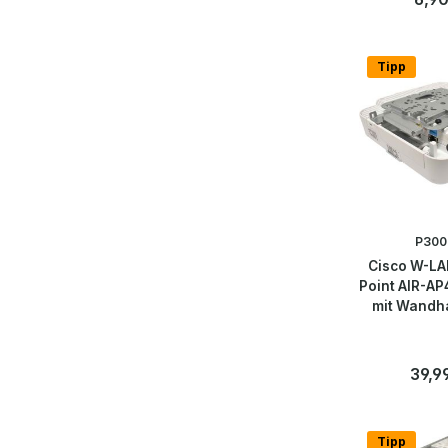
Anzahl
Stk
Tipp
P300
Cisco W-LA
Point AIR-A
mit Wandh
Regulä
39,9
Anzahl
Stk
Tipp