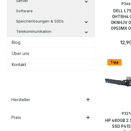
Server
P346
Software
DELL L7
0HTRH4 
Speicherlösungen & SSDs
0KNHJV 
0953MX 
Telekommunikation
750W PS
Power
Regulä
12,9
Blog
Anzahl
Über uns
Stk
Tipp
Kontakt
Hersteller
P321
Preis
HP 480GB 2.
SSD P415