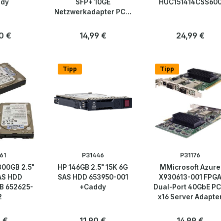
dy
SFP+ 10GE
HUC151414CSS60
Netzwerkadapter PCIe
x8 LP
er Preis:
0 €
Regulärer Preis:
14,99 €
Regulärer Preis
24,99 €
Anzahl
Anzahl
Stk
Stk
Tipp
Tipp
61
P31446
P31176
300GB 2.5"
HP 146GB 2.5" 15K 6G
MMicrosoft Azure
AS HDD
SAS HDD 653950-001
X930613-001 FPG
 652625-
+Caddy
Dual-Port 40GbE PC
2
x16 Server Adapte
rer Preis:
 €
Regulärer Preis:
11,90 €
Regulärer Preis
14,99 €