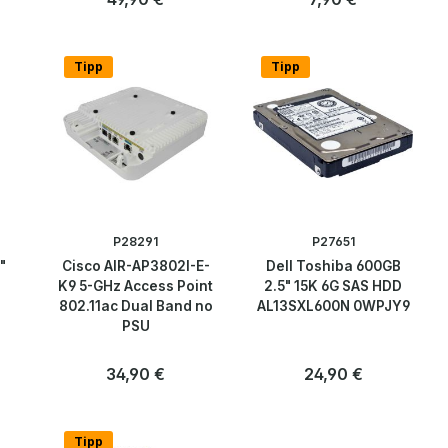
Anzahl
Anzahl
Stk
Stk
Tipp
Tipp
P28291
P27651
"
Cisco AIR-AP3802I-E-
Dell Toshiba 600GB
K9 5-GHz Access Point
2.5" 15K 6G SAS HDD
802.11ac Dual Band no
AL13SXL600N 0WPJY9
PSU
:
Regulärer Preis:
34,90 €
Regulärer Preis:
24,90 €
Anzahl
Anzahl
Stk
Stk
Tipp