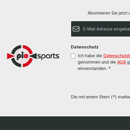
Rahmen Drivers and other software are not
other software are no
included. / Treiber und Software sind nicht im
Software sind ni
Abonnieren Sie jetzt
Lieferumfang enthalten. The hardware has been
The hardware ha
overhauled and tested by us. Die Hardware
by us. Die Hardware wurde von uns überholt und
wurde von uns überholt und getestet. More
E-Mail-Adresse*
getestet. More information and details can be
information and details can be found on the
found on the
pages of the manufacturer. Weitere
Weitere Informa
Informationen und Details finden Sie auf den
auf den Seiten des H
Seiten des Herstellers. All parts are used but
used but 100% OK!!! Alle Teile sin
100% OK!!! Alle Teile sind gebraucht aber 100 %
Datenschutz
aber 
in Ordnung!!!
Ich habe die
Datenschutz
genommen und die
AGB
g
einverstanden.
*
Die mit einem Stern (*) markie