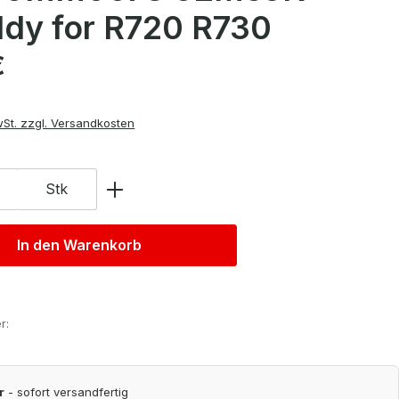
dy for R720 R730
is:
€
wSt. zzgl. Versandkosten
Stk
In den Warenkorb
r:
r
- sofort versandfertig