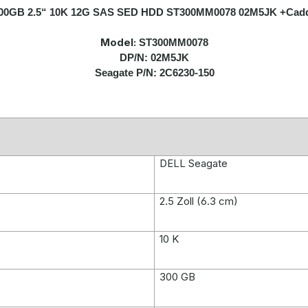
300GB 2.5“ 10K 12G SAS SED HDD ST300MM0078 02M5JK +Cadd
Model:
ST300MM0078
DP/N: 02M5JK
Seagate P/N: 2C6230-150
DELL Seagate
2.5 Zoll (6.3 cm)
10 K
300 GB