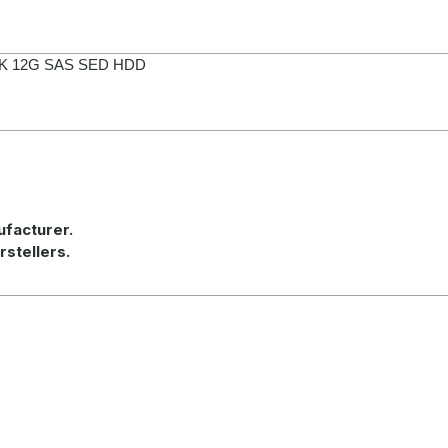
10K 12G SAS SED HDD
ufacturer
.
rstellers.