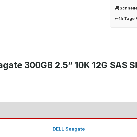
🚚
Schnell
↩
14 Tage
eagate 300GB 2.5“ 10K 12G SA
DELL Seagate