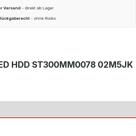
er Versand
- direkt ab Lager
 Rückgaberecht
- ohne Risiko
S SED HDD ST300MM0078 02M5JK