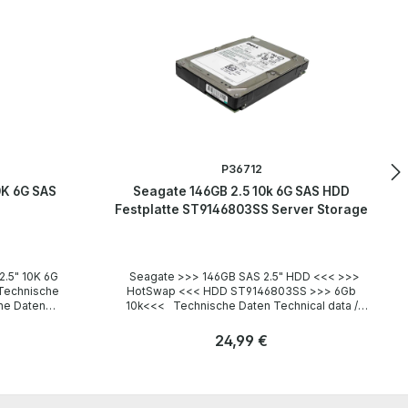
P36712
0K 6G SAS
Seagate 146GB 2.5 10k 6G SAS HDD
Festplatte ST9146803SS Server Storage
Seagate >>> 146GB SAS 2.5" HDD <<< >>>
HotSwap <<< HDD ST9146803SS >>> 6Gb
10k<<< Technische Daten Technical data /
Technische Daten Manufacturer / Hersteller
 RPM
Seagate Model HDD ST9146803SS
Regulärer Preis:
24,99 €
Corresponding P/N / Korrespondierende P/N
HDD 9FJ066-006 Form factor / Formfaktor 2.5
Anzahl
Zoll (6,3 cm) Capacity / Kapazität 146GB
Stk
 The
Interface / Schnittstelle SAS Trim yes / ja
 tested by
LieferumfangScope of delivery / Lieferumfang 1