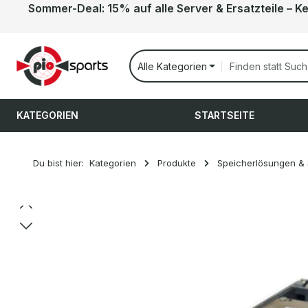
Sommer-Deal: 15% auf alle Server & Ersatzteile – K
 Hauptinhalt springen
Zur Suche springen
Zur Hauptnavigation springen
Alle Kategorien
KATEGORIEN
STARTSEITE
Du bist hier:
Kategorien
Produkte
Speicherlösungen &
Bildergalerie überspringen