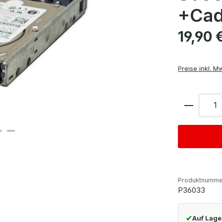
+Cad
Regulärer Pre
19,90 
Preise inkl. M
Anzahl
Produktnumme
P36033
✔
Auf Lage