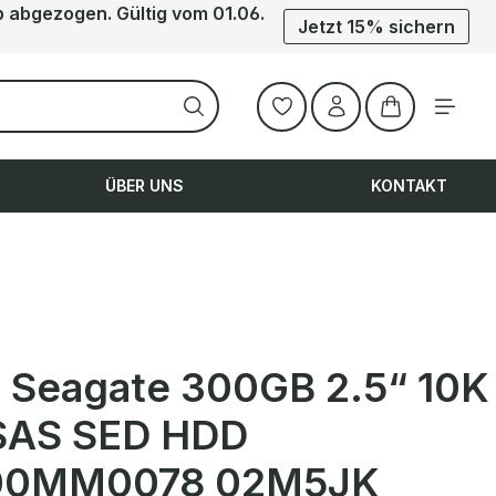
b abgezogen. Gültig vom 01.06.
Jetzt 15% sichern
Warenkorb ent
ÜBER UNS
KONTAKT
 Seagate 300GB 2.5“ 10K
SAS SED HDD
00MM0078 02M5JK