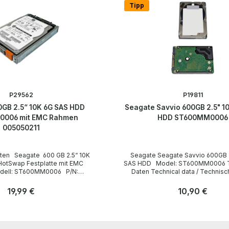
Tipp
P29562
P19811
GB 2.5“ 10K 6G SAS HDD
Seagate Savvio 600GB 2.5" 1
006 mit EMC Rahmen
HDD ST600MM0006
005050211
Seagate Seagate Savvio 600GB 2.5" 10K 6G
otSwap Festplatte mit EMC
SAS HDD Model: ST600MM0006 Technische
Daten Technical data / Technische Daten
Manufacturer / Hersteller Seagate
te Form factor /
LieferumfangForm factor / Formfaktor 2.5"
Regulärer Preis:
19,99 €
Regulärer Preis:
10,90 €
d /
/ Drehzahl 10 K Capacity / Kapazität 600 GB
Capacity /
Interfaces / Schnittstellen SAS-2 6 Gbps
Anzahl
Delivery Content / Lieferumfang 1 x Seagate
Stk
Stk
elivery / Lieferumfang 1 x
Savvio 600GB 2.5" 10K 6G SAS HDD
Festplatte Drivers and
hardware has been overhauled and