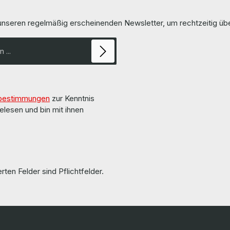
t included. / Treiber und
us. Die Hardware wurde von uns überholt und
cht im Lieferumfang enthalten.
getestet. More information and details can be
 unseren regelmäßig erscheinenden Newsletter, um rechtzeitig ü
s been overhauled and tested
found on the pages of the manuf
Weitere Informationen und Details
 pages of the manufacturer.
tionen und Details finden Sie
erstellers. All parts are
d gebraucht
100 % in Ordnung!!!
bestimmungen
zur Kenntnis
elesen und bin mit ihnen
rten Felder sind Pflichtfelder.