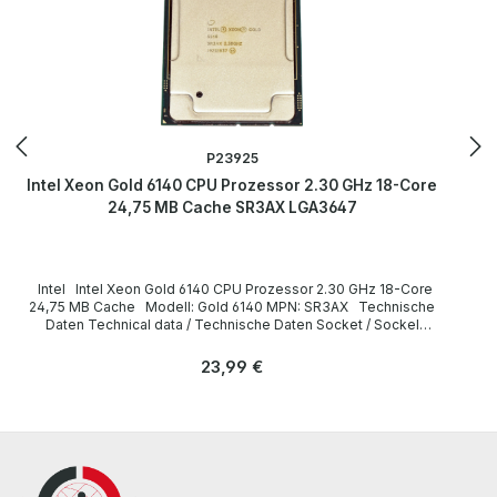
P23925
Intel Xeon Gold 6140 CPU Prozessor 2.30 GHz 18-Core
24,75 MB Cache SR3AX LGA3647
Intel Intel Xeon Gold 6140 CPU Prozessor 2.30 GHz 18-Core
24,75 MB Cache Modell: Gold 6140 MPN: SR3AX Technische
Daten Technical data / Technische Daten Socket / Sockel
FCLGA3647 Cores / Kerne 18 Threads 36 Clock speed /
Taktfrequenz 2.30GHz (Turbo: 3.70GHz) Cache 24,75 MB
Regulärer Preis:
23,99 €
Instruction set / Befehlssatz 64-bit Memory Types / Speichertypen
DDR4-2666 Max. Memory Size / Max. Speichergröße 768 GB
LieferumfangDelivery / Lieferumfang 1 x Intel Xeon Gold 6140 CPU
(without heatsink and fan) / ohne Kühlkörper und Lüfter) All parts
are used but 100% working. Alle Teile sind gebraucht aber 100 % in
Ordnung. More information and details can be found on the pages
of the manufacturer. Weitere Informationen und Details finden Sie