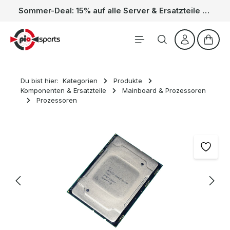
Sommer-Deal: 15% auf alle Server & Ersatzteile – Kein Code nötig, der Rabatt wird automatisch im Warenkorb abgezogen. Gültig vom 01.06. bis 31.08.
Zum Hauptinhalt springen
Waren
Du bist hier:
Kategorien
Produkte
Komponenten & Ersatzteile
Mainboard & Prozessoren
Prozessoren
Bildergalerie überspringen