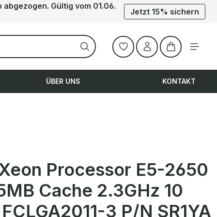
b abgezogen. Gültig vom 01.06.
Jetzt 15% sichern
Warenkorb ent
ÜBER UNS
KONTAKT
l Xeon Processor E5-2650
5MB Cache 2.3GHz 10
 FCLGA2011-3 P/N SR1YA