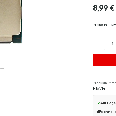
Regulärer Pre
8,99 €
Preise inkl. M
Anzahl
Produktnumme
P16514
✔
Auf Lage
🚚
Schnell