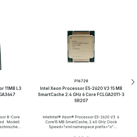
P16728
or 11MB L3
Intel Xeon Processor E5-2620 V3 15 MB
LGA3647
SmartCache 2.4 GHz 6 Core FCLGA2011-3
SR207
IntelIntel® Xeon® Processor E5-2620 V3 6
ll:
Core15 MB SmartCache, 2.40 GHz Clock
Speed<?xml:namespace prefix="o"
ns="urn:schemas-microsoft-com:office:office"
/> Modell: Xeon E5-2620 V3MPN: SR207