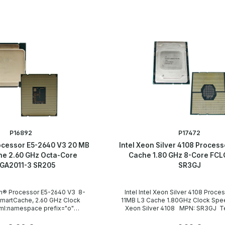
P16892
P17472
rocessor E5-2640 V3 20 MB
Intel Xeon Silver 4108 Process
e 2.60 GHz Octa-Core
Cache 1.80 GHz 8-Core FC
GA2011-3 SR205
SR3GJ
eon® Processor E5-2640 V3 8-
Intel Intel Xeon Silver 4108 Processor 8-Core
martCache, 2.60 GHz Clock
11MB L3 Cache 1.80GHz Clock Speed Mode
l:namespace prefix="o"
Xeon Silver 4108 MPN: SR3GJ Technische
-microsoft-com:office:office"
Daten Technical data / Technische Daten
Xeon E5-2640 V3MPN: SR205
Socket / Sockel FCLGA3647 Cores / Kerne 8