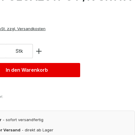
is:
wSt. zzgl. Versandkosten
Stk
In den Warenkorb
r:
r
- sofort versandfertig
er Versand
- direkt ab Lager