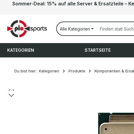
Sommer-Deal: 15% auf alle Server & Ersatzteile – K
 Hauptinhalt springen
Zur Suche springen
Zur Hauptnavigation springen
Alle Kategorien
KATEGORIEN
STARTSEITE
Du bist hier:
Kategorien
Produkte
Komponenten & Ersat
Bildergalerie überspringen