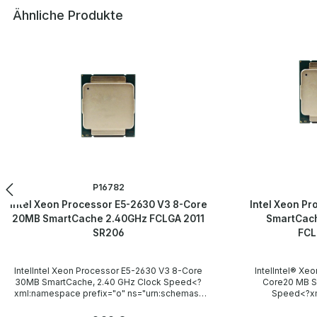
Ähnliche Produkte
Produktgalerie überspringen
P16782
Intel Xeon Processor E5-2630 V3 8-Core
Intel Xeon P
20MB SmartCache 2.40GHz FCLGA 2011
SmartCach
SR206
FCL
IntelIntel Xeon Processor E5-2630 V3 8-Core
IntelIntel® X
30MB SmartCache, 2.40 GHz Clock Speed<?
Core20 MB S
xml:namespace prefix="o" ns="urn:schemas-
Speed<?xm
microsoft-com:office:office" /> MPN: SR206
ns="urn:schemas
Technische Daten Technical data / Technische
/> Modell: 