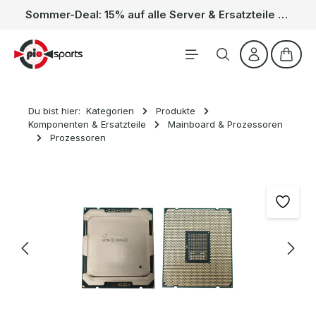
Sommer-Deal: 15% auf alle Server & Ersatzteile – Kein Code nötig, der Rabatt wird automatisch im Warenkorb abgezogen. Gültig vom 01.06. bis 31.08.
Zum Hauptinhalt springen
Waren
Du bist hier:
Kategorien
Produkte
Komponenten & Ersatzteile
Mainboard & Prozessoren
Prozessoren
Bildergalerie überspringen