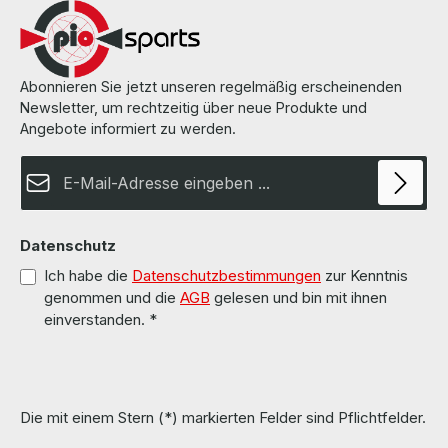
can be found on the pages of the manufacturer.Weitere
Informationen und Details finden Sie auf den Seiten des
Herstellers.All parts are used but 100% OK!!!Alle Teile sind
gebraucht aber 100 % in Ordnung!!!
Abonnieren Sie jetzt unseren regelmäßig erscheinenden
Newsletter, um rechtzeitig über neue Produkte und
Angebote informiert zu werden.
E-Mail-Adresse*
Datenschutz
Ich habe die
Datenschutzbestimmungen
zur Kenntnis
genommen und die
AGB
gelesen und bin mit ihnen
einverstanden.
*
Die mit einem Stern (*) markierten Felder sind Pflichtfelder.