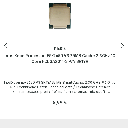
P16514
Intel Xeon Processor E5-2650 V3 25MB Cache 2.3GHz 10
Core FCLGA2011-3 P/N SR1YA
IntelXeon E5-2650 V3 SR1YA25 MB SmartCache, 2,30 GHz, 9.6 GT/s
QPI Technische Daten Technical data / Technische Daten<?
xml:namespace prefix="o" ns="urn:schemas-microsoft-
com:office:office" /> Socket / Sockel FCLGA2011-3 Cores / Kerne
10 Threads 20 Clock speed / Taktfrequenz 2.30GHz (Turbo:
Regulärer Preis:
8,99 €
3.00GHz) L3 Cache 25 MB SmartCache Instruction set / Befehlssatz
64-bit LieferumfangDelivery / Lieferumfang 1x Intel Xeon E5-2650
V3 CPU(without heatsink and fan) /(ohne Kühlkörper und Lüfter)
The hardware has been overhauled and tested by us.Die Hardware
wurde von uns überholt und getestet.More information and details