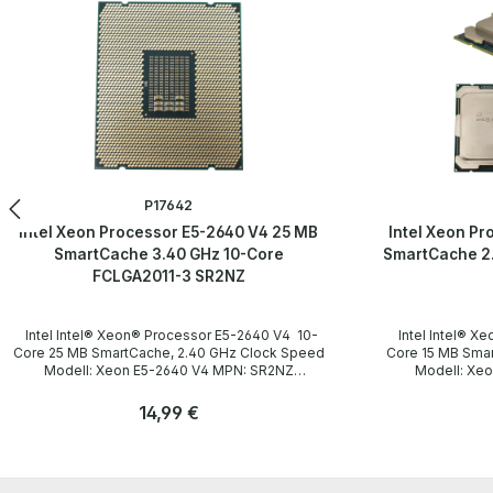
P17642
Intel Xeon Processor E5-2640 V4 25 MB
Intel Xeon P
SmartCache 3.40 GHz 10-Core
SmartCache 2.
FCLGA2011-3 SR2NZ
Intel Intel® Xeon® Processor E5-2640 V4 10-
Intel Intel® Xeon® Processor E5-2620 V4 8-
Core 25 MB SmartCache, 2.40 GHz Clock Speed
Core 15 MB SmartCache, 2.10 GHz Clock Speed
Modell: Xeon E5-2640 V4 MPN: SR2NZ
Modell: Xeon E5
Technische Daten Technical data / Technische
Technische Daten Technical data / Tech
Daten Socket / Sockel FCLGA2011-3 Cores /
Daten Socket / Sockel FCLGA2011-3 Cores /
Regulärer Preis:
14,99 €
Kerne 8 Threads 16 Clock speed / Taktfrequenz
Kerne 8 Threads 16 Clock speed / Taktfrequenz
2.40GHz (Turbo: 3.40GHz) SmartCache 15 MB
2.10GHz (Turbo: 3.00GHz)
Anzahl
Anzahl
Instruction set / Befehlssatz 64-bit Memory
Instruction set / Befe
Stk
Types / Speichertypen DDR4 1600/1866/2133
Types / Speichertypen DDR