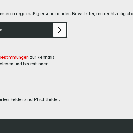
windigkeit 8 GT/s QPI
Max. Speichergröße 768 GB
ry / Lieferumfang 1 x Intel
LieferumfangDelivery / Lieferumfa
t heatsink and
Intel Xeon Gold 6140 CPU (without heatsink and
 unseren regelmäßig erscheinenden Newsletter, um rechtzeitig ü
hlkörper und Lüfter) More
fan) / ohne Kühlkörper und Lüfter) All parts are
d details can be found on the
used but 100% working. Alle Teile sind
manufacturer. Weitere
gebraucht aber 100 % in Ordnung. M
nd Details finden Sie auf den
information and details can be fo
rts are used but
pages of the manufacturer. Weitere
Informationen und Details finden 
in Ordnung!!!
Sei
bestimmungen
zur Kenntnis
elesen und bin mit ihnen
rten Felder sind Pflichtfelder.