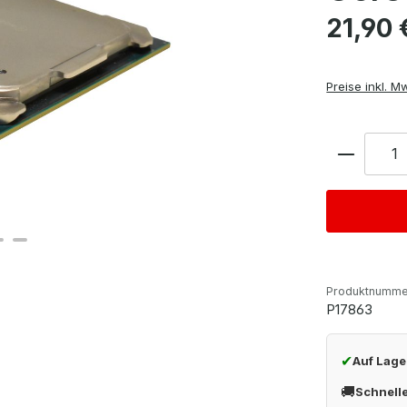
Regulärer Pre
21,90 
Preise inkl. M
Anzahl
Produktnumme
P17863
✔
Auf Lage
🚚
Schnell