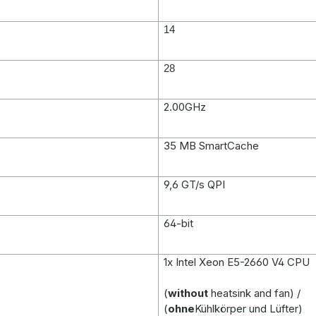
14
28
2.00GHz
35 MB SmartCache
9,6 GT/s QPI
64-bit
1x Intel Xeon E5-2660 V4 CPU
(
without
heatsink and fan) /
(
ohne
Kühlkörper und Lüfter)