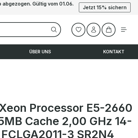
b abgezogen. Gültig vom 01.06.
Jetzt 15% sichern
Warenkorb ent
ÜBER UNS
KONTAKT
l Xeon Processor E5-2660
5MB Cache 2,00 GHz 14-
 FCLGA2011-3 SR2N4