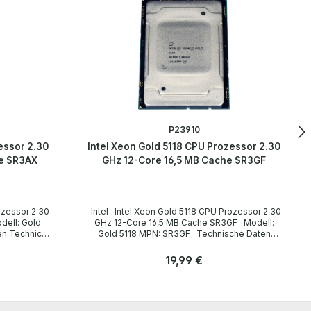
P23910
essor 2.30
Intel Xeon Gold 5118 CPU Prozessor 2.30
e SR3AX
GHz 12-Core 16,5 MB Cache SR3GF
Intel Intel Xeon Gold 5118 CPU Prozessor 2.30
GHz 12-Core 16,5 MB Cache SR3GF Modell:
Gold 5118 MPN: SR3GF Technische Daten
Technical data / Technische Daten Socket /
Sockel FCLGA3647 Cores / Kerne 12 Threads
Regulärer Preis:
19,99 €
24 Clock speed / Taktfrequenz 2.30 GHz
(Turbo: 3.20GHz) Cache 16,5 MB Instruction set /
Anzahl
Befehlssatz 64-bit Memory Types /
Stk
Speichertypen DDR4-2400 Max. Memory Size /