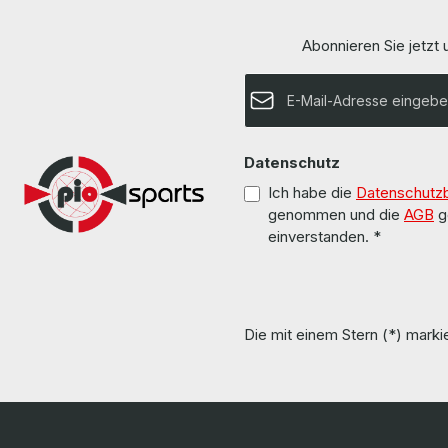
Bus speed / Busgeschwindigkeit 8 GT/s QPI
speed / Busgesch
LieferumfangDelivery / Lieferumfang 1 x Intel
LieferumfangDelive
Xeon E5-2640 V4 CPU (without heatsink and
Xeon E5-2620 V4 CPU (withou
Abonnieren Sie jetzt
fan) / ohne Kühlkörper und Lüfter) More
fan) / ohne Kü
information and details can be found on the
information an
pages of the manufacturer. Weitere
E-Mail-Adresse*
pages of the 
Informationen und Details finden Sie auf den
Informationen u
Seiten des Herstellers. All parts are used but
Seiten des Herstellers. All pa
100% OK!!! Alle Teile sind gebraucht aber 100 %
100% OK!!! Alle Teile sind gebraucht aber 100 %
in Ordnung!!!
Datenschutz
Ich habe die
Datenschutz
genommen und die
AGB
g
einverstanden.
*
Die mit einem Stern (*) markie