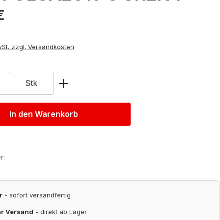
is:
€
wSt. zzgl. Versandkosten
Stk
In den Warenkorb
r:
r
- sofort versandfertig
er Versand
- direkt ab Lager