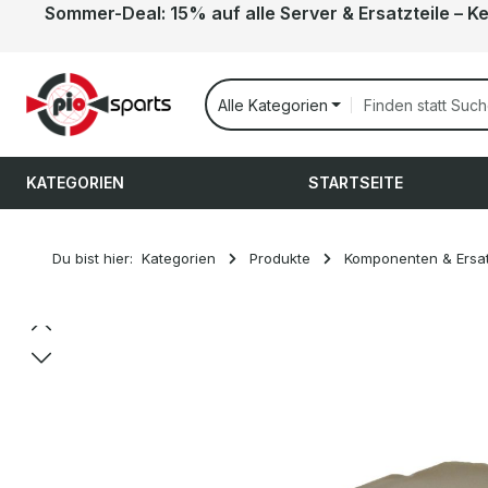
Sommer-Deal: 15% auf alle Server & Ersatzteile – K
 Hauptinhalt springen
Zur Suche springen
Zur Hauptnavigation springen
Alle Kategorien
KATEGORIEN
STARTSEITE
Du bist hier:
Kategorien
Produkte
Komponenten & Ersat
Bildergalerie überspringen