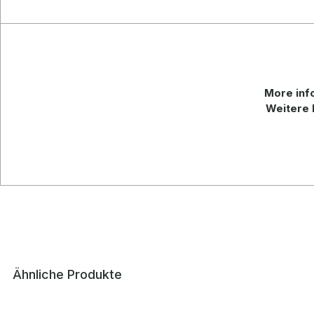
More info
Weitere 
Ähnliche Produkte
Produktgalerie überspringen