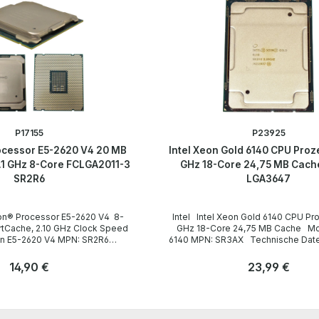
P17155
P23925
rocessor E5-2620 V4 20 MB
Intel Xeon Gold 6140 CPU Proz
1 GHz 8-Core FCLGA2011-3
GHz 18-Core 24,75 MB Cach
SR2R6
LGA3647
Intel Intel Xeon Gold 6140 CPU Prozessor 2.30
GHz 18-Core 24,75 MB Cache Modell: Gold
-2620 V4 MPN: SR2R6
6140 MPN: SR3AX Technische Daten Technical
nische
data / Technische Daten Socket / Sockel
FCLGA3647 Cores / Kerne 18 Threads 36 Clock
Regulärer Preis:
14,90 €
Regulärer Preis:
23,99 €
speed / Taktfrequenz 2.30GHz (Turbo:
 SmartCache 20 MB
3.70GHz) Cache 24,75 MB Instruction set /
Anzahl
hlssatz 64-bit Memory
Befehlssatz 64-bit Memory Types /
Stk
Stk
4 1600/1866 Bus
Speichertypen DDR4-2666 Max. Memory Size /