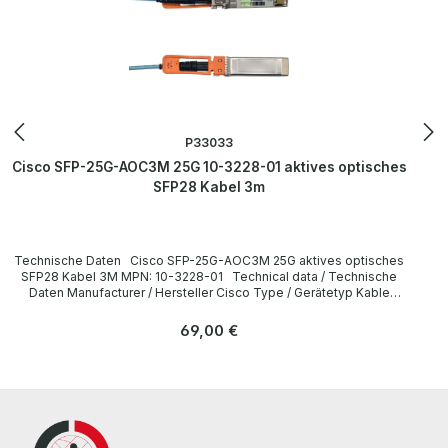
P33033
Cisco SFP-25G-AOC3M 25G 10-3228-01 aktives optisches
SFP28 Kabel 3m
Technische Daten Cisco SFP-25G-AOC3M 25G aktives optisches
SFP28 Kabel 3M MPN: 10-3228-01 Technical data / Technische
Daten Manufacturer / Hersteller Cisco Type / Gerätetyp Kable
Cable length / Kabellänge 3 m Interfaces / Schnittstellen SFP28
LieferumfangDelivery Contents / Lieferumfang 1 x Cisco SFP-25G-
Regulärer Preis:
69,00 €
AOC3M 25G 3m Kabel MPN: 10-3228-01 All parts are used but
100% working. Alle Teile sind gebraucht aber 100 % in Ordnung.
More information and details can be found on the pages of the
manufacturer. Weitere Informationen und Details finden Sie auf den
Seiten des Herstellers.