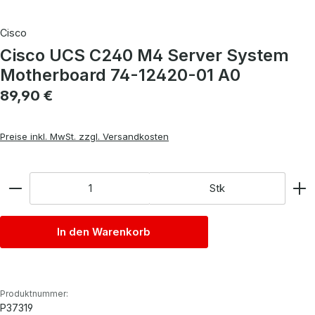
Cisco
Cisco UCS C240 M4 Server System
Motherboard 74-12420-01 A0
Regulärer Preis:
89,90 €
Preise inkl. MwSt. zzgl. Versandkosten
Anzahl
Stk
In den Warenkorb
Produktnummer:
P37319