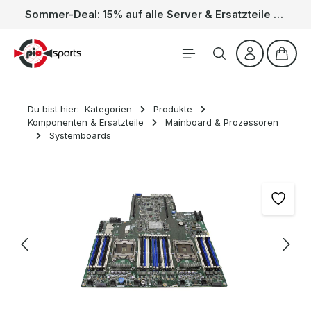
Sommer-Deal: 15% auf alle Server & Ersatzteile – Kein Code nötig, der Rabatt wird automatisch im Warenkorb abgezogen. Gültig vom 01.06. bis 31.08.
Zum Hauptinhalt springen
Waren
Du bist hier:
Kategorien
Produkte
Komponenten & Ersatzteile
Mainboard & Prozessoren
Systemboards
Bildergalerie überspringen