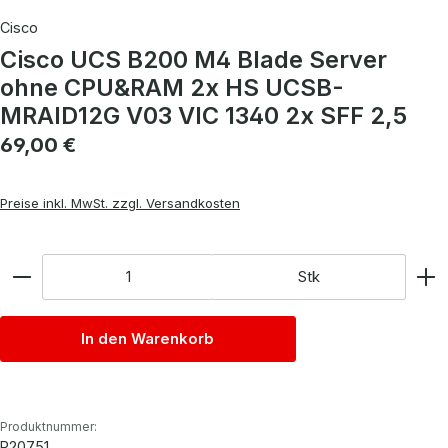
Cisco
Cisco UCS B200 M4 Blade Server
ohne CPU&RAM 2x HS UCSB-
MRAID12G V03 VIC 1340 2x SFF 2,5
Regulärer Preis:
69,00 €
Preise inkl. MwSt. zzgl. Versandkosten
Anzahl
Stk
In den Warenkorb
Produktnummer:
P20751