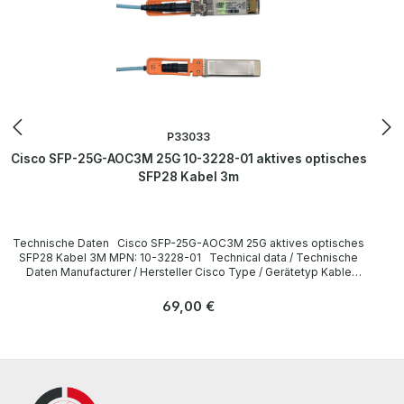
P33033
Cisco SFP-25G-AOC3M 25G 10-3228-01 aktives optisches
SFP28 Kabel 3m
Technische Daten Cisco SFP-25G-AOC3M 25G aktives optisches
SFP28 Kabel 3M MPN: 10-3228-01 Technical data / Technische
Daten Manufacturer / Hersteller Cisco Type / Gerätetyp Kable
Cable length / Kabellänge 3 m Interfaces / Schnittstellen SFP28
LieferumfangDelivery Contents / Lieferumfang 1 x Cisco SFP-25G-
Regulärer Preis:
69,00 €
AOC3M 25G 3m Kabel MPN: 10-3228-01 All parts are used but
100% working. Alle Teile sind gebraucht aber 100 % in Ordnung.
More information and details can be found on the pages of the
manufacturer. Weitere Informationen und Details finden Sie auf den
Seiten des Herstellers.