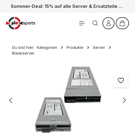
Sommer-Deal: 15% auf alle Server & Ersatzteile – Kein Code nötig, der Rabatt wird automatisch im Warenkorb abgezogen. Gültig vom 01.06. bis 31.08.
Zum Hauptinhalt springen
Waren
Du bist hier:
Kategorien
Produkte
Server
Bladeserver
Bildergalerie überspringen