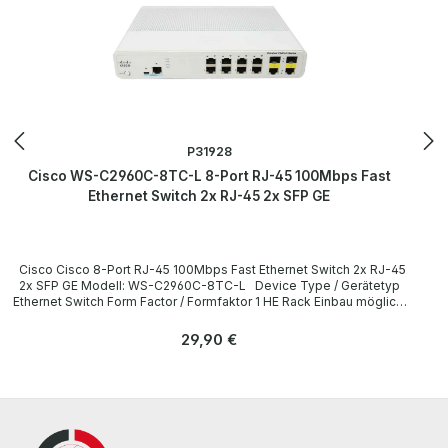
P31928
Cisco WS-C2960C-8TC-L 8-Port RJ-45 100Mbps Fast
Ethernet Switch 2x RJ-45 2x SFP GE
Cisco Cisco 8-Port RJ-45 100Mbps Fast Ethernet Switch 2x RJ-45
2x SFP GE Modell: WS-C2960C-8TC-L Device Type / Gerätetyp
Ethernet Switch Form Factor / Formfaktor 1 HE Rack Einbau möglich,
ohne Montagewinkel / 1U Rack mountable, without Mounting
Brackets Interfaces / Schnittstellen 8 x RJ-45 Ethernet 10/100
Regulärer Preis:
29,90 €
Base-T 2 x RJ-45 Ethernet 10/100/1000 Base-T 1 x 1G SFP / Base-T
1 x RJ-45 RS-232 Console 1 x Mini USB Console
LieferumfangDelivery Contents / Lieferumfang 1 x Cisco WS-
C2960C-8TC-L 8-Port RJ-45 100Mbps Fast Ethernet Switch 1 x
Power Cord / Netzkabel All devices have been tested and reset to
the factory settings with the corresponding logins of manuals.
Alle Geräte wurden von uns überholt, getestet und auf