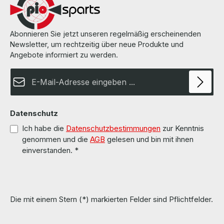
Werkeinstellung zurückgesetzt mit den entsprechenden Logins
der Handbücher. More information and details can be found on the
pages of the manufacturer. Weitere Informationen und Details
finden Sie auf den Seiten des Herstellers.
Abonnieren Sie jetzt unseren regelmäßig erscheinenden
Newsletter, um rechtzeitig über neue Produkte und
Angebote informiert zu werden.
E-Mail-Adresse*
Datenschutz
Ich habe die
Datenschutzbestimmungen
zur Kenntnis
genommen und die
AGB
gelesen und bin mit ihnen
einverstanden.
*
Die mit einem Stern (*) markierten Felder sind Pflichtfelder.