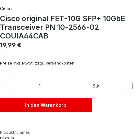
Cisco
Cisco original FET-10G SFP+ 10GbE
Transceiver PN 10-2566-02
COUIA44CAB
Regulärer Preis:
19,99 €
Preise inkl. MwSt. zzgl. Versandkosten
Anzahl
Stk
In den Warenkorb
Produktnummer:
P13392