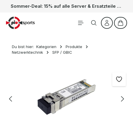
Sommer-Deal: 15% auf alle Server & Ersatzteile – Kein Code nötig, der Rabatt wird automatisch im Warenkorb abgezogen. Gültig vom 01.06. bis 31.08.
Zum Hauptinhalt springen
Waren
Du bist hier:
Kategorien
Produkte
Netzwerktechnik
SFP / GBIC
Bildergalerie überspringen