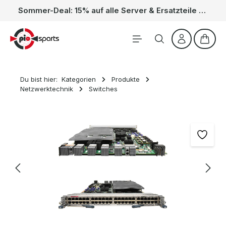
Sommer-Deal: 15% auf alle Server & Ersatzteile – Kein Code nötig, der Rabatt wird automatisch im Warenkorb abgezogen. Gültig vom 01.06. bis 31.08.
Zum Hauptinhalt springen
Waren
Du bist hier:
Kategorien
Produkte
Netzwerktechnik
Switches
Bildergalerie überspringen