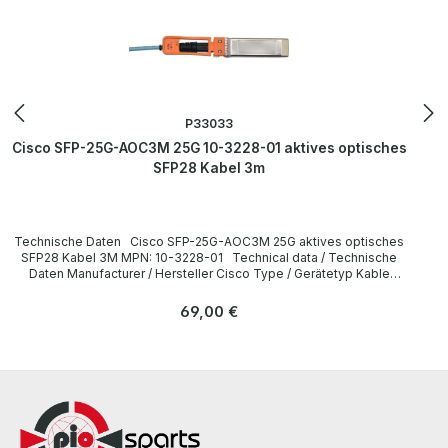
P33033
Cisco SFP-25G-AOC3M 25G 10-3228-01 aktives optisches
SFP28 Kabel 3m
Technische Daten Cisco SFP-25G-AOC3M 25G aktives optisches
SFP28 Kabel 3M MPN: 10-3228-01 Technical data / Technische
Daten Manufacturer / Hersteller Cisco Type / Gerätetyp Kable
Cable length / Kabellänge 3 m Interfaces / Schnittstellen SFP28
LieferumfangDelivery Contents / Lieferumfang 1 x Cisco SFP-25G-
Regulärer Preis:
69,00 €
AOC3M 25G 3m Kabel MPN: 10-3228-01 All parts are used but
100% working. Alle Teile sind gebraucht aber 100 % in Ordnung.
More information and details can be found on the pages of the
manufacturer. Weitere Informationen und Details finden Sie auf den
Seiten des Herstellers.