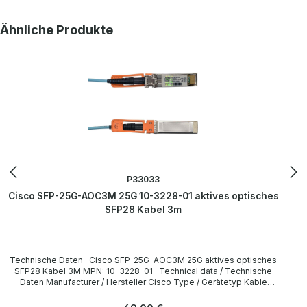
More information and details can be found on the pages of the
manufacturer. Weitere Informationen und Details finden Sie auf den
Produktgalerie überspringen
Ähnliche Produkte
Seiten des Herstellers.
P33033
Cisco SFP-25G-AOC3M 25G 10-3228-01 aktives optisches
SFP28 Kabel 3m
Technische Daten Cisco SFP-25G-AOC3M 25G aktives optisches
SFP28 Kabel 3M MPN: 10-3228-01 Technical data / Technische
Daten Manufacturer / Hersteller Cisco Type / Gerätetyp Kable
Cable length / Kabellänge 3 m Interfaces / Schnittstellen SFP28
LieferumfangDelivery Contents / Lieferumfang 1 x Cisco SFP-25G-
Regulärer Preis: