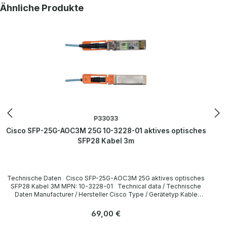
Produktgalerie überspringen
Ähnliche Produkte
P33033
Cisco SFP-25G-AOC3M 25G 10-3228-01 aktives optisches
SFP28 Kabel 3m
Technische Daten Cisco SFP-25G-AOC3M 25G aktives optisches
SFP28 Kabel 3M MPN: 10-3228-01 Technical data / Technische
Daten Manufacturer / Hersteller Cisco Type / Gerätetyp Kable
Cable length / Kabellänge 3 m Interfaces / Schnittstellen SFP28
LieferumfangDelivery Contents / Lieferumfang 1 x Cisco SFP-25G-
Regulärer Preis:
69,00 €
AOC3M 25G 3m Kabel MPN: 10-3228-01 All parts are used but
100% working. Alle Teile sind gebraucht aber 100 % in Ordnung.