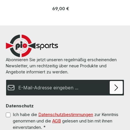
Cable length / Kabellänge 3 m Interfaces / Schnittstellen SFP28
LieferumfangDelivery Contents / Lieferumfang 1 x Cisco SFP-25G-
Regulärer Preis:
69,00 €
AOC3M 25G 3m Kabel MPN: 10-3228-01 All parts are used but
100% working. Alle Teile sind gebraucht aber 100 % in Ordnung.
More information and details can be found on the pages of the
manufacturer. Weitere Informationen und Details finden Sie auf den
Seiten des Herstellers.
Abonnieren Sie jetzt unseren regelmäßig erscheinenden
Newsletter, um rechtzeitig über neue Produkte und
Angebote informiert zu werden.
E-Mail-Adresse*
Datenschutz
Ich habe die
Datenschutzbestimmungen
zur Kenntnis
genommen und die
AGB
gelesen und bin mit ihnen
einverstanden.
*