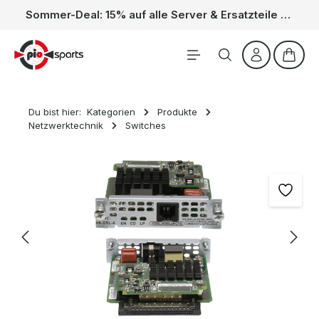
Sommer-Deal: 15% auf alle Server & Ersatzteile – Kein Code nötig, der Rabatt wird automatisch im Warenkorb abgezogen. Gültig vom 01.06. bis 31.08.
Zum Hauptinhalt springen
Waren
Du bist hier:
Kategorien
Produkte
Netzwerktechnik
Switches
Bildergalerie überspringen