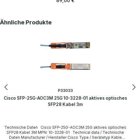
69,00 €
AOC3M 25G 3m Kabel MPN: 10-3228-01 All parts are used but
100% working. Alle Teile sind gebraucht aber 100 % in Ordnung.
More information and details can be found on the pages of the
manufacturer. Weitere Informationen und Details finden Sie auf den
Produktgalerie überspringen
Ähnliche Produkte
Seiten des Herstellers.
P33033
Cisco SFP-25G-AOC3M 25G 10-3228-01 aktives optisches
SFP28 Kabel 3m
Technische Daten Cisco SFP-25G-AOC3M 25G aktives optisches
SFP28 Kabel 3M MPN: 10-3228-01 Technical data / Technische
Daten Manufacturer / Hersteller Cisco Type / Gerätetyp Kable