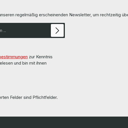
24 DIMM slots)
Alle Teile sind gebraucht aber 100 %
ry
More information and details can 
e
the pages of the manufacturer.
 unseren regelmäßig erscheinenden Newsletter, um rechtzeitig ü
Informationen und Details finden 
re
Seiten des Herstellers.
n The hardware has
ed and tested by us. Die
von uns überholt und getestet.
n used batteries! Keine
auf gebrauchte Akkus! More
d details can be found on the
bestimmungen
zur Kenntnis
manufacturer. Weitere
nd Details finden Sie auf den
elesen und bin mit ihnen
rts are used but
0 % in Ordnung!!!
rten Felder sind Pflichtfelder.