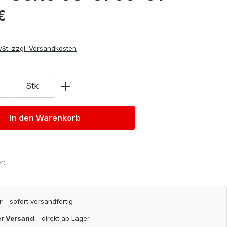
is:
€
wSt. zzgl. Versandkosten
Stk
In den Warenkorb
r:
r
- sofort versandfertig
er Versand
- direkt ab Lager