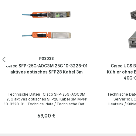
P33033
Cisco SFP-25G-AOC3M 25G 10-3228-01
Cisco UCS B
aktives optisches SFP28 Kabel 3m
Kühler ohne
40G-0
Technische Daten Cisco SFP-25G-AOC3M
Technische Daten Cisco UCS B200 M4
25G aktives optisches SFP28 Kabel 3M MPN:
Server 1x UCSB-MLOM-40G-03 V01 2x
10-3228-01 Technical data / Technische Daten
Heatsink / Kühler ohne Backplane Techn
Manufacturer / Hersteller Cisco Type /
Data / Technische Daten Type / 
Gerätetyp Kable Cable length / Kabellänge 3 m
Server Kühler / Heatsink 2x Hard drives /
Regulärer Preis:
69,00 €
Interfaces / Schnittstellen SFP28
Festplatten None / ohne Backplane CPUs /
LieferumfangDelivery Contents / Lieferumfang 1
Prozessoren none Number of CPU slots /
Anzahl
Anzahl
x Cisco SFP-25G-AOC3M 25G 3m Kabel MPN:
Anzahl der CPU-
Stk
10-3228-01 All parts are used but 100% working.
FCLGA2011-3) 