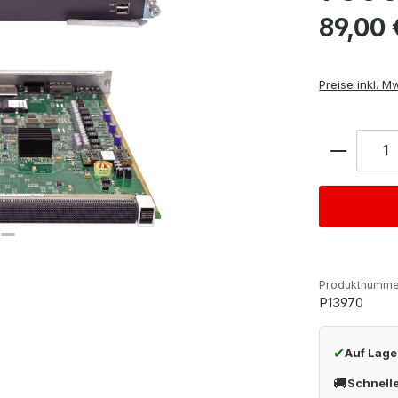
Regulärer Pre
89,00 
Preise inkl. M
Anzahl
Produktnumme
P13970
✔
Auf Lage
🚚
Schnell