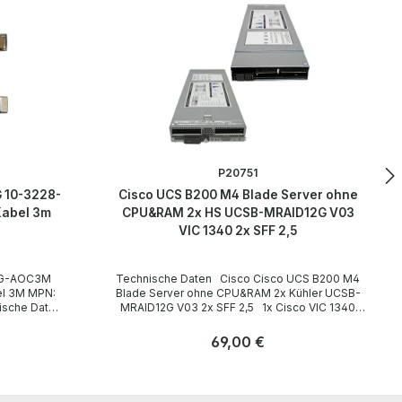
P20751
 10-3228-
Cisco UCS B200 M4 Blade Server ohne
Kabel 3m
CPU&RAM 2x HS UCSB-MRAID12G V03
VIC 1340 2x SFF 2,5
25G-AOC3M
Technische Daten Cisco Cisco UCS B200 M4
el 3M MPN:
Blade Server ohne CPU&RAM 2x Kühler UCSB-
ische Daten
MRAID12G V03 2x SFF 2,5 1x Cisco VIC 1340
 Type /
2/8-Port 40/10GbE mLOM UCS- UCSB-MLOM-
ellänge 3 m
40G-03 Technical Data / Technische Daten
Regulärer Preis:
69,00 €
SFP28
Type / Gerätetyp Blade Server Kühler / Heatsink
eferumfang 1
2x Hard drives / Festplatten none CPUs /
Anzahl
Kabel MPN:
Prozessoren none Number of CPU slots /
Stk
00% working.
Anzahl der CPU-Steckplätze 2 (socket