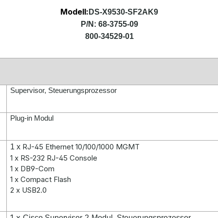
Modell:
DS-X9530-SF2AK9
P/N:
68-3755-09
800-34529-01
Supervisor, Steuerungsprozessor
Plug-in Modul
RJ-45 Ethernet 10/100/1000 MGMT
1 x
1 x RS-232 RJ-45 Console
1 x DB9-Com
1 x Compact Flash
2 x USB2.0
1 x
Cisco Supervisor-2-Modul, Steuerungsprozessor