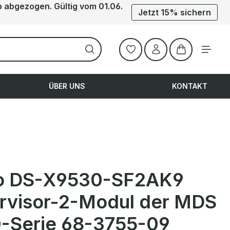
b abgezogen. Gültig vom 01.06.
Jetzt 15% sichern
Warenkorb ent
ÜBER UNS
KONTAKT
o DS-X9530-SF2AK9
rvisor-2-Modul der MDS
-Serie 68-3755-09