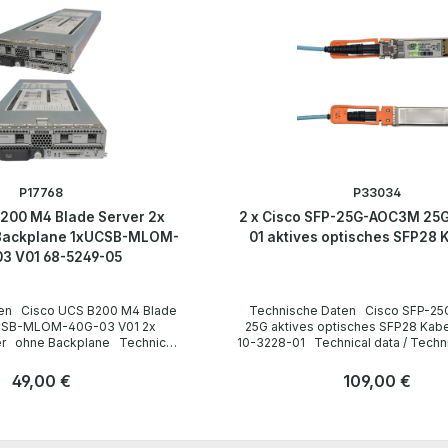
P17768
P33034
200 M4 Blade Server 2x
2 x Cisco SFP-25G-AOC3M 25G
 Backplane 1xUCSB-MLOM-
01 aktives optisches SFP28 
3 V01 68-5249-05
 Blade
Technische Daten Cisco SFP-
25G aktives optisches SFP28 Kab
ical
10-3228-01 Technical data / Techn
Gerätetyp Blade
Manufacturer / Hersteller Cisco
Gerätetyp Kable Cable length / Kab
Regulärer Preis:
49,00 €
Regulärer Preis:
109,00 €
Interfaces / Schnittstellen 
LieferumfangDelivery Contents / Li
Anzahl
Steckplätze 2 (socket
x Cisco SFP-25G-AOC3M 25G 3m 
Stk
Stk
Main Memory /
10-3228-01 All parts are used but 1