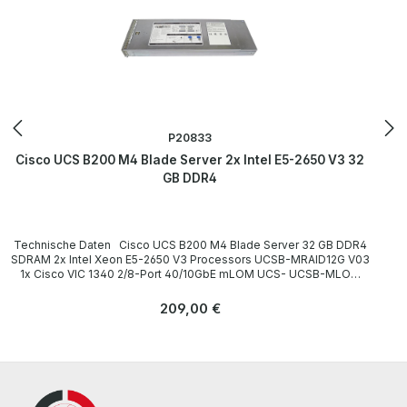
P20833
Cisco UCS B200 M4 Blade Server 2x Intel E5-2650 V3 32
GB DDR4
Technische Daten Cisco UCS B200 M4 Blade Server 32 GB DDR4
SDRAM 2x Intel Xeon E5-2650 V3 Processors UCSB-MRAID12G V03
1x Cisco VIC 1340 2/8-Port 40/10GbE mLOM UCS- UCSB-MLOM-
40G-03 Technical Data / Technische Daten Manufacturer /
Hersteller Cisco Systems Type / Gerätetyp Blade Server HDD Slots
Regulärer Preis:
209,00 €
/ Einbauplätze für Festplatten 2x 2,5" Hard drives / Festplatten none
CPUs / Prozessoren 2 x Intel Xeon E5-2650 V3 Number of CPU
slots / Anzahl der CPU-Steckplätze 2 x (socket FCLGA2011-3) Main
Memory / Hauptspeicherausbau 32 GB DDR4 RAM (max 24 RAM)
Weight / Gewicht ca. 6,5 Kg LieferumfangDelivery / Lieferumfang 1x
Cisco UCS B200 M4 Blade Server Drivers and other software are
not included. / Treiber und Software sind nicht im Lieferumfang