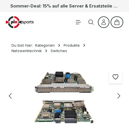
Sommer-Deal: 15% auf alle Server & Ersatzteile – Kein Code nötig, der Rabatt wird automatisch im Warenkorb abgezogen. Gültig vom 01.06. bis 31.08.
Zum Hauptinhalt springen
Waren
Du bist hier:
Kategorien
Produkte
Netzwerktechnik
Switches
Bildergalerie überspringen