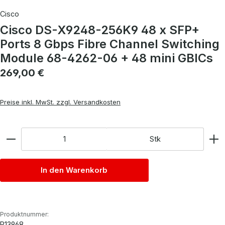
Cisco
Cisco DS-X9248-256K9 48 x SFP+
Ports 8 Gbps Fibre Channel Switching
Module 68-4262-06 + 48 mini GBICs
Regulärer Preis:
269,00 €
Preise inkl. MwSt. zzgl. Versandkosten
Anzahl
Stk
In den Warenkorb
Produktnummer:
P13968