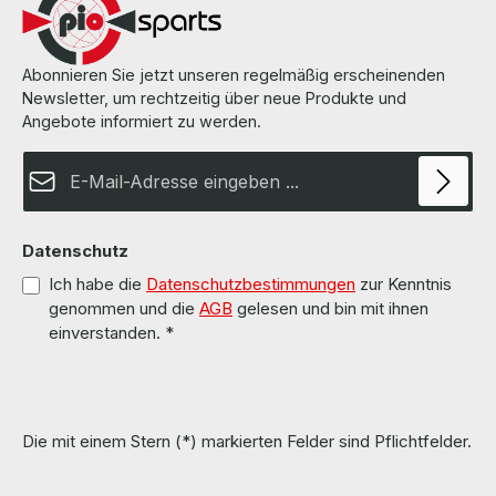
enthalten The hardware has been overhauled and tested by us. Die
Hardware wurde von uns überholt und getestet. More information
and details can be found on the pages of the manufacturer.
Weitere Informationen und Details finden Sie auf den Seiten des
Abonnieren Sie jetzt unseren regelmäßig erscheinenden
Herstellers. All parts are used but 100% working!!! Alle Teile sind
Newsletter, um rechtzeitig über neue Produkte und
gebraucht aber 100 % in Ordnung!!!
Angebote informiert zu werden.
E-Mail-Adresse*
Datenschutz
Ich habe die
Datenschutzbestimmungen
zur Kenntnis
genommen und die
AGB
gelesen und bin mit ihnen
einverstanden.
*
Die mit einem Stern (*) markierten Felder sind Pflichtfelder.