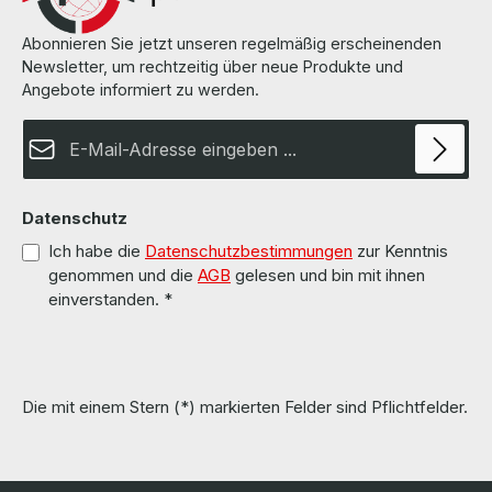
Hardware wurde von uns überholt und getestet. More information
and details can be found on the pages of the manufacturer.
Weitere Informationen und Details finden Sie auf den Seiten des
Abonnieren Sie jetzt unseren regelmäßig erscheinenden
Herstellers. All parts are used but 100% working!!! Alle Teile sind
Newsletter, um rechtzeitig über neue Produkte und
gebraucht aber 100 % in Ordnung!!!
Angebote informiert zu werden.
E-Mail-Adresse*
Datenschutz
Ich habe die
Datenschutzbestimmungen
zur Kenntnis
genommen und die
AGB
gelesen und bin mit ihnen
einverstanden.
*
Die mit einem Stern (*) markierten Felder sind Pflichtfelder.