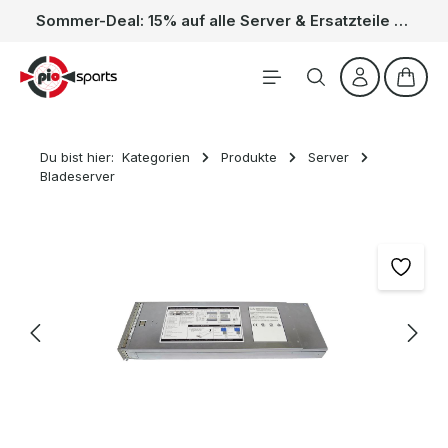
Sommer-Deal: 15% auf alle Server & Ersatzteile – Kein Code nötig, der Rabatt wird automatisch im Warenkorb abgezogen. Gültig vom 01.06. bis 31.08.
Zum Hauptinhalt springen
Waren
Du bist hier:
Kategorien
Produkte
Server
Bladeserver
Bildergalerie überspringen