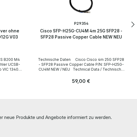
P29354
rver ohne
Cisco SFP-H25G-CU4M 4m 25G SFP28 -
D12G V03
SFP28 Passive Copper Cable NEW NEU
Technische Daten Cisco Cisco 4m 25G SFP28
hler UCSB-
- SFP28 Passive Copper Cable P/N: SFP-H25G-
CU4M NEW / NEU Technical Data / Technische
UCSB-MLOM-
Daten Manufacturer / Hersteller Cisco Length /
Länge 4 m Cable Color / Kabelfarbe black /
Regulärer Preis:
59,00 €
schwarz Cable Type / Kabeltyp 25G SFP28 -
SFP28 Passive Copper Cable
Anzahl
LieferumfangDelivery Contents / Lieferumfang 1
Stk
x Cisco 4m 25G Passive Copper Cable More
information and details can be found on the
pages of the manufacturer. Weitere
Informationen und Details finden Sie auf den
ber neue Produkte und Angebote informiert zu werden.
Seiten des Herstellers.
CS- UCSB-