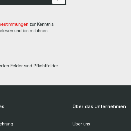
other software are not included. / Treiber und
Software sind nicht im Lieferumfan
The hardware has been overhauled
by us. Die Hardware wurde von uns überholt und
getestet. No warranty on used batteries! Keine
bestimmungen
zur Kenntnis
Gewährleistung auf gebrauchte Akkus
information and details can be fo
elesen und bin mit ihnen
pages of the manufacturer. Weitere
Informationen und Details finden 
Seiten des Herstellers. All parts are used but
100% working!!! Alle Teile sind gebraucht aber
100 % in Ordnung!!!
rten Felder sind Pflichtfelder.
es
Über das Unternehmen
lehrung
Über uns