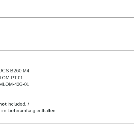
l UCS B260 M4
MLOM-PT-01
SB-MLOM-40G-01
not
included. /
t
im Lieferumfang enthalten