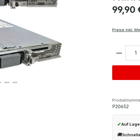
Regulärer Pre
99,90 
Preise inkl. M
Anzahl
Produktnumme
P20652
✔
Auf Lage
🚚
Schnell