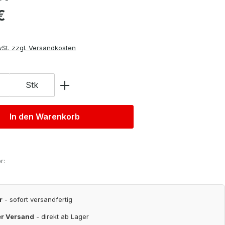
is:
€
wSt. zzgl. Versandkosten
Stk
In den Warenkorb
r:
r
- sofort versandfertig
er Versand
- direkt ab Lager