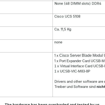
None (48 DIMM slots) DDR4
Cisco UCS 5108
Ca. 11,5 Kg
none
1 x
Cisco Server Blade Modu
1 x
Port Expander Card UCSB-
1 x
Virtual Interface Card UC
1 x UCSB-VIC-M83-8P
Drivers and other software are
Treiber und Software sind
nich
The hardware has been overhauled and tested by us.