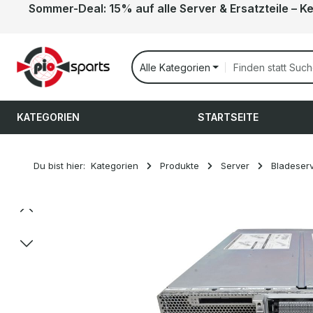
Sommer-Deal: 15% auf alle Server & Ersatzteile – K
 Hauptinhalt springen
Zur Suche springen
Zur Hauptnavigation springen
Alle Kategorien
KATEGORIEN
STARTSEITE
Du bist hier:
Kategorien
Produkte
Server
Bladeser
Bildergalerie überspringen