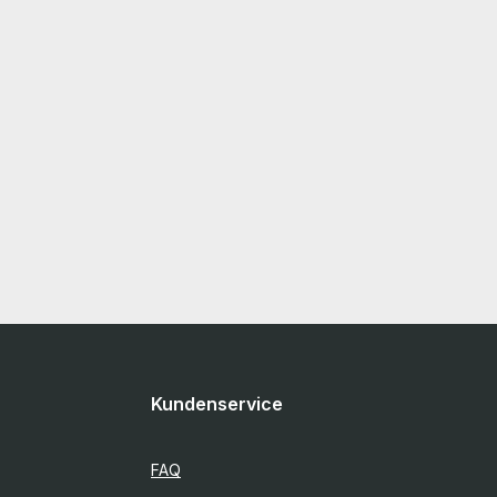
g enthalten
 and tested
! More
und on the
Sie auf den
Kundenservice
FAQ