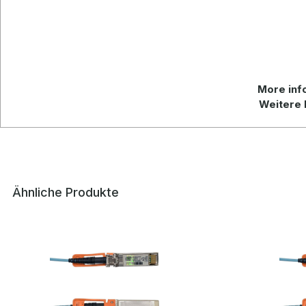
More info
Weitere 
Ähnliche Produkte
Produktgalerie überspringen