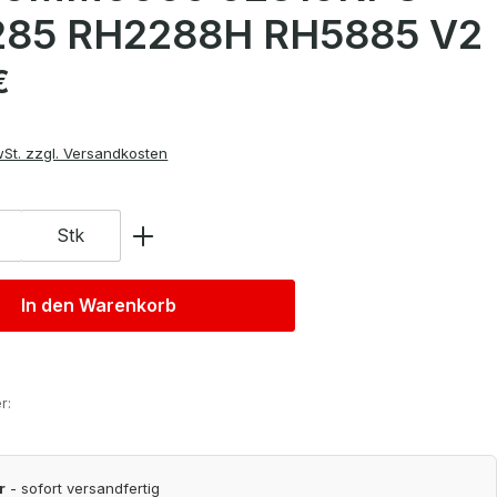
85 RH2288H RH5885 V2
is:
€
wSt. zzgl. Versandkosten
Stk
In den Warenkorb
r:
r
- sofort versandfertig