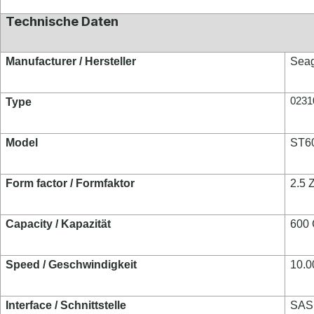
Technische Daten
Manufacturer / Hersteller
Seag
023
Type
Model
ST6
Fo
rm factor / Formfaktor
2.5 Z
Capacity / Kapazität
600
Speed / Geschwindigkeit
10.
Interface / Schnittstelle
SAS