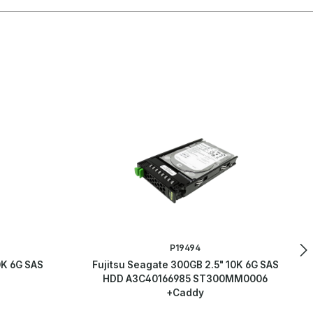
P19494
0K 6G SAS
Fujitsu Seagate 300GB 2.5" 10K 6G SAS
HDD A3C40166985 ST300MM0006
+Caddy