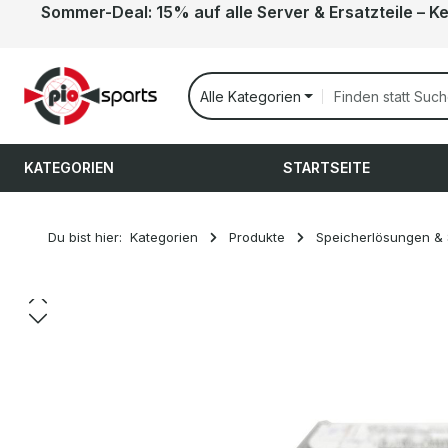
Sommer-Deal: 15% auf alle Server & Ersatzteile – K
 Hauptinhalt springen
Zur Suche springen
Zur Hauptnavigation springen
Alle Kategorien
KATEGORIEN
STARTSEITE
Du bist hier:
Kategorien
Produkte
Speicherlösungen &
Bildergalerie überspringen