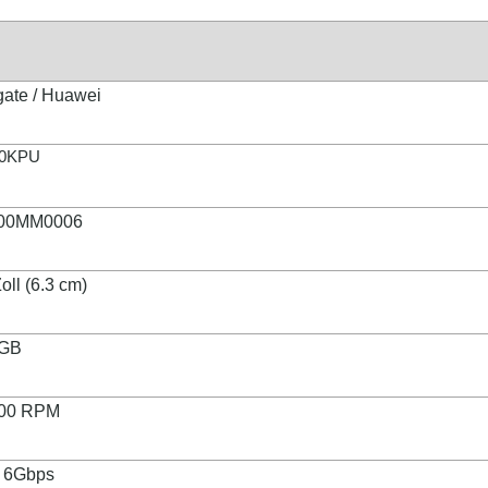
ate / Huawei
10KPU
00MM0006
oll (6.3 cm)
 GB
000 RPM
 6Gbps