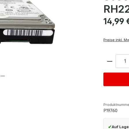
RH22
Regulärer Pre
14,99 
Preise inkl. M
Anzahl
Produktnumme
P19760
✔
Auf Lage