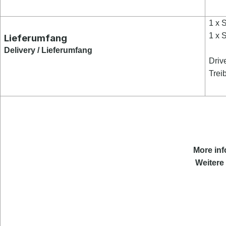
1 x
1 x 
Lieferumfang
Delivery / Lieferumfang
Driv
Trei
More
inf
Weitere 