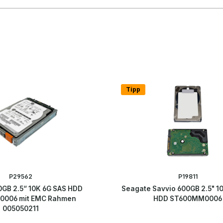
Tipp
P29562
P19811
GB 2.5“ 10K 6G SAS HDD
Seagate Savvio 600GB 2.5" 1
006 mit EMC Rahmen
HDD ST600MM0006
005050211