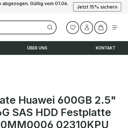
b abgezogen. Gültig vom 01.06.
Jetzt 15% sichern
Warenkorb ent
ÜBER UNS
KONTAKT
ate Huawei 600GB 2.5"
6G SAS HDD Festplatte
00MM0006 02310KPU