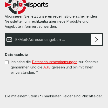
manufacturer. Weitere Informationen und Details finden Sie auf den
Seiten des Herstellers. All parts are used but 100% OK!!! Alle Teile
sind gebraucht aber 100 % in Ordnung!!!
Abonnieren Sie jetzt unseren regelmäßig erscheinenden
Newsletter, um rechtzeitig über neue Produkte und
Angebote informiert zu werden.
E-Mail-Adresse*
Datenschutz
Ich habe die
Datenschutzbestimmungen
zur Kenntnis
genommen und die
AGB
gelesen und bin mit ihnen
einverstanden.
*
Die mit einem Stern (*) markierten Felder sind Pflichtfelder.