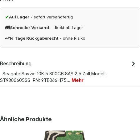
✔
Auf Lager
- sofort versandfertig
🚚
Schneller Versand
- direkt ab Lager
↩
14 Tage Rückgaberecht
- ohne Risiko
Beschreibung
Seagate Savvio 10K.5 300GB SAS 2.5 Zoll Model:
ST9300605SS PN: 9TE066-175…
Mehr
Produktgalerie überspringen
Ähnliche Produkte