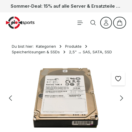
Sommer-Deal: 15% auf alle Server & Ersatzteile – Kein Code nötig, der Rabatt wird automatisch im Warenkorb abgezogen. Gültig vom 01.06. bis 31.08.
Zum Hauptinhalt springen
Waren
Du bist hier:
Kategorien
Produkte
Speicherlösungen & SSDs
2,5" → SAS, SATA, SSD
Bildergalerie überspringen