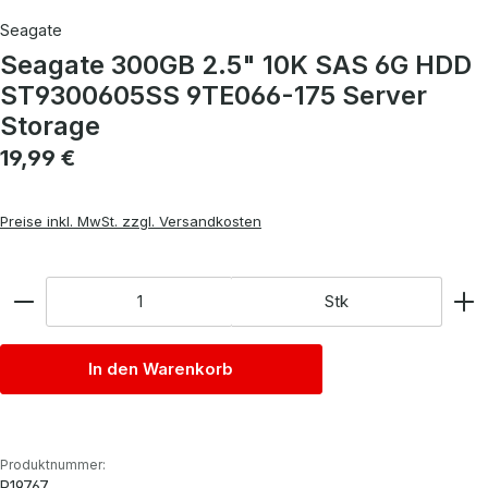
Seagate
Seagate 300GB 2.5" 10K SAS 6G HDD
ST9300605SS 9TE066-175 Server
Storage
Regulärer Preis:
19,99 €
Preise inkl. MwSt. zzgl. Versandkosten
Anzahl
Stk
In den Warenkorb
Produktnummer:
P19767