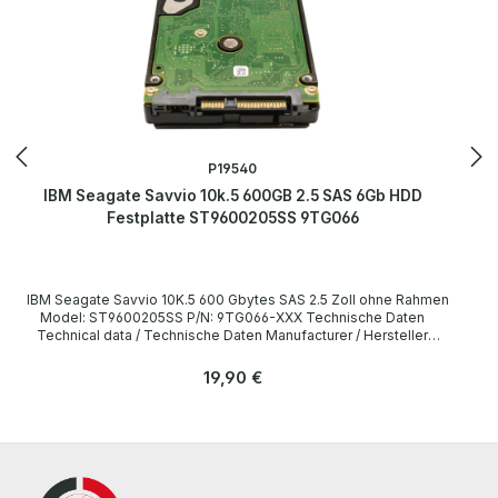
P19540
IBM Seagate Savvio 10k.5 600GB 2.5 SAS 6Gb HDD
Festplatte ST9600205SS 9TG066
IBM Seagate Savvio 10K.5 600 Gbytes SAS 2.5 Zoll ohne Rahmen
Model: ST9600205SS P/N: 9TG066-XXX Technische Daten
Technical data / Technische Daten Manufacturer / Hersteller
Seagate Model ST9600205SS P/N 9TG066-XXX Serie Savvio 10K.5
Form factor / Formfaktor 2.5 Zoll Capacity / Kapazität 600 GB
Regulärer Preis:
19,90 €
Interface / Schnittstelle SAS 6Gbps, FC 4Gbps Drive speed 10K
RPM LieferumfangDelivery / Lieferumfang 1 x IBM Seagate Savvio
10K.5 600GB SAS ohne Rahmen Drivers and other software are not
included. / Treiber und Software sind nicht im Lieferumfang
enthalten. The hardware has been overhauled and tested by us.
Die Hardware wurde von uns überholt und getestet. More
information and details can be found on the pages of the