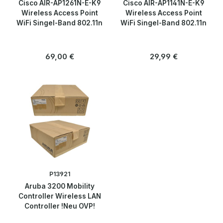
Cisco AIR-AP1261N-E-K9
Cisco AIR-AP1141N-E-K9
Wireless Access Point
Wireless Access Point
WiFi Singel-Band 802.11n
WiFi Singel-Band 802.11n
Regulärer Preis:
Regulärer Preis:
69,00 €
29,99 €
P13921
Aruba 3200 Mobility
Controller Wireless LAN
Controller !Neu OVP!