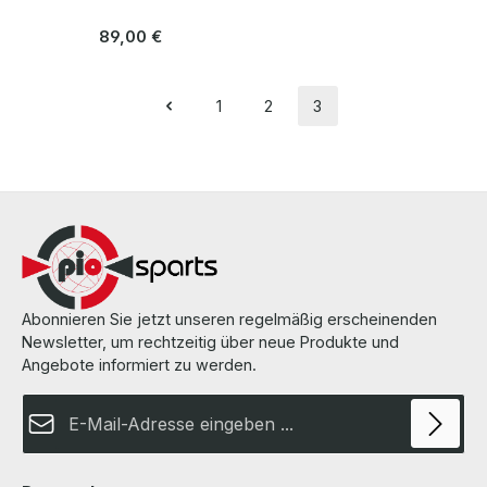
Regulärer Preis:
89,00 €
1
2
3
Seite
Seite
Seite
Abonnieren Sie jetzt unseren regelmäßig erscheinenden
Newsletter, um rechtzeitig über neue Produkte und
Angebote informiert zu werden.
E-Mail-Adresse*