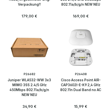
Verpackung!!
802.11a/b/g/n NEW NEU
Regulärer Preis:
Regulärer Preis:
179,00 €
169,00 €
P26682
P26408
Juniper WLA532-WW 3x3
Cisco Access Point AIR-
MIMO 3SS 2.4/5 GHz
CAP3602I-E-K9 2,4 GHz
450Mbps 802.11a/b/g/n
802.11n Dual Band no AC
NEW NEU
Regulärer Preis:
Regulärer Preis:
34,90 €
15,99 €