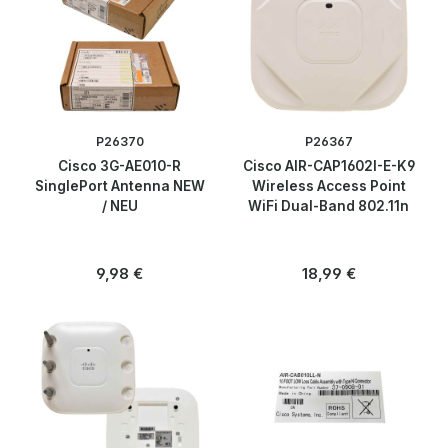
P26370
P26367
Cisco 3G-AE010-R
Cisco AIR-CAP1602I-E-K9
SinglePort Antenna NEW
Wireless Access Point
/ NEU
WiFi Dual-Band 802.11n
Regulärer Preis:
Regulärer Preis:
9,98 €
18,99 €