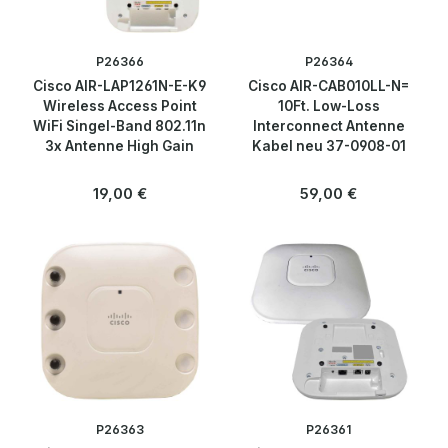
P26366
P26364
Cisco AIR-LAP1261N-E-K9
Cisco AIR-CAB010LL-N=
Wireless Access Point
10Ft. Low-Loss
WiFi Singel-Band 802.11n
Interconnect Antenne
3x Antenne High Gain
Kabel neu 37-0908-01
Regulärer Preis:
Regulärer Preis:
19,00 €
59,00 €
P26363
P26361