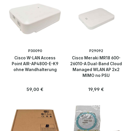
Acces Points
Firewalls
Netzwerkkabel & Adapter
Netzwerkkarten
P30090
P29092
Cisco W-LAN Access
Cisco Meraki MR18 600-
Patchpanels
Point AIR-AP4800-E-K9
26010-A Dual-Band Cloud
ohne Wandhalterung
Managed WLAN AP 2x2
MIMO no PSU
Proxy / Gateway / Modem
Regulärer Preis:
Regulärer Preis:
59,00 €
19,99 €
Router
SFP / GBIC
Switches