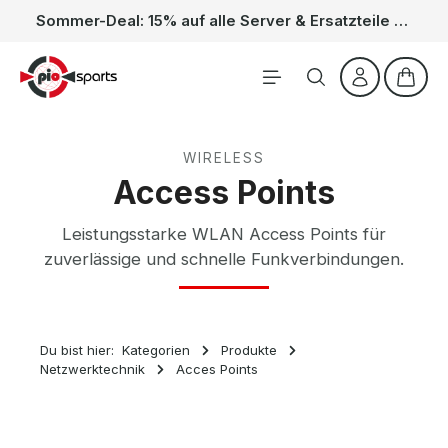
Sommer-Deal: 15% auf alle Server & Ersatzteile – Kein Code nötig, der Rabatt wird automatisch im Warenkorb abgezogen. Gültig vom 01.06. bis 31.08.
Zum Hauptinhalt springen
Waren
WIRELESS
Access Points
Leistungsstarke WLAN Access Points für
zuverlässige und schnelle Funkverbindungen.
Du bist hier:
Kategorien
Produkte
Netzwerktechnik
Acces Points