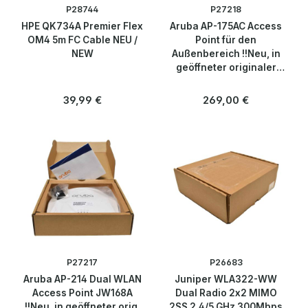
P28744
P27218
Über uns
HPE QK734A Premier Flex
Aruba AP-175AC Access
OM4 5m FC Cable NEU /
Point für den
NEW
Außenbereich !!Neu, in
Kontakt
geöffneter originaler
Verpackung!!
Regulärer Preis:
Regulärer Preis:
39,99 €
269,00 €
P27217
P26683
Aruba AP-214 Dual WLAN
Juniper WLA322-WW
Access Point JW168A
Dual Radio 2x2 MIMO
!!Neu, in geöffneter orig.
2SS 2.4/5 GHz 300Mbps