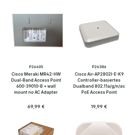
P26405
P26386
Cisco Meraki MR42-HW
Cisco Air-AP2802I-E-K9
Dual-Band Access Point
Controller-basiertes
600-39010-B + wall
Dualband 802.11a/g/n/ac
mount no AC Adapter
PoE Access Point
Regulärer Preis:
Regulärer Preis:
69,99 €
19,99 €