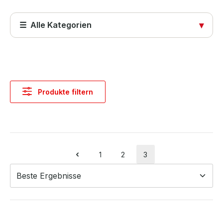
☰ Alle Kategorien
▾
Startseite
Produkte
Produkte filtern
Abdeckungen
Computer & Systeme
Kabel & Adapter
1
2
3
Seite
Seite
Seite
Komponenten & Ersatzteile
Netzwerktechnik