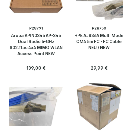
Web Security
WLAN Controller
P28791
P28750
Aruba APIN0345 AP-345
HPE AJ836A Multi Mode
Zubehör
Dual Radio 5-GHz
OM4 5m FC - FC Cable
802.11ac 4x4 MIMO WLAN
NEU / NEW
Access Point NEW
Peripherie & Zubehör
Regulärer Preis:
Regulärer Preis:
139,00 €
29,99 €
Server
Software
Speicherlösungen & SSDs
Telekommunikation
Blog