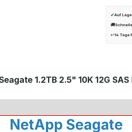
✔
Auf Lage
🚚
Schnell
↩
14 Tage
Seagate 1.2TB 2.5" 10K 12G SA
NetApp Seagate