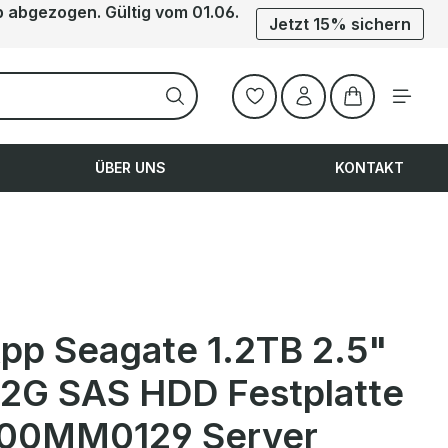
b abgezogen. Gültig vom 01.06.
Jetzt 15% sichern
Warenkorb ent
ÜBER UNS
KONTAKT
pp Seagate 1.2TB 2.5"
12G SAS HDD Festplatte
00MM0129 Server