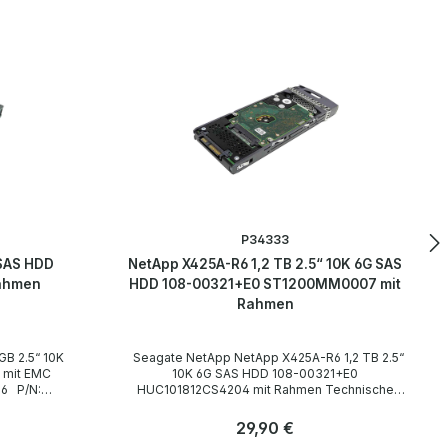
P34333
 SAS HDD
NetApp X425A-R6 1,2 TB 2.5“ 10K 6G SAS
ahmen
HDD 108-00321+E0 ST1200MM0007 mit
Rahmen
Seagate NetApp NetApp X425A-R6 1,2 TB 2.5“
 mit EMC
10K 6G SAS HDD 108-00321+E0
HUC101812CS4204 mit Rahmen Technische
Daten Technical Data / Technische Daten
Manufacturer / Hersteller Seagate NetApp
Regulärer Preis:
29,90 €
Modell ST1200MM0007 Hersteller Nr. /