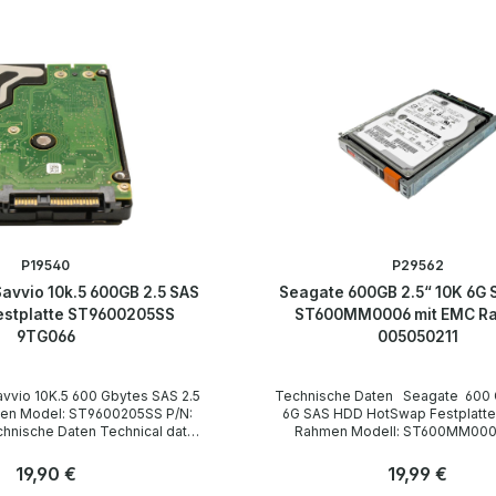
P19540
P29562
avvio 10k.5 600GB 2.5 SAS
Seagate 600GB 2.5“ 10K 6G
estplatte ST9600205SS
ST600MM0006 mit EMC R
9TG066
005050211
Technische Daten Seagate 600 GB 2.5“ 10K
SS P/N:
6G SAS HDD HotSwap Festplatte
Rahmen Modell: ST600MM0006 P/N:
ersteller
005050211 Technical data / Technische Daten
Manufacturer / Hersteller Seagate Form factor /
Regulärer Preis:
19,90 €
Regulärer Preis:
19,99 €
Formfaktor 2.5 Zoll (6.3 cm) Speed /