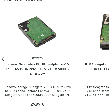
Produktgalerie überspringen
P19975
Lenovo Seagate 600GB Festplatte 2.5
IBM Seagate S
Zoll SAS 12Gb RPM 10K ST600MM0009
6Gb HDD F
01DC429
Lenovo Storage / Seagate 600GB SAS 2.5 12G
IBM Seagate Savvio 10K.5 600 Gbytes SAS 2.5
10K HDD ohne Rahmen Lenovo FRU: 01DC429
Zoll ohne Rahmen Model: ST9600205
Seagate Model: ST600MM0009 Seagate PN:
9TG066-XXX Technische Daten Technical data /
1XF200-155 Technische Daten Technical data /
Technische Daten Manufacturer / H
Technische Daten Manufacturer / Hersteller HP /
Seagate Model ST9600205SS P/N 9TG066-XXX
Regulärer Preis:
29,99 €
Seagate Modell ST600MM0009 /
Serie Savvio 10K.5 Form factor / Formfaktor 2.5