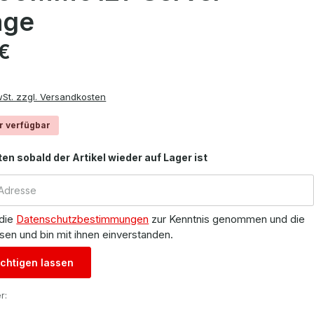
age
is:
 €
wSt. zzgl. Versandkosten
r verfügbar
ten sobald der Artikel wieder auf Lager ist
 die
Datenschutzbestimmungen
zur Kenntnis genommen und die
sen und bin mit ihnen einverstanden.
chtigen lassen
r: