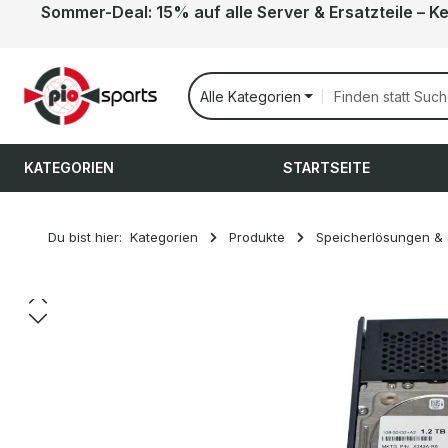
Sommer-Deal: 15% auf alle Server & Ersatzteile – K
 Hauptinhalt springen
Zur Suche springen
Zur Hauptnavigation springen
Alle Kategorien
KATEGORIEN
STARTSEITE
Du bist hier:
Kategorien
Produkte
Speicherlösungen &
Bildergalerie überspringen