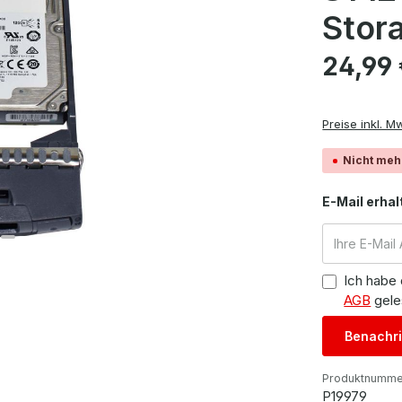
Stor
Regulärer Pre
24,99
Preise inkl. M
Nicht meh
E-Mail erhal
Ich habe
AGB
gele
Benachri
Produktnumme
P19979