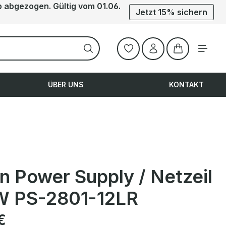
b abgezogen. Gültig vom 01.06.
Jetzt 15% sichern
Warenkorb ent
ÜBER UNS
KONTAKT
n Power Supply / Netzeil
 PS-2801-12LR
is:
€