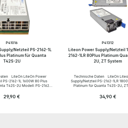
P41016
P41312
Supply/Netzteil PS-2162-1L
Liteon Power Supply/Netzteil
lus Platinum für Quanta
2162-1LR 80Plus Platinum Qua
T42S-2U
2U, ZT System
teOn Power
Technische Daten LiteOn Liteon Power
il PS-2162-1L 1600W 80 Plus
Supply/Netzteil PS-2162-1LR 180
-2U Modell: PS-2162-
Platinum für Quanta T42S-2U, Z
Modell: PS-2182-1LR Technical data /
teller LiteOn Type /
Technische Daten Manufacturer / Hersteller
Regulärer Preis:
29,90 €
Regulärer Preis:
34,90 €
LiteOn Type / Gerätetyp Power Supply / Netzteil
/ Eingänge 200-
Formfaktor Plug-in-Modul Hot Swap Inputs /
Anzahl
puts / Ausgänge
Eingänge 200-240VAC, 10A, 50-60Hz Outputs /
Stk
Stk
Ausgänge +12V,133 A +12Vsb 2,5A Output Power
atibility /
/ Ausgangsleistung 1800W Compatibility /
anta T42S-2U
Kompatibilität Quanta T42S-2U, ZT System
 / Lieferumfang 1 x Quanta
LieferumfangDelivery / Lieferumfang 1 x Lit