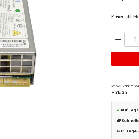
Preise inkl. M
Anzahl
Produktnumme
P41634
✔
Auf Lage
🚚
Schnell
↩
14 Tage