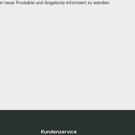
ber neue Produkte und Angebote informiert zu werden.
R 1800W 80
has been overhauled and tested by us. Die
, ZT System
Hardware wurde von uns überholt und getestet.
 and tested
More information and details can be found on
the pages of the manufacturer. Weitere
Informationen und Details finden Sie auf den
acturer.
Seiten des Herstellers.
 finden Sie
Kundenservice