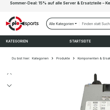
Sommer-Deal: 15% auf alle Server & Ersatzteile – K
 Hauptinhalt springen
Zur Suche springen
Zur Hauptnavigation springen
Alle Kategorien
KATEGORIEN
STARTSEITE
Du bist hier:
Kategorien
Produkte
Komponenten & Ersat
Bildergalerie überspringen