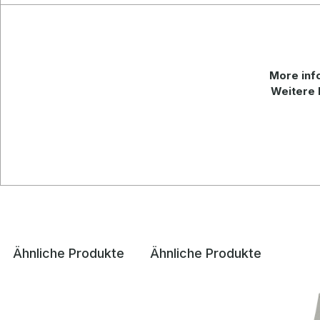
More
inf
Weitere 
Ähnliche Produkte
Ähnliche Produkte
Produktgalerie überspringen