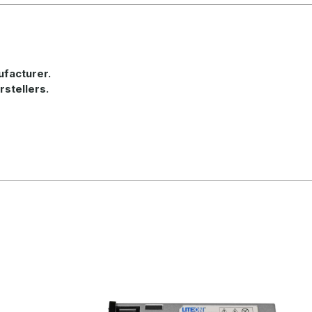
ufacturer
.
rstellers.