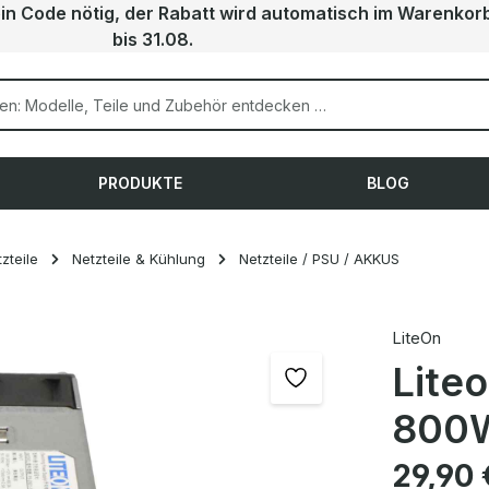
ein Code nötig, der Rabatt wird automatisch im Warenkor
bis 31.08.
PRODUKTE
BLOG
zteile
Netzteile & Kühlung
Netzteile / PSU / AKKUS
LiteOn
Liteo
800W
Regulärer Pre
29,90 