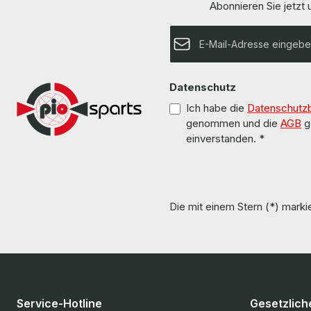
Abonnieren Sie jetzt
wurde von uns überholt und getestet. More
Liteon Power Su
information and details can be found on the
80 Plus Platin
pages of the manufacturer. Weitere
E-Mail-Adresse*
hardware has b
Informationen und Details finden Sie auf den
us. Die Hardware wurde von uns überholt und
Seiten des Herstellers. All parts are used but
getestet. More information and details can be
100% OK!!! Alle Teile sind gebraucht aber 100 %
found on the
in Ordnung!!!
Weitere Informa
Datenschutz
auf den Seiten des H
used but 100% OK!!! Alle Teile sin
Ich habe die
Datenschutz
aber 
genommen und die
AGB
g
einverstanden.
*
Die mit einem Stern (*) markie
Service-Hotline
Gesetzlich