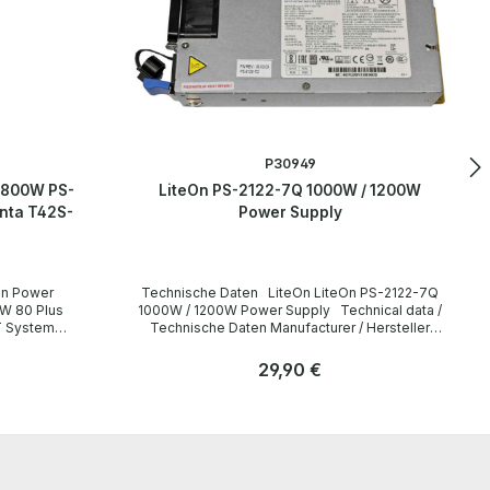
P30949
 1800W PS-
LiteOn PS-2122-7Q 1000W / 1200W
nta T42S-
Power Supply
Technische Daten LiteOn LiteOn PS-2122-7Q
0W 80 Plus
1000W / 1200W Power Supply Technical data /
T System
Technische Daten Manufacturer / Hersteller
LiteOn Type / Gerätetyp Power Supply / Netzteil
Formfaktor Hot Swap / Plug-in Module Inputs /
Regulärer Preis:
29,90 €
Eingänge 1000W 100-1200V / 12A / 50-60Hz
1200W 200-240V / 8A / 50-60Hz Outputs /
Anzahl
Ausgänge 1000W +12V / 81.5A; +12VSB/2.5A
Stk
1200W +12V / 97.5A; +12VSB/2.5A Output Power /
Ausgangsleistung 1200W LieferumfangDelivery
Contents / Lieferumfang 1 x LiteOn PS-2122-7Q
eon
1000W / 1200W Power Supply The hardware