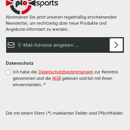
manufacturer. Weitere Informationen und Details finden Sie auf den
Seiten des Herstellers. All parts are used but 100% OK!!! Alle Teile
sind gebraucht aber 100 % in Ordnung!!!
Abonnieren Sie jetzt unseren regelmäßig erscheinenden
Newsletter, um rechtzeitig über neue Produkte und
Angebote informiert zu werden.
E-Mail-Adresse*
Datenschutz
Ich habe die
Datenschutzbestimmungen
zur Kenntnis
genommen und die
AGB
gelesen und bin mit ihnen
einverstanden.
*
Die mit einem Stern (*) markierten Felder sind Pflichtfelder.