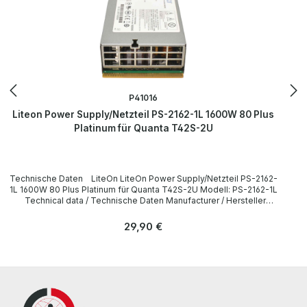
P41016
Liteon Power Supply/Netzteil PS-2162-1L 1600W 80 Plus
Platinum für Quanta T42S-2U
Technische Daten LiteOn LiteOn Power Supply/Netzteil PS-2162-
1L 1600W 80 Plus Platinum für Quanta T42S-2U Modell: PS-2162-1L
Technical data / Technische Daten Manufacturer / Hersteller
LiteOn Type / Gerätetyp Power Supply / Netzteil Formfaktor Plug-
in-Modul Hot Swap Inputs / Eingänge 200-240VAC, 10A, 50-60Hz
Regulärer Preis:
29,90 €
Outputs / Ausgänge +12V,133 A +12Vsb 2,5A Output Power /
Ausgangsleistung 1600W Compatibility / Kompatibilität Quanta
T42S-2U LieferumfangDelivery / Lieferumfang 1 x Quanta Liteon
Power Supply/Netzteil PS-2162-1L 1600W 80 Plus Platinum für
Auqnta T42S-2U The hardware has been overhauled and tested by
us. Die Hardware wurde von uns überholt und getestet. More
information and details can be found on the pages of the