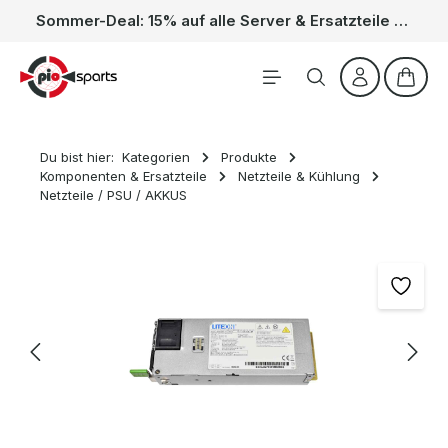
Sommer-Deal: 15% auf alle Server & Ersatzteile – Kein Code nötig, der Rabatt wird automatisch im Warenkorb abgezogen. Gültig vom 01.06. bis 31.08.
Zum Hauptinhalt springen
Waren
Du bist hier:
Kategorien
Produkte
Komponenten & Ersatzteile
Netzteile & Kühlung
Netzteile / PSU / AKKUS
Bildergalerie überspringen