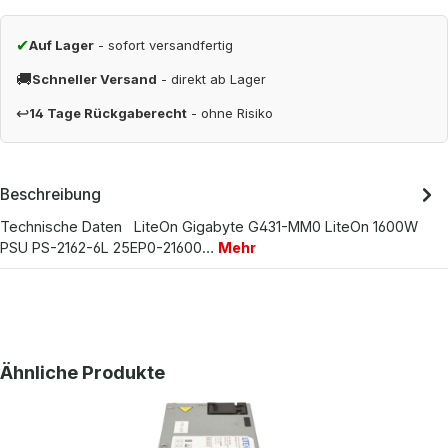
✔
Auf Lager
- sofort versandfertig
🚚
Schneller Versand
- direkt ab Lager
↩
14 Tage Rückgaberecht
- ohne Risiko
Beschreibung
Technische Daten LiteOn Gigabyte G431-MM0 LiteOn 1600W
PSU PS-2162-6L 25EP0-21600…
Mehr
Produktgalerie überspringen
Ähnliche Produkte