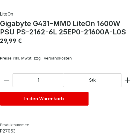
LiteOn
Gigabyte G431-MM0 LiteOn 1600W
PSU PS-2162-6L 25EP0-21600A-L0S
Regulärer Preis:
29,99 €
Preise inkl. MwSt. zzgl. Versandkosten
Anzahl
Stk
In den Warenkorb
Produktnummer:
P27053